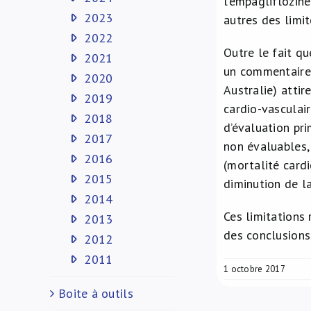
l’empagliflozine
2023
autres des limi
2022
Outre le fait qu
2021
un commentaire
2020
Australie) atti
2019
cardio-vasculair
2018
d’évaluation pri
2017
non évaluables, 
2016
(mortalité cardi
2015
diminution de l
2014
Ces limitations
2013
des conclusions
2012
2011
1 octobre 2017
Boite à outils