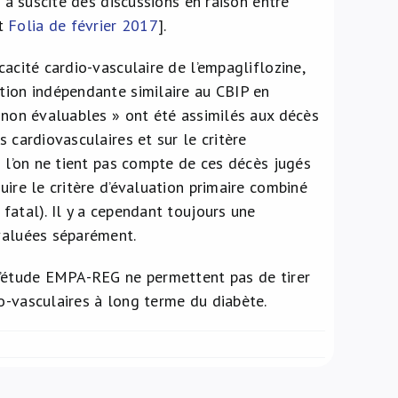
i a suscité des discussions en raison entre
t
Folia de février 2017
].
cacité cardio-vasculaire de l’empagliflozine,
tion indépendante similaire au CBIP en
« non évaluables » ont été assimilés aux décès
 cardiovasculaires et sur le critère
i l’on ne tient pas compte de ces décès jugés
uire le critère d’évaluation primaire combiné
fatal). Il y a cependant toujours une
évaluées séparément.
 l’étude EMPA-REG ne permettent pas de tirer
o-vasculaires à long terme du diabète.