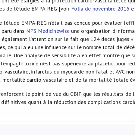
 ont été élargies à la protection cardio-vasculaire, ce qu
tes de l’étude EMPA-REG [voir
Folia de novembre 2015
e
e l’étude EMPA-REG n’était pas conçue pour évaluer l’effi
 paru dans
NPS Medicinewise
une organisation d’informa
re également l’attention sur le fait que 124 décès jugés 
es, ce qui a eu une influence sur le nombre total de décès
maire. Une analyse de sensibilité a en effet montré que s
l’empagliflozine n’est pas supérieure au placebo pour réd
o-vasculaire, infarctus du myocarde non fatal et AVC non 
a mortalité cardio-vasculaire et de la mortalité totale 
 renforcent le point de vue du CBIP que les résultats de
 définitives quant à la réduction des complications cardi