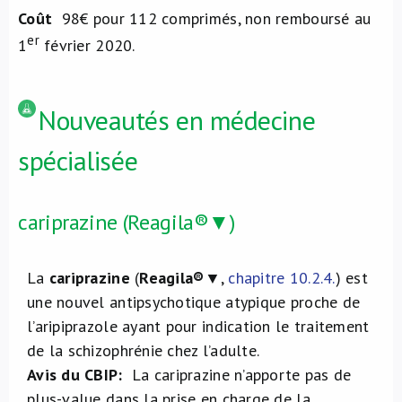
Coût
98€ pour 112 comprimés, non remboursé au
er
1
février 2020.
Nouveautés en médecine
spécialisée
cariprazine (Reagila®▼)
La
cariprazine
(
Reagila®
▼,
chapitre 10.2.4.
) est
une nouvel antipsychotique atypique proche de
l’aripiprazole ayant pour indication le traitement
de la schizophrénie chez l’adulte.
Avis du CBIP:
La cariprazine n’apporte pas de
plus-value dans la prise en charge de la