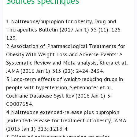
Sources spécifiques
1
Naltrexone/bupropion for obesity, Drug and
Therapeutics Bulletin (2017 Jan 1) 55 (11): 126-
129.
2
Association of Pharmacological Treatments for
Obesity With Weight Loss and Adverse Events: A
Systematic Review and Meta-analysis, Khera et al,
JAMA (2016 Jan 1) 315 (22): 2424-2434.
3
Long-term effects of weight-reducing drugs in
people with hypertension, Siebenhofer et al,
Cochrane Database Syst Rev (2016 Jan 1) 3:
CD007654.
4
Naltrexone extended-release plus bupropion
;extended-release for treatment of obesity, JAMA
(2015 Jan 1) 313: 1213-4.
5
Effect of naltrexone-bupropion on major