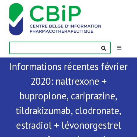
Passer
au
contenu
Toggle
Navigatio
Informations récentes février
Actualités
2020: naltrexone +
Publications
bupropione, cariprazine,
Formations
tildrakizumab, clodronate,
estradiol + lévonorgestrel
Contact