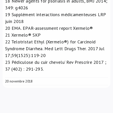
18
Newer agents for psoriasis in adults, BMJ 2014;
349: g4026
19
Supplément interactions médicamenteuses LRP
juin 2018
20
EMA. EPAR-assessment report Xermelo®
21
Xermelo® SKP
22
Telotristat Ethyl (Xermelo®) for Carcinoid
Syndrome Diarrhea. Med Lett Drugs Ther. 2017 Jul
17;59(1525):119-20
23
Pédiculose du cuir chevelu’ Rev Prescrire 2017 ;
37 (402) : 291-293.
20 novembre 2018