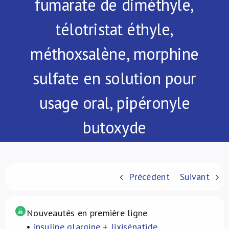
fumarate de diméthyle,
À propos de nous
télotristat éthyle,
NL
méthoxsalène, morphine
sulfate en solution pour
usage oral, pipéronyle
butoxyde
Précédent
Suivant
Nouveautés en première ligne
•
insuline glargine + lixisénatide