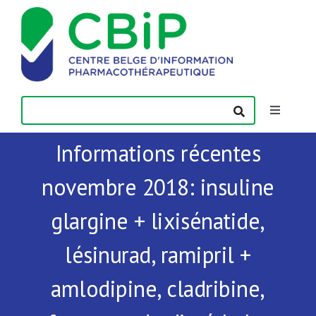
Passer
au
contenu
Toggle
Navigatio
Informations récentes
Actualités
novembre 2018: insuline
Publications
glargine + lixisénatide,
Formations
lésinurad, ramipril +
amlodipine, cladribine,
Contact