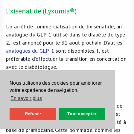
lixisénatide (Lyxumia®)
Un arrêt de commercialisation du lixisénatide, un
analogue du GLP-1 utilisé dans le diabète de type
2, est annoncé pour le 31 aout prochain. D’autres
analogues du GLP-1
sont disponibles. Il est
préférable d’effectuer la transition en concertation
avec le diabétologue.
Nous utilisons des cookies pour améliorer
pramocaïne (Nestosyl®)
votre expérience de navigation.
En savoir plus
La spécialité Nestosyl®, une pommade à base de
chlorhexidine, pramocaïne et oxyde de zinc, n’est
Refuser
Tout accepter
plus commercialisée. Il n’existe plus de spécialité à
base de pramocaïne. Cette pommade, comme les