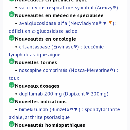
•
vaccin virus respiratoire syncitial (Arexvy®)
À propos de nous
Nouveautés en médecine spécialisée
•
avalglucosidase alfa (Nexviadyme®▼
):
NL
déficit en α-glucosidase acide
Nouveautés en oncologie
•
crisantaspase (Erwinase®) : leucémie
lymphoblastique aiguë
Nouvelles formes
•
noscapine comprimés (Nosca-Mereprine®) :
toux
Nouveaux dosages
•
dupilumab 200 mg (Dupixent® 200mg)
Nouvelles indications
•
bimékizumab (Bimzelx®▼) : spondylarthrite
axiale, arthrite psoriasique
Nouveautés homéopathiques