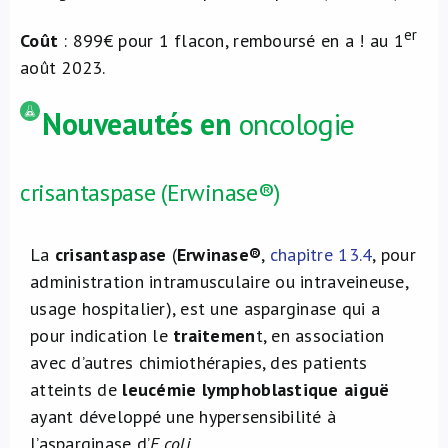
er
Coût
: 899€ pour 1 flacon, remboursé en a ! au 1
août 2023.
Nouveautés en
oncologie
crisantaspase (Erwinase®)
La
crisantaspase
(
Erwinase®
,
chapitre 13.4
, pour
administration intramusculaire ou intraveineuse,
usage hospitalier), est une asparginase qui a
pour indication le
traitemen
t, en association
avec d’autres chimiothérapies, des patients
atteints de
leucémie lymphoblastique aiguë
ayant développé une hypersensibilité à
l’asparginase d’
E.coli
.