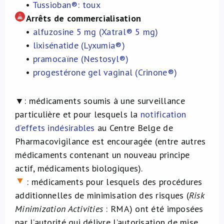
•
Tussioban®: toux
Arrêts
de commercialisation
•
alfuzosine 5 mg (Xatral® 5 mg)
•
lixisénatide (Lyxumia®)
•
pramocaïne (Nestosyl®)
•
progestérone gel vaginal (Crinone®)
▼:
médicaments soumis à une surveillance
particulière et pour lesquels la
notification
d
’
effets ind
é
sirables
au Centre Belge de
Pharmacovigilance est encouragée (entre autres
médicaments contenant un nouveau principe
actif, médicaments biologiques).
: médicaments pour lesquels des procédures
additionnelles de minimisation des risques (
Risk
Minimization Activities
: RMA) ont été imposées
par l’autorité qui délivre l’autorisation de mise