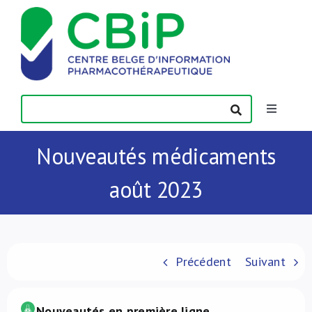
Passer
au
contenu
Toggle
Navigatio
Actualités
Nouveautés médicaments
août 2023
Publications
Formations
Précédent
Suivant
Contact
Nouveautés en première ligne