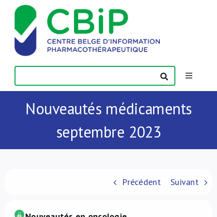
Passer
au
contenu
Toggle
Navigatio
Actualités
Nouveautés médicaments
septembre 2023
Publications
Formations
Précédent
Suivant
Contact
Nouveautés en oncologie