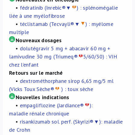
•
fédratinib (Inrebic®▼
) : splénomégalie
À propos de nous
liée à une myélofibrose
•
téclistamab (Tecvayli®▼
) : myélome
NL
multiple
Nouveaux dosages
•
dolutégravir 5 mg + abacavir 60 mg +
lamivudine 30 mg (Triumeq®
5/60/30) : VIH
chez l’enfant
Retours sur le marché
•
dextrométhorphane sirop 6,65 mg/5 ml
(Vicks Toux Sèche®
) : toux sèche
Nouvelles indications
•
empagliflozine (Jardiance®
):
maladie rénale chronique
•
risankizumab sol. perf. (Skyrizi®
▼
): maladie
de Crohn