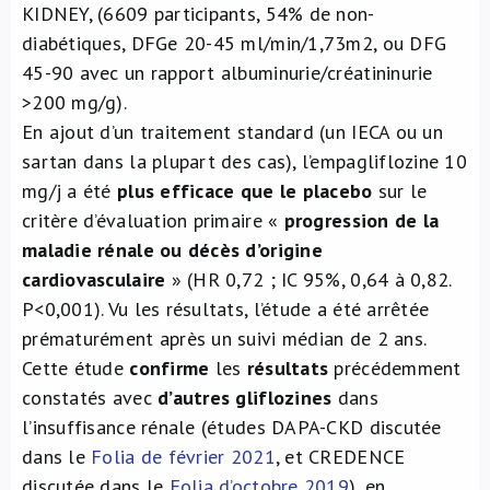
KIDNEY, (6609 participants, 54% de non-
diabétiques, DFGe 20-45 ml/min/1,73m2, ou DFG
45-90 avec un rapport albuminurie/créatininurie
>200 mg/g).
En ajout d’un traitement standard (un IECA ou un
sartan dans la plupart des cas), l’empagliflozine 10
mg/j a été
plus efficace que le placebo
sur le
critère d’évaluation primaire «
progression de la
maladie rénale ou décès d’origine
cardiovasculaire
» (HR 0,72 ; IC 95%, 0,64 à 0,82.
P<0,001). Vu les résultats, l’étude a été arrêtée
prématurément après un suivi médian de 2 ans.
Cette étude
confirme
les
résultats
précédemment
constatés avec
d’autres gliflozines
dans
l’insuffisance rénale (études DAPA-CKD discutée
dans le
Folia de février 2021
, et CREDENCE
discutée dans le
Folia d’octobre 2019
), en