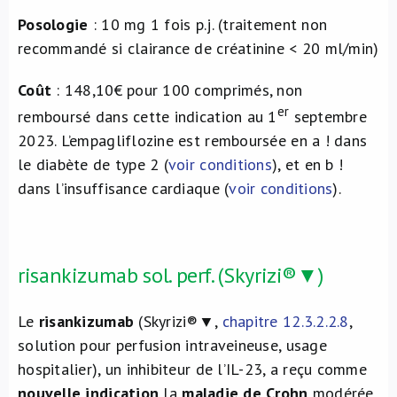
Posologie
: 10 mg 1 fois p.j. (traitement non
recommandé si clairance de créatinine < 20 ml/min)
Coût
: 148,10€ pour 100 comprimés, non
er
remboursé dans cette indication au 1
septembre
2023. L’empagliflozine est remboursée en a ! dans
le diabète de type 2 (
voir conditions
), et en b !
dans l’insuffisance cardiaque (
voir conditions
).
risankizumab sol. perf. (Skyrizi®▼)
Le
risankizumab
(Skyrizi®▼,
chapitre 12.3.2.2.8
,
solution pour perfusion intraveineuse, usage
hospitalier), un inhibiteur de l’IL-23, a reçu comme
nouvelle indication
la
maladie de Crohn
modérée