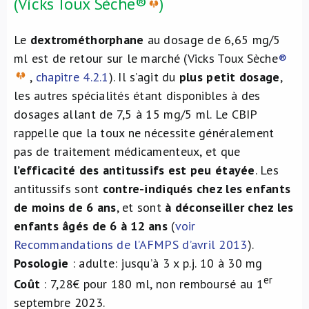
(Vicks Toux Sèche®
)
Le
dextrométhorphane
au dosage de 6,65 mg/5
ml est de retour sur le marché (Vicks Toux Sèche
®
,
chapitre 4.2.1
). Il s’agit du
plus petit dosage
,
les autres spécialités étant disponibles à des
dosages allant de 7,5 à 15 mg/5 ml. Le CBIP
rappelle que la toux ne nécessite généralement
pas de traitement médicamenteux, et que
l’efficacité des antitussifs est peu étayée
. Les
antitussifs sont
contre-indiqués chez les enfants
de moins de 6 ans
, et sont
à déconseiller chez les
enfants âgés de 6 à 12 ans
(
voir
Recommandations de l’AFMPS d’avril 2013
).
Posologie
: adulte: jusqu’à 3 x p.j. 10 à 30 mg
er
Coût
: 7,28€ pour 180 ml, non remboursé au 1
septembre 2023.