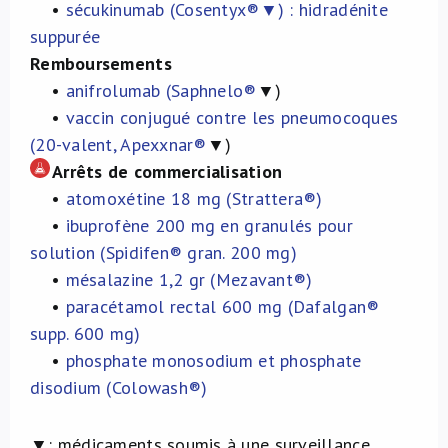
•
sécukinumab (Cosentyx®
▼
) : hidradénite
suppurée
Remboursements
•
anifrolumab (Saphnelo®
▼)
•
vaccin conjugué contre les pneumocoques
(20-valent, Apexxnar®
▼)
Arrêts
de commercialisation
•
atomoxétine 18 mg (Strattera®)
•
ibuprofène 200 mg en granulés pour
solution (Spidifen® gran. 200 mg)
•
mésalazine 1,2 gr (Mezavant®)
•
paracétamol rectal 600 mg (Dafalgan®
supp. 600 mg)
•
phosphate monosodium et phosphate
disodium (Colowash®)
▼:
médicaments soumis à une surveillance