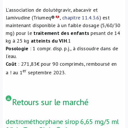
L’association de dolutégravir, abacavir et
lamivudine (Triumeq
®
,
chapitre 11.4.3.6
) est
maintenant disponible à un faible dosage (5/60/30
mg) pour le
traitement des enfants
pesant de 14
kg à 25 kg
atteints du VIH
.
1
Posologie
: 1 compr. disp. p.j., à dissoudre dans de
l’eau.
Coût
: 271,83€ pour 90 comprimés, remboursé en
er
a ! au 1
septembre 2023.
Retours sur le marché
dextrométhorphane sirop 6,65 mg/5 ml