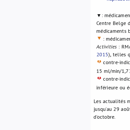
▼:
médicament
Centre Belge d
médicaments b
: médicament
Activities
: RMA
2015
), telles
contre-indic
15 ml/min/1,
contre-indic
inférieure ou 
Les actualités
jusqu’au 29 aoû
d’octobre.