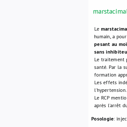
marstacima
Le
marstacim
humain, a pour
pesant au moi
sans inhibite
Le traitement 
santé. Par la 
formation appr
Les effets ind
l’hypertension.
Le RCP mention
après l’arrêt d
Posologie
: inj