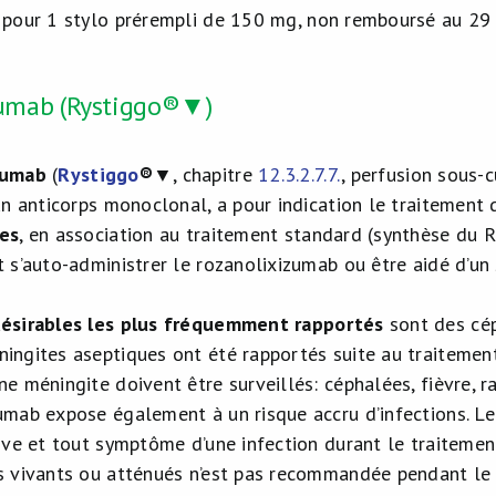
 pour 1 stylo prérempli de 150 mg, non remboursé au 29
umab (Rystiggo®▼)
zumab
(
Rystiggo
®
▼, chapitre
12.3.2.7.7.
, perfusion sous-
 un anticorps monoclonal, a pour indication le traitement
tes
, en association au traitement standard (synthèse du R
t s’auto-administrer le rozanolixizumab ou être aidé d’un 
désirables les plus fréquemment rapportés
sont des céph
ingites aseptiques ont été rapportés suite au traiteme
ne méningite doivent être surveillés: céphalées, fièvre, 
umab expose également à un risque accru d’infections. Le
ive et tout symptôme d’une infection durant le traitement
s vivants ou atténués n’est pas recommandée pendant le 