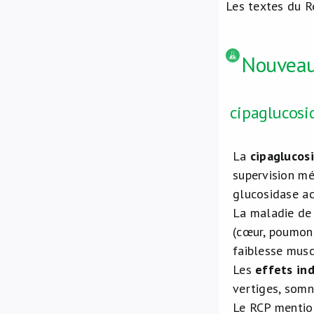
Les textes du R
Nouveau
cipaglucosi
La
cipaglucos
supervision mé
glucosidase a
La maladie de
(cœur, poumons
faiblesse musc
Les
effets in
vertiges, somn
Le RCP mention