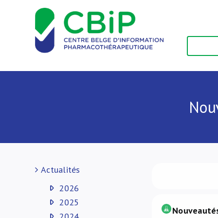
Passer
au
contenu
Nou
Actualités
2026
2025
Nouveautés
2024