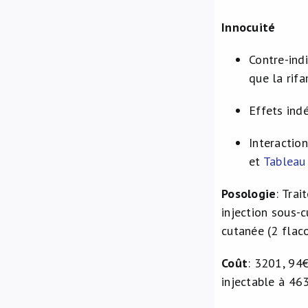
Innocuité
Contre-ind
que la rifa
Effets ind
Interactio
et
Tableau 
Posologie
: Tra
injection sous-c
cutanée (2 flaco
Coût
: 3201, 94
injectable à 46