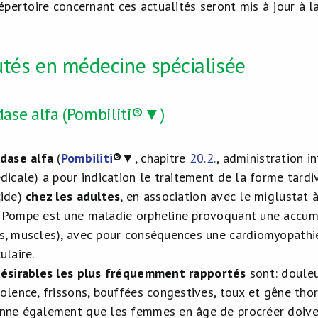
épertoire concernant ces actualités seront mis à jour à 
tés en médecine spécialisée
dase alfa (Pombiliti®▼)
idase alfa
(
Pombiliti
®
▼, chapitre
20.2.
, administration i
dicale) a pour indication le traitement de la forme tard
cide)
chez les adultes
, en association avec le miglustat
 Pompe est une maladie orpheline provoquant une accumu
, muscles), avec pour conséquences une cardiomyopathie, 
ulaire.
désirables les plus fréquemment rapportés
sont: douleu
olence, frissons, bouffées congestives, toux et gêne thor
ne également que les femmes en âge de procréer doivent