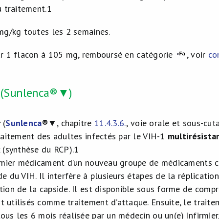
u traitement.
1
mg/kg toutes les 2 semaines.
ur 1 flacon à 105 mg, remboursé en catégorie
, voir
co
 (Sunlenca®▼)
r
(
Sunlenca
®
▼, chapitre
11.4.3.6.
, voie orale et sous-cut
traitement des adultes infectés par le VIH-1
multirésista
x (synthèse du RCP).
1
remier médicament d’un nouveau groupe de médicaments con
e du VIH. Il interfère à plusieurs étapes de la réplicatio
tion de la capside. Il est disponible sous forme de compr
 utilisés comme traitement d’attaque. Ensuite, le traitem
ous les 6 mois réalisée par un médecin ou un(e) infirmier