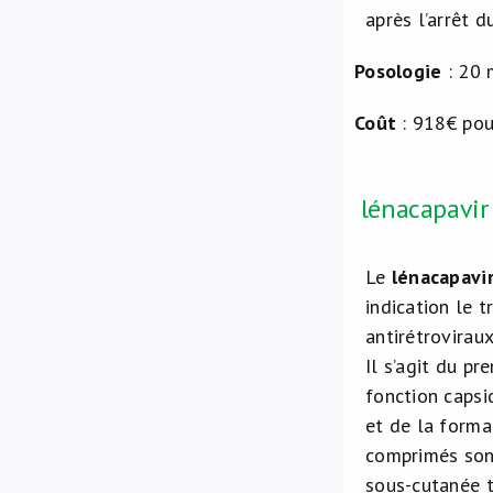
après l’arrêt d
Posologie
: 20 
Coût
: 918€ po
lénacapavir
Le
lénacapavi
indication le 
antirétrovirau
Il s’agit du p
fonction capsid
et de la forma
comprimés sont
sous-cutanée t