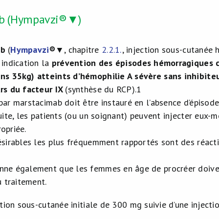
b (Hympavzi®▼)
ab
(
Hympavzi
®
▼, chapitre
2.2.1.
, injection sous-cutanée
 indication la
prévention des épisodes hémorragiques ch
ns 35kg) atteints d’hémophilie A sévère sans inhibiteu
urs du facteur IX
(synthèse du RCP).
1
par marstacimab doit être instauré en l’absence d’épisod
suite, les patients (ou un soignant) peuvent injecter eux
opriée.
ésirables les plus fréquemment rapportés sont des réactio
ne également que les femmes en âge de procréer doivent
u traitement.
ection sous-cutanée initiale de 300 mg suivie d’une injec