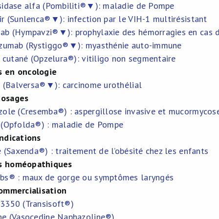
sidase alfa (Pombiliti®▼): maladie de Pompe
r (Sunlenca®▼): infection par le VIH-1 multirésistant
ab (Hympavzi®▼): prophylaxie des hémorragies en cas d
izumab (Rystiggo®▼): myasthénie auto-immune
b cutané (Opzelura®): vitiligo non segmentaire
 en oncologie
ib (Balversa®▼): carcinome urothélial
dosages
zole (Cresemba®) : aspergillose invasive et mucormycos
 (Opfolda®) : maladie de Pompe
ndications
e (Saxenda®) : traitement de l’obésité chez les enfants
s homéopathiques
bs® : maux de gorge ou symptômes laryngés
ommercialisation
3350 (Transisoft®)
ne (Vasocedine Naphazoline®)