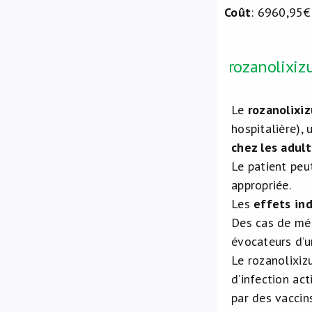
Coût
: 6960,95€
rozanolixiz
Le
rozanolixi
hospitalière),
chez les adul
Le patient peu
appropriée.
Les
effets in
Des cas de mén
évocateurs d’u
Le rozanolixiz
d’infection act
par des vaccin