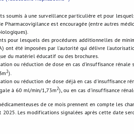
s soumis à une surveillance particulière et pour lesquel
e Pharmacovigilance est encouragée (entre autres médic
iologiques).
s pour lesquels des procédures additionnelles de minim
) ont été imposées par l’autorité qui délivre l’autorisat
 que du matériel éducatif ou des brochures.
ation ou réduction de dose en cas d’insuffisance rénale s
2
73m
).
ation ou réduction de dose déjà en cas d’insuffisance ré
2
égale à 60 ml/min/1,73m
), ou en cas d'insuffisance réna
 médicamenteuses de ce mois prennent en compte les cha
t 2025. Les modifications signalées après cette date ser