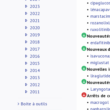
•
cipagluco
2023
•
lénacapavi
2022
•
marstacim
2021
•
rozanolix
2020
•
ruxolitini
2019
Nouveautés
2018
•
erdafitin
2017
Nouveaux 
•
isavucona
2016
•
miglustat
2015
Nouvelles i
2014
•
liraglutid
2013
Nouveauté
2012
•
Laryngota
2011
Arrêts de c
•
macrogol 
Boite à outils
•
naphazoli