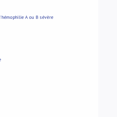
’hémophilie A ou B sévère
e