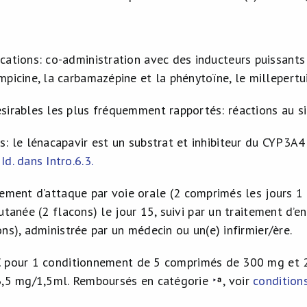
ications: co-administration avec des inducteurs puissant
mpicine, la carbamazépine et la phénytoïne, le millepertui
ésirables les plus fréquemment rapportés: réactions au sit
ns: le lénacapavir est un substrat et inhibiteur du CYP3A4
Id. dans Intro.6.3.
itement d’attaque par voie orale (2 comprimés les jours 1 
utanée (2 flacons) le jour 15, suivi par un traitement d’e
ns), administrée par un médecin ou un(e) infirmier/ère.
€ pour 1 conditionnement de 5 comprimés de 300 mg et 
3,5 mg/1,5ml. Remboursés en catégorie
, voir
condition