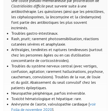
Une colite pseudo-membraneuse par prolifération de
Clostridioides difficile
peut survenir suite à une
antibiothérapie. Les quinolones (ainsi que les pénicillines,
les céphalosporines, la lincomycine et la clindamycine)
font partie des antibiotiques les plus souvent
incriminés.
Troubles gastro-intestinaux.
Rash, prurit; rarement photosensibilisation, réactions
cutanées sévères et anaphylaxie.
Arthralgies, tendinites et ruptures tendineuses (surtout
chez les personnes âgées ou en cas d’utilisation
concomitante de corticostéroïdes).
Troubles du système nerveux central (avec vertiges,
confusion, agitation; rarement hallucinations, psychose,
cauchemars, convulsions). Troubles de la vue, de l’ouïe
et du goût. Abaissement du seuil convulsif chez les
patients épileptiques.
Neuropathie périphérique, parfois irréversible.
Toxicité hématologique et hépatique: rare.
Anévrysme de l’aorte, valvulopathie cardiaque [
voir
Folia de novembre 2020
].