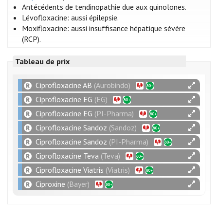
Antécédents de tendinopathie due aux quinolones.
Lévofloxacine: aussi épilepsie.
Moxifloxacine: aussi insuffisance hépatique sévère
(RCP).
Tableau de prix
Ciprofloxacine AB
(Aurobindo)
Ciprofloxacine EG
(EG)
Ciprofloxacine EG
(PI-Pharma)
Ciprofloxacine Sandoz
(Sandoz)
Ciprofloxacine Sandoz
(PI-Pharma)
Ciprofloxacine Teva
(Teva)
Ciprofloxacine Viatris
(Viatris)
Ciproxine
(Bayer)