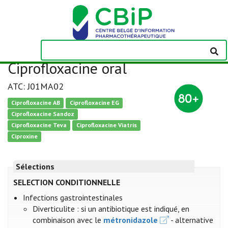
Ciprofloxacine oral
ATC: J01MA02
Ciprofloxacine AB
Ciprofloxacine EG
Ciprofloxacine Sandoz
Ciprofloxacine Teva
Ciprofloxacine Viatris
Ciproxine
Sélections
SELECTION CONDITIONNELLE
Infections gastrointestinales
Diverticulite : si un antibiotique est indiqué, en
combinaison avec le
métronidazole
- alternative