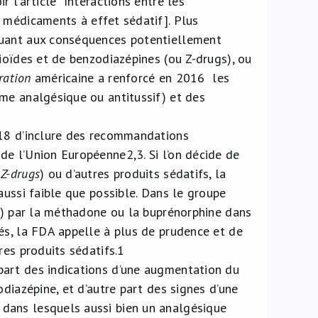
 l’article "Interactions entre les
 médicaments à effet sédatif]. Plus
quant aux conséquences potentiellement
ioïdes et de benzodiazépines (ou Z-drugs), ou
ration
américaine a renforcé en 2016 les
me analgésique ou antitussif) et des
018 d’inclure des recommandations
 de l’Union Européenne
2,3
. Si l’on décide de
s
Z-drugs
) ou d’autres produits sédatifs, la
aussi faible que possible. Dans le groupe
ie) par la méthadone ou la buprénorphine dans
és, la FDA appelle à plus de prudence et de
res produits sédatifs.
1
part des indications d’une augmentation du
diazépine, et d’autre part des signes d’une
dans lesquels aussi bien un analgésique