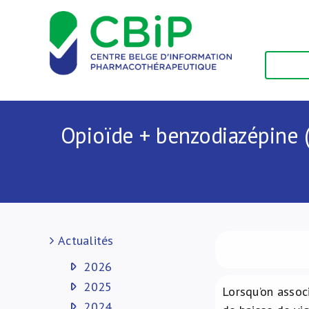
Passer
au
contenu
Opioïde + benzodiazépine 
Actualités
2026
2025
Lorsqu’on associ
2024