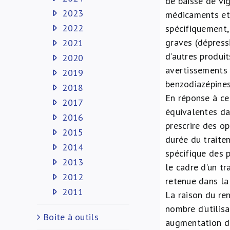
de baisse de vig
2023
médicaments et 
2022
spécifiquement,
graves (dépress
2021
d’autres produit
2020
avertissements 
2019
benzodiazépine
2018
En réponse à ce
2017
équivalentes da
2016
prescrire des o
2015
durée du traite
2014
spécifique des 
2013
le cadre d’un t
2012
retenue dans la 
2011
La raison du re
nombre d’utilisa
Boite à outils
augmentation du