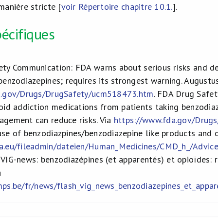
anière stricte [
voir Répertoire chapitre 10.1.
].
écifiques
ty Communication: FDA warns about serious risks and de
benzodiazepines; requires its strongest warning. Augustu
a.gov/Drugs/DrugSafety/ucm518473.htm
. FDA Drug Safe
oid addiction medications from patients taking benzodia
gement can reduce risks. Via
https://www.fda.gov/Drug
e of benzodiazpines/benzodiazepine like products and op
ma.eu/fileadmin/dateien/Human_Medicines/CMD_h_/Adv
IG-news: benzodiazépines (et apparentés) et opioïdes: r
a
ps.be/fr/news/flash_vig_news_benzodiazepines_et_appar