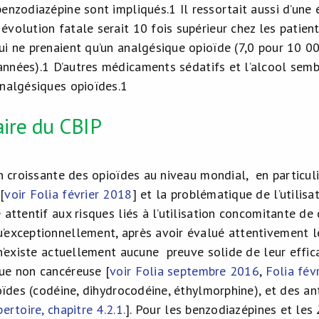
benzodiazépine sont impliqués.
1
Il ressortait aussi d’une
évolution fatale serait 10 fois supérieur chez les patie
ui ne prenaient qu’un analgésique opioïde (7,0 pour 10 0
années).
1
D’autres médicaments sédatifs et l’alcool semb
analgésiques opioïdes.
1
ire du CBIP
ion croissante des opioïdes au niveau mondial, en particu
[
voir Folia février 2018
] et la problématique de l’utilisa
 attentif aux risques liés à l’utilisation concomitante de
’exceptionnellement, après avoir évalué attentivement le
 n’existe actuellement aucune preuve solide de leur effi
ue non cancéreuse [
voir Folia septembre 2016
,
Folia fév
ioïdes (codéine, dihydrocodéine, éthylmorphine), et des an
ertoire, chapitre 4.2.1.
]. Pour les benzodiazépines et les