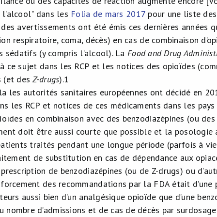
ilance ou des capacités de réaction augmente encore [voir
l’alcool" dans les
Folia de mars 2017
pour une liste des
 des avertissements ont été émis ces dernières années 
ion respiratoire, coma, décès) en cas de combinaison d’op
s sédatifs (y compris l’alcool). La
Food and Drug Administ
à ce sujet dans les RCP et les notices des opioïdes (com
s (et des
Z-drugs
).
1
la les autorités sanitaires européennes ont décidé en 2
ns les RCP et notices de ces médicaments dans les pays
pioïdes en combinaison avec des benzodiazépines (ou de
ment doit être aussi courte que possible et la posologie 
patients traités pendant une longue période (parfois à v
raitement de substitution en cas de dépendance aux opiac
prescription de benzodiazépines (ou de Z-drugs) ou d’aut
nforcement des recommandations par la FDA était d’une 
teurs aussi bien d’un analgésique opioïde que d’une benzo
 nombre d’admissions et de cas de décès par surdosage 