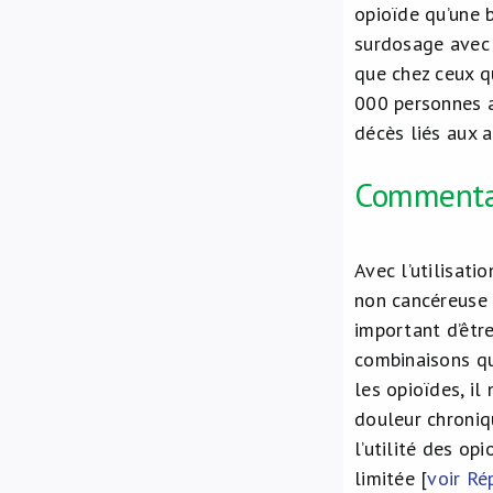
opioïde qu’une 
surdosage avec 
que chez ceux q
000 personnes 
décès liés aux 
Commenta
Avec l’utilisat
non cancéreuse 
important d’être
combinaisons qu
les opioïdes, il
douleur chroniq
l’utilité des op
limitée [
voir Rép