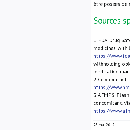
être posées de m
Sources sp
1
FDA Drug Safe
medicines with 
https://www.fd
withholding opi
medication mana
2
Concomitant us
https://www.h
3
AFMPS. Flash V
concomitant. Vi
https://www.afm
28 mai 2019