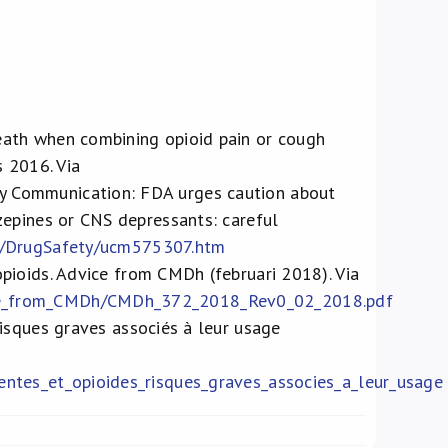
ath when combining opioid pain or cough
s 2016. Via
ty Communication: FDA urges caution about
zepines or CNS depressants: careful
s/DrugSafety/ucm575307.htm
ioids. Advice from CMDh (februari 2018). Via
ice_from_CMDh/CMDh_372_2018_Rev0_02_2018.pdf
isques graves associés à leur usage
entes_et_opioides_risques_graves_associes_a_leur_usage