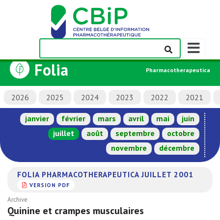
Afficher/m
la
Folia
barre
Pharmacotherapeutica
de
navigation
2026
2025
2024
2023
2022
2021
janvier
février
mars
avril
mai
juin
juillet
août
septembre
octobre
novembre
décembre
FOLIA PHARMACOTHERAPEUTICA JUILLET 2001
VERSION PDF
Archive
Quinine et crampes musculaires