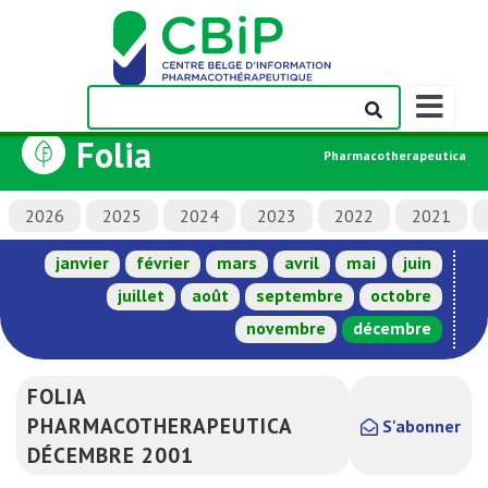
Afficher/m
la
Folia
barre
Pharmacotherapeutica
de
navigation
2026
2025
2024
2023
2022
2021
janvier
février
mars
avril
mai
juin
juillet
août
septembre
octobre
novembre
décembre
FOLIA
PHARMACOTHERAPEUTICA
S'abonner
DÉCEMBRE 2001