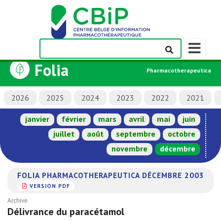
Afficher/m
la
Folia
barre
Pharmacotherapeutica
de
navigation
2026
2025
2024
2023
2022
2021
janvier
février
mars
avril
mai
juin
juillet
août
septembre
octobre
novembre
décembre
FOLIA PHARMACOTHERAPEUTICA DÉCEMBRE 2003
VERSION PDF
Archive
Délivrance du paracétamol