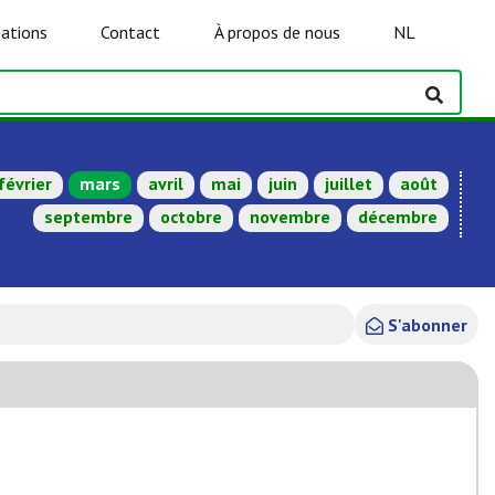
ations
Contact
À propos de nous
NL
février
mars
avril
mai
juin
juillet
août
septembre
octobre
novembre
décembre
S'abonner