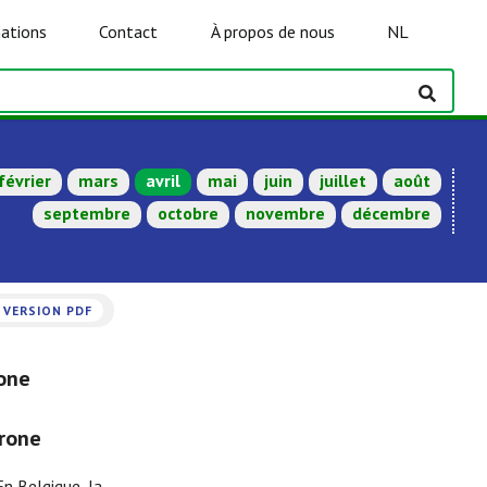
ations
Contact
À propos de nous
NL
février
mars
avril
mai
juin
juillet
août
septembre
octobre
novembre
décembre
VERSION PDF
rone
érone
En Belgique, la