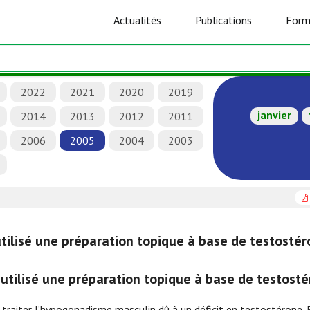
Actualités
Publications
Form
2022
2021
2020
2019
janvier
2014
2013
2012
2011
2006
2005
2004
2003
 utilisé une préparation topique à base de testosté
a utilisé une préparation topique à base de testost
traiter l’hypogonadisme masculin dû à un déficit en testostérone. 