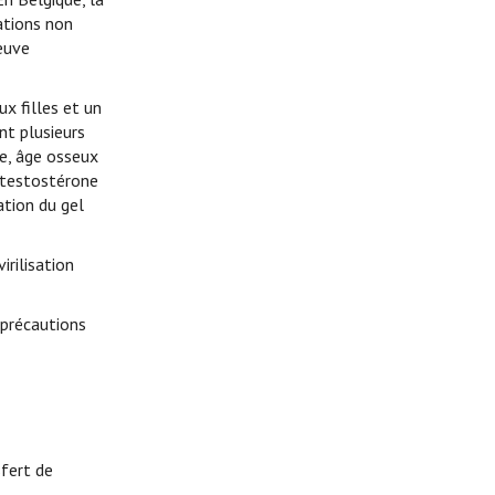
ations non
euve
x filles et un
nt plusieurs
ée, âge osseux
e testostérone
ation du gel
irilisation
 précautions
fert de