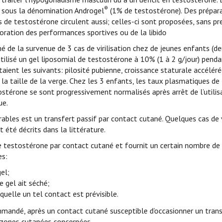
®
e sous la dénomination Androgel
(1% de testostérone). Des prépar
 de testostérone circulent aussi; celles-ci sont proposées, sans pr
élioration des performances sportives ou de la libido
e la survenue de 3 cas de virilisation chez de jeunes enfants (deu
tilisé un gel liposomial de testostérone à 10% (1 à 2 g/jour) penda
ient les suivants: pilosité pubienne, croissance staturale accélér
la taille de la verge. Chez les 3 enfants, les taux plasmatiques d
ostérone se sont progressivement normalisés après arrêt de l’utilis
ue.
ables est un transfert passif par contact cutané. Quelques cas de v
 été décrits dans la littérature.
 de testostérone par contact cutané et fournit un certain nombre de
es:
el;
e gel ait séché;
uelle un tel contact est prévisible.
mmandé, après un contact cutané susceptible d’occasionner un trans
s zones cutanées concernées.