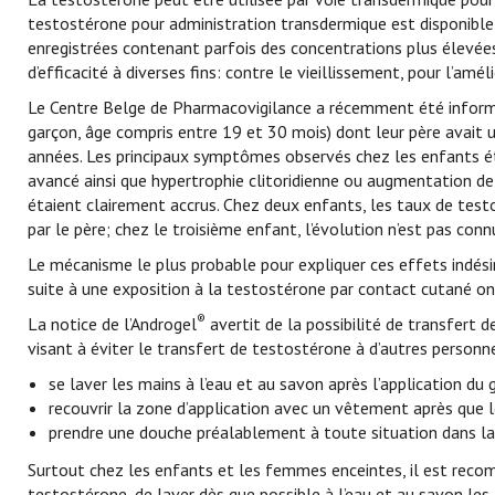
testostérone pour administration transdermique est disponibl
enregistrées contenant parfois des concentrations plus élevées
d’efficacité à diverses fins: contre le vieillissement, pour l’am
Le Centre Belge de Pharmacovigilance a récemment été informé d
garçon, âge compris entre 19 et 30 mois) dont leur père avait u
années. Les principaux symptômes observés chez les enfants éta
avancé ainsi que hypertrophie clitoridienne ou augmentation de 
étaient clairement accrus. Chez deux enfants, les taux de test
par le père; chez le troisième enfant, l’évolution n’est pas conn
Le mécanisme le plus probable pour expliquer ces effets indésir
suite à une exposition à la testostérone par contact cutané ont
®
La notice de l’Androgel
avertit de la possibilité de transfert
visant à éviter le transfert de testostérone à d’autres personn
se laver les mains à l’eau et au savon après l’application du g
recouvrir la zone d’application avec un vêtement après que l
prendre une douche préalablement à toute situation dans laq
Surtout chez les enfants et les femmes enceintes, il est reco
testostérone, de laver dès que possible à l’eau et au savon le