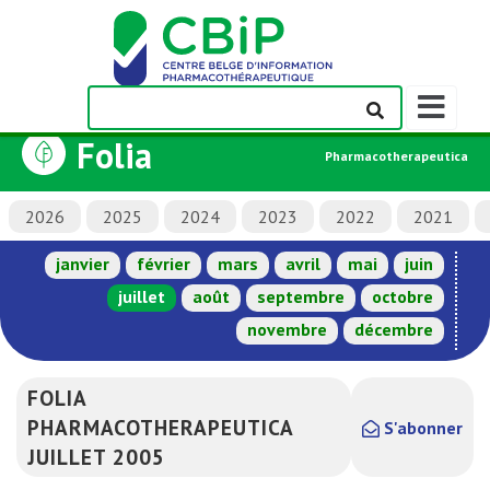
Afficher/m
la
Folia
barre
Pharmacotherapeutica
de
navigation
2026
2025
2024
2023
2022
2021
janvier
février
mars
avril
mai
juin
juillet
août
septembre
octobre
novembre
décembre
FOLIA
PHARMACOTHERAPEUTICA
S'abonner
JUILLET 2005