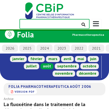
Afficher/m
la
Folia
barre
Pharmacotherapeutica
de
navigation
2026
2025
2024
2023
2022
2021
janvier
février
mars
avril
mai
juin
juillet
août
septembre
octobre
novembre
décembre
FOLIA PHARMACOTHERAPEUTICA AOÛT 2006
VERSION PDF
Archive
La fluoxétine dans le traitement de la