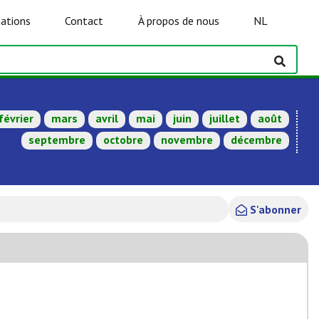
ations
Contact
À propos de nous
NL
février
mars
avril
mai
juin
juillet
août
septembre
octobre
novembre
décembre
S'abonner