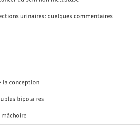
fections urinaires: quelques commentaires
5
 la conception
oubles bipolaires
a mâchoire