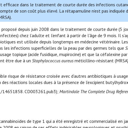
et efficace dans le traitement de courte durée des infections cutan
 compte de son coût plus élevé. La rétapamuline n’est pas indiquée 
MRSA).
 proposé depuis juin 2008 dans le traitement de courte durée (5 jo
nfectées) chez l’adulte et l’enfant à partir de l'âge de 9 mois. Il s’a
biotiques est utilisée depuis longtemps en médecine vétérinaire. Le
ns les infections superficielles de la peau par des germes tels que
S
usage topique (acide fusidique, mupirocine) et que la céfalexine par
ant être due à un
Staphylococcus aureus
méticillino-résistant (MRSA)
ble risque de résistance croisée avec d’autres antibiotiques à usage
 des réactions locales dues à la présence de l’excipient butylhydro
2/14651858. CD003261.pub3);
Martindale The Complete Drug Refere
annabinoïdes de type 1 qui a été enregistré et commercialisé en j
e 2008 en raison de ses effets indésirables neurologiques et psychi