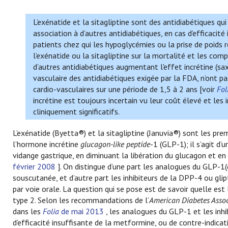
L’exénatide et la sitagliptine sont des antidiabétiques qu
association à d’autres antidiabétiques, en cas d’efficacité
patients chez qui les hypoglycémies ou la prise de poids
l’exénatide ou la sitagliptine sur la mortalité et les co
d’autres antidiabétiques augmentant l'effet incrétine (saxa
vasculaire des antidiabétiques exigée par la FDA, n’ont 
cardio-vasculaires sur une période de 1,5 à 2 ans [voir
Fol
incrétine est toujours incertain vu leur coût élevé et les
cliniquement significatifs.
L’exénatide (Byetta®) et la sitagliptine (Januvia®) sont les pre
l’hormone incrétine
glucagon-like peptide
-1 (GLP-1); il s’agit d
vidange gastrique, en diminuant la libération du glucagon et en
février 2008
]. On distingue d’une part les analogues du GLP-1(ex
souscutanée, et d’autre part les inhibiteurs de la DPP-4 ou glipti
par voie orale. La question qui se pose est de savoir quelle est
type 2. Selon les recommandations de l’
American Diabetes Assoc
dans les
Folia
de mai 2013
, les analogues du GLP-1 et les inhi
d’efficacité insuffisante de la metformine, ou de contre-indicati