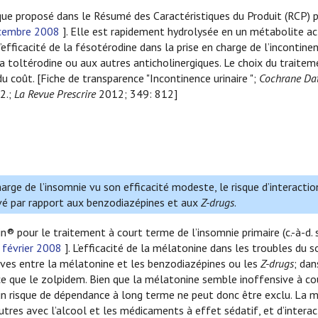
que proposé dans le Résumé des Caractéristiques du Produit (RCP) p
cembre 2008
]. Elle est rapidement hydrolysée en un métabolite act
l’efficacité de la fésotérodine dans la prise en charge de l’incontinen
a toltérodine ou aux autres anticholinergiques. Le choix du traitem
u coût. [Fiche de transparence "Incontinence urinaire ";
Cochrane Da
2.;
La Revue Prescrire
2012; 349: 812]
ge de l’insomnie vu son efficacité modeste, le risque d’interaction
evé par rapport aux benzodiazépines et aux
Z-drugs
.
n® pour le traitement à court terme de l’insomnie primaire (c.-à-d.
 février 2008
]. L’efficacité de la mélatonine dans les troubles du 
ves entre la mélatonine et les benzodiazépines ou les
Z-drugs
; dan
ce que le zolpidem. Bien que la mélatonine semble inoffensive à co
 un risque de dépendance à long terme ne peut donc être exclu. La 
tres avec l’alcool et les médicaments à effet sédatif, et d’interac