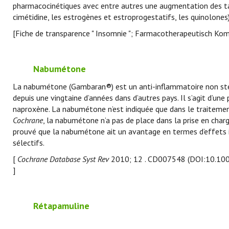
pharmacocinétiques avec entre autres une augmentation des tau
cimétidine, les estrogènes et estroprogestatifs, les quinolones)
[Fiche de transparence " Insomnie "; Farmacotherapeutisch Ko
Nabumétone
La nabumétone (Gambaran®) est un anti-inflammatoire non stér
depuis une vingtaine d’années dans d’autres pays. Il s’agit d’u
naproxène. La nabumétone n’est indiquée que dans le traitem
Cochrane
, la nabumétone n’a pas de place dans la prise en charg
prouvé que la nabumétone ait un avantage en termes d’effets in
sélectifs.
[
Cochrane Database Syst Rev
2010; 12 . CD007548 (DOI:10.10
]
Rétapamuline