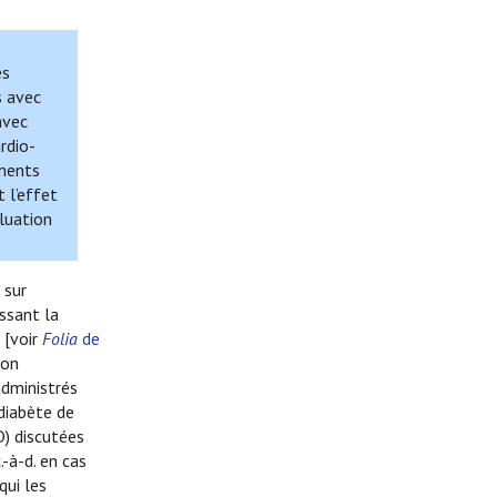
es
s avec
avec
rdio-
ements
 l’effet
aluation
 sur
issant la
 [voir
Folia
de
ion
 administrés
 diabète de
) discutées
-à-d. en cas
qui les