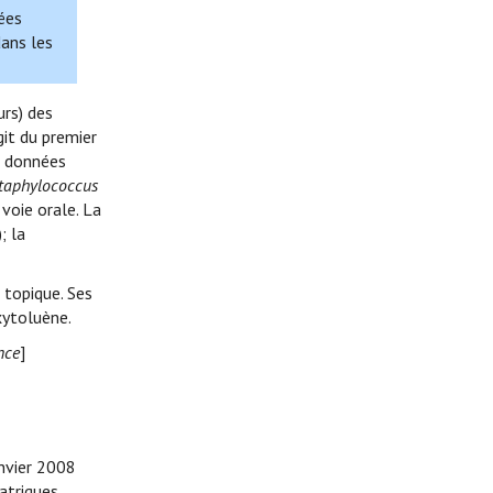
ées
dans les
urs) des
git du premier
s données
taphylococcus
 voie orale. La
; la
 topique. Ses
xytoluène.
nce
]
anvier 2008
atriques