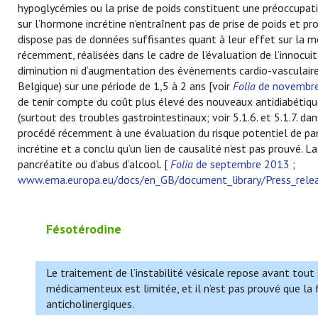
hypoglycémies ou la prise de poids constituent une préoccupat
sur l’hormone incrétine n’entraînent pas de prise de poids et 
dispose pas de données suffisantes quant à leur effet sur la m
récemment, réalisées dans le cadre de l’évaluation de l’innocui
diminution ni d’augmentation des évènements cardio-vasculaires
Belgique) sur une période de 1,5 à 2 ans [voir
Folia
de novembr
de tenir compte du coût plus élevé des nouveaux antidiabétique
(surtout des troubles gastrointestinaux; voir 5.1.6. et 5.1.7. da
procédé récemment à une évaluation du risque potentiel de pa
incrétine et a conclu qu’un lien de causalité n’est pas prouvé.
pancréatite ou d’abus d’alcool. [
Folia
de septembre 2013
;
www.ema.europa.eu/docs/en_GB/document_library/Press_re
Fésotérodine
Le traitement de l’instabilité vésicale repose avant tou
médicamenteux est limitée, et il n’est pas prouvé que la
anticholinergiques.