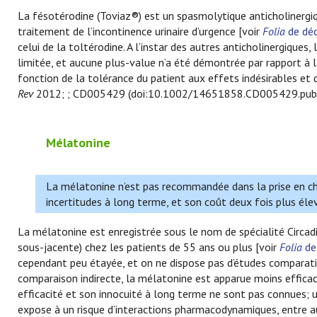
La fésotérodine (Toviaz®) est un spasmolytique anticholinergi
traitement de l’incontinence urinaire d’urgence [voir
Folia
de dé
celui de la toltérodine. A l’instar des autres anticholinergiques, 
limitée, et aucune plus-value n’a été démontrée par rapport à l
fonction de la tolérance du patient aux effets indésirables et d
Rev
2012; ; CD005429 (doi:10.1002/14651858.CD005429.pub
Mélatonine
La mélatonine n’est pas recommandée dans la prise en char
incertitudes à long terme, et son coût deux fois plus él
La mélatonine est enregistrée sous le nom de spécialité Circadi
sous-jacente) chez les patients de 55 ans ou plus [voir
Folia
de
cependant peu étayée, et on ne dispose pas d’études comparati
comparaison indirecte, la mélatonine est apparue moins effica
efficacité et son innocuité à long terme ne sont pas connues;
expose à un risque d’interactions pharmacodynamiques, entre au