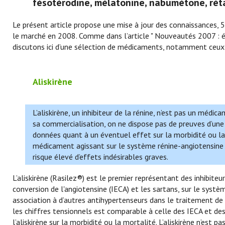
fésotérodine, mélatonine, nabumétone, rét
Le présent article propose une mise à jour des connaissances, 
le marché en 2008. Comme dans l’article " Nouveautés 2007 : ét
discutons ici d’une sélection de médicaments, notamment ceux 
Aliskirène
L’aliskirène, un inhibiteur de la rénine, n’est pas un médi
sa commercialisation, on ne dispose pas de preuves d’une 
données quant à un éventuel effet sur la morbidité ou la 
médicament agissant sur le système rénine-angiotensine 
risque élevé d’effets indésirables graves.
L’aliskirène (Rasilez®) est le premier représentant des inhibiteu
conversion de l'angiotensine (IECA) et les sartans, sur le syst
association à d’autres antihypertenseurs dans le traitement de l
les chiffres tensionnels est comparable à celle des IECA et de
l’aliskirène sur la morbidité ou la mortalité. L’aliskirène n’est 