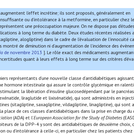
i augmentent l’effet incrétine; ils sont proposés, généralement en
 insuffisante ou d’intolérance à la metformine, en particulier chez l
 représentent une préoccupation majeure. On ne dispose pas d’étude
mplications à long terme du diabète. Deux études récentes réalisées 
gliptine, alogliptine) dans le cadre de l’évaluation de l’innocuité ca
pas montré de diminution ni d’augmentation de l’incidence des évèn
ia
de novembre 2013
]. Le rôle exact des médicaments augmentant
 incertitudes quant à leurs effets à long terme sur des critères d’év
miers représentants d’une nouvelle classe d’antidiabétiques agissant
’une hormone intestinale qui assure le contrôle glycémique en ralent
 stimulant la libération d’insuline glucosedépendant par le pancréas
énatide, liraglutide et lixisénatide), qui sont administrés en inject
nes (sitagliptine, saxagliptine, vildagliptine, linagliptine), qui sont
 la place de ces classes d’antidiabétiques dans la prise en charge du
iation
(ADA) et l’
European Association for the Study of Diabetes
(EASD
biteurs de la DPP-4 y sont des antidiabétiques de deuxième choix, c.
on ou d’intolérance à celle-ci, en particulier chez les patients chez 