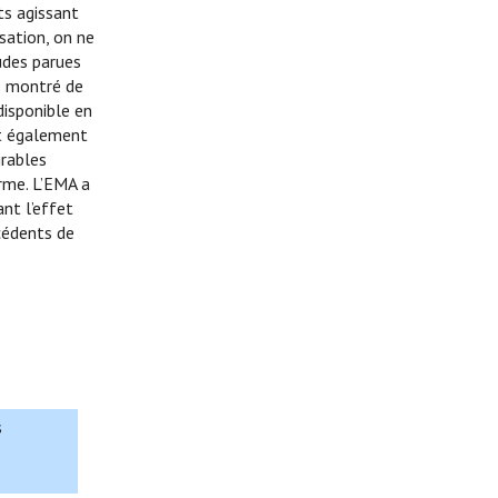
ts agissant
sation, on ne
udes parues
as montré de
disponible en
nt également
irables
erme. L’EMA a
nt l’effet
écédents de
s