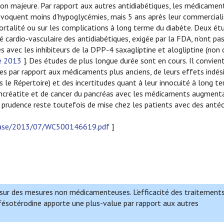
ion majeure. Par rapport aux autres antidiabétiques, les médicamen
provoquent moins d’hypoglycémies, mais 5 ans après leur commerciali
ortalité ou sur les complications à long terme du diabète. Deux ét
té cardio-vasculaire des antidiabétiques, exigée par la FDA, n’ont p
 avec les inhibiteurs de la DPP-4 saxagliptine et alogliptine (non 
e 2013
]. Des études de plus longue durée sont en cours. Il convie
s par rapport aux médicaments plus anciens, de leurs effets indés
ns le Répertoire) et des incertitudes quant à leur innocuité à long t
ncréatite et de cancer du pancréas avec les médicaments augmenta
 La prudence reste toutefois de mise chez les patients avec des ant
lease/2013/07/WC500146619.pdf
]
t sur des mesures non médicamenteuses. L’efficacité des traitement
 fésotérodine apporte une plus-value par rapport aux autres