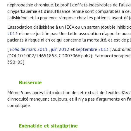
néphropathie chronique. Le profil d’effets indésirables de l’alis
d’hyperkaliémie et d’insuffisance rénale sont comparables à ce
l’aliskirène, et la prudence s’impose chez les patients ayant d
L’association d’aliskirène à un IECA ou un sartan (double inhibi
2013
et ne se justifie pas. Une telle association n’apporte au
patients à risque ni en ce qui concerne la mortalité, et est de p
[
Folia
de mars 2011
,
juin 2012
et
septembre 2013
;
Australian
(DOI:10.1002/14651858. CD007066.pub2); Farmacotherapeut
350: 85]
Busserole
Même 5 ans après l’introduction de cet extrait de feuilles
d’Arc
d’innocuité manquent toujours, et il n’y a pas d’arguments en 
compliquée.
Exénatide et sitagliptine