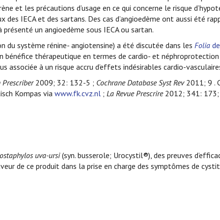
kirène et les précautions d’usage en ce qui concerne le risque d’hypot
ux des IECA et des sartans. Des cas d’angioedème ont aussi été rap
éjà présenté un angioedème sous IECA ou sartan.
tion du système rénine- angiotensine) a été discutée dans les
Folia
de
cun bénéfice thérapeutique en termes de cardio- et néphroprotection
lus associée à un risque accru d’effets indésirables cardio-vasculaire
 Prescriber
2009; 32: 132-5 ;
Cochrane Database Syst Rev
2011; 9 .
isch Kompas via
www.fk.cvz.nl
;
La Revue Prescrire
2012; 341: 173;
tostaphylos uva-ursi
(syn. busserole; Urocystil®), des preuves d’effica
faveur de ce produit dans la prise en charge des symptômes de cysti