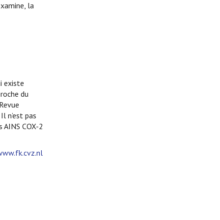
xamine, la
i existe
proche du
 Revue
Il n’est pas
es AINS COX-2
www.fk.cvz.nl