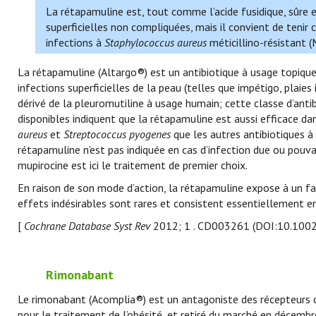
La rétapamuline est, tout comme l’acide fusidique, sûre 
superficielles non compliquées, mais il convient de tenir
infections à
Staphylococcus aureus
méticillino-résistant (
La rétapamuline (Altargo®) est un antibiotique à usage topique
infections superficielles de la peau (telles que impétigo, plaies i
dérivé de la pleuromutiline à usage humain; cette classe d’anti
disponibles indiquent que la rétapamuline est aussi efficace da
aureus
et
Streptococcus pyogenes
que les autres antibiotiques à 
rétapamuline n’est pas indiquée en cas d’infection due ou pouv
mupirocine est ici le traitement de premier choix.
En raison de son mode d’action, la rétapamuline expose à un fai
effets indésirables sont rares et consistent essentiellement en
[
Cochrane Database Syst Rev
2012; 1 . CD003261 (DOI:10.100
Rimonabant
Le rimonabant (Acomplia®) est un antagoniste des récepteurs c
pour le traitement de l’obésité, et retiré du marché en décembr