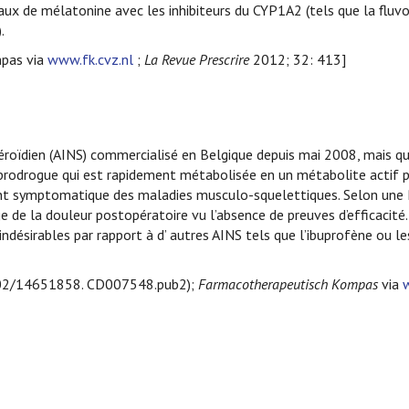
x de mélatonine avec les inhibiteurs du CYP1A2 (tels que la fluvo
.
mpas via
www.fk.cvz.nl
;
La Revue Prescrire
2012; 32: 413]
oïdien (AINS) commercialisé en Belgique depuis mai 2008, mais qu
ne prodrogue qui est rapidement métabolisée en un métabolite actif 
ent symptomatique des maladies musculo-squelettiques. Selon une
e de la douleur postopératoire vu l’absence de preuves d’efficacité. 
désirables par rapport à d’ autres AINS tels que l’ibuprofène ou l
02/14651858. CD007548.pub2);
Farmacotherapeutisch Kompas
via