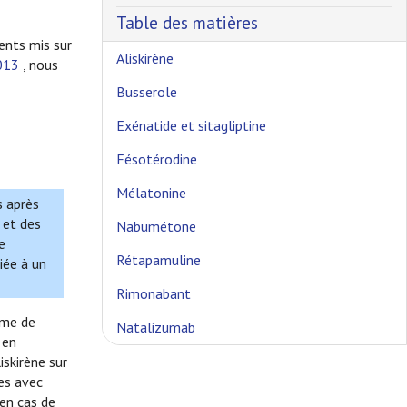
Table des matières
ents mis sur
Aliskirène
013
, nous
Busserole
Exénatide et sitagliptine
Fésotérodine
Mélatonine
s après
 et des
Nabumétone
e
Rétapamuline
iée à un
Rimonabant
yme de
Natalizumab
 en
liskirène sur
es avec
 en cas de