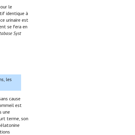
our le
if identique à
ce urinaire est
ent se fera en
tabase Syst
s, les
 sans cause
sommeil est
s une
urt terme, son
mélatonine
tions