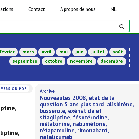
ations
Contact
À propos de nous
NL
février
mars
avril
mai
juin
juillet
août
septembre
octobre
novembre
décembre
VERSION PDF
Archive
Nouveautés 2008, état de la
question 5 ans plus tard: aliskirène,
ptine,
busserole, exénatide et
sitagliptine, fésotérodine,
mélatonine, nabumétone,
rétapamuline, rimonabant,
liptine,
natalizumab