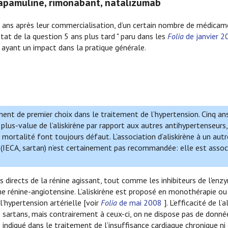
apamuline, rimonabant, natalizumab
5 ans après leur commercialisation, d’un certain nombre de médicam
at de la question 5 ans plus tard " paru dans les
Folia
de janvier 2
ayant un impact dans la pratique générale.
cament de premier choix dans le traitement de l’hypertension. Cinq an
plus-value de l’aliskirène par rapport aux autres antihypertenseurs,
mortalité font toujours défaut. L’association d’aliskirène à un autr
(IECA, sartan) n’est certainement pas recommandée: elle est assoc
rs directs de la rénine agissant, tout comme les inhibiteurs de l'enz
ème rénine-angiotensine. L’aliskirène est proposé en monothérapie ou
’hypertension artérielle [voir
Folia
de mai 2008
]. L’efficacité de l’a
s sartans, mais contrairement à ceux-ci, on ne dispose pas de donné
pas indiqué dans le traitement de l’insuffisance cardiaque chronique ni