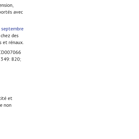
ension,
portés avec
 septembre
 chez des
s et rénaux.
 CD007066
 349: 820;
cité et
te non