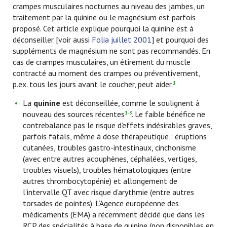
crampes musculaires nocturnes au niveau des jambes, un
traitement par la quinine ou le magnésium est parfois
proposé. Cet article explique pourquoi la quinine est à
déconseiller [voir aussi
Folia juillet 2001
] et pourquoi des
suppléments de magnésium ne sont pas recommandés. En
cas de crampes musculaires, un étirement du muscle
contracté au moment des crampes ou préventivement,
p.ex. tous les jours avant le coucher, peut aider.
1
La
quinine
est déconseillée, comme le soulignent à
nouveau des sources récentes
. Le faible bénéfice ne
1-3
contrebalance pas le risque d’effets indésirables graves,
parfois fatals, même à dose thérapeutique : éruptions
cutanées, troubles gastro-intestinaux, cinchonisme
(avec entre autres acouphènes, céphalées, vertiges,
troubles visuels), troubles hématologiques (entre
autres thrombocytopénie) et allongement de
l’intervalle QT avec risque d’arythmie (entre autres
torsades de pointes). L’Agence européenne des
médicaments (EMA) a récemment décidé que dans les
RCP des spécialités à base de quinine (non disponibles en