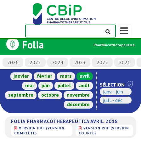
Afficher/m
la
Folia
barre
Pharmacotherapeutica
de
navigation
2026
2025
2024
2023
2022
2021
janvier
février
mars
avril
SÉLECTION
mai
juin
juillet
août
janv. - juin
septembre
octobre
novembre
juill. - déc.
décembre
FOLIA PHARMACOTHERAPEUTICA AVRIL 2018
VERSION PDF (VERSION
VERSION PDF (VERSION
COMPLÈTE)
COURTE)