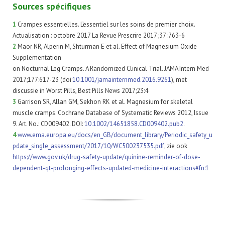
Sources spécifiques
1
Crampes essentielles. L’essentiel sur les soins de premier choix.
Actualisation : octobre 2017 La Revue Prescrire 2017 ;37 :763-6
2
Maor NR, Alperin M, Shturman E et al. Effect of Magnesium Oxide
Supplementation
on Nocturnal Leg Cramps. A Randomized Clinical Trial. JAMA Intern Med
2017;177:617-23 (doi:
10.1001/jamainternmed.2016.9261
), met
discussie in Worst Pills, Best Pills News 2017;23:4
3
Garrison SR, Allan GM, Sekhon RK et al. Magnesium for skeletal
muscle cramps. Cochrane Database of Systematic Reviews 2012, Issue
9. Art. No.: CD009402. DOI:
10.1002/14651858.CD009402.pub2
.
4
www.ema.europa.eu/docs/en_GB/document_library/Periodic_safety_u
pdate_single_assessment/2017/10/WC500237535.pdf
, zie ook
https://www.gov.uk/drug-safety-update/quinine-reminder-of-dose-
dependent-qt-prolonging-effects-updated-medicine-interactions#fn:1