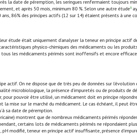
près la date de péremption, les seringues renfermaient toujours m
nnement, et après 50 mois, minimum 80 %. Selon une autre étude
ay
3
 ans, 86% des principes actifs (12 sur 14) étaient présents à une c
eur étude était uniquement d’analyser la teneur en principe actif d
aractéristiques physico-chimiques des médicaments ou les produit
e tous les médicaments périmés sont inoffensifs et encore efficaces
cipe actif. On ne dispose que de très peu de données sur l’évolution
qualité microbiologique, la présence d’impuretés ou de produits de d
 pour pouvoir être utilisé, un médicament doit en principe répondr
ant la mise sur le marché du médicament. Le cas échéant, il peut être
qu’à sa date de péremption.
ricaine) montrent que de nombreux médicaments périmés réponden
 Cependant, certains lots de médicaments périmés ne répondaient pl
, pH modifié, teneur en principe actif insuffisante, présence d’impuret