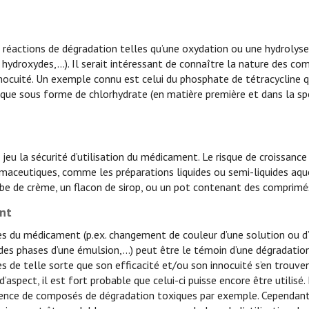
 réactions de dégradation telles qu’une oxydation ou une hydrolyse,
, hydroxydes,…). Il serait intéressant de connaître la nature des c
nocuité. Un exemple connu est celui du phosphate de tétracycline q
ique sous forme de chlorhydrate (en matière première et dans la spé
eu la sécurité d’utilisation du médicament. Le risque de croissance
maceutiques, comme les préparations liquides ou semi-liquides aqu
e de crème, un flacon de sirop, ou un pot contenant des comprimés
ent
ues du médicament (p.ex. changement de couleur d’une solution ou d
 des phases d’une émulsion,…) peut être le témoin d’une dégradatio
de telle sorte que son efficacité et/ou son innocuité s’en trouve
spect, il est fort probable que celui-ci puisse encore être utilisé. M
résence de composés de dégradation toxiques par exemple. Cependant