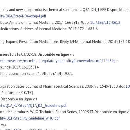
bstances and new drug products: chemical substances. Q6A. ICH, 1999. Disponibl
ality/Q6A/Step4/Q6Astep4.pdf
Date. Annals of Internal Medicine, 2017 ; 166 : 918-9. doi:
10.7326/L16-0612
n Medications. Archives of Internal Medicine, 2012; 172 : 1685-6.
Long-Expired Prescription Medications-Reply. JAMA Internal Medicine, 2013 ; 173 :1
nière fois le 03/02/18. Disponible en ligne via
ountermeasures/mcmlegalregulatoryandpolicyframework/ucm411446.htm
skunde, 2017; 161:C3614.
the Council on Scientific Affairs (A-01), 2001.
expiration dates. Journal of Pharmaceutical Sciences, 2006; 95: 1549-1560. doi:
10
ère fois le 4/10/18].
 Disponible en ligne via
lity/Q1A_R2/Step4/Q1A_R2__Guideline.pdf
aceutical products. WHO Technical Report Series, 2009;953. Disponible en ligne vi
lity/Q1F/Stability_Guideline_WHO.pdf
 via