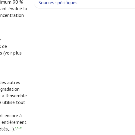
inimum 90 %
Sources spécifiques
ant évalué la
oncentration
e
s de
 (voir plus
 des autres
égradation
e à l’ensemble
 utilisé tout
t encore à
us entièrement
és,...).
3,5-9