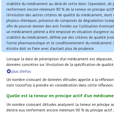
stabilité du médicament au-delà de cette date. Cependant, de
renferment encore minimum 90 % de la teneur en principe actif 
l’évolution des autres critères de qualité du médicament, dont ce
physico-chimiques, présence de composés de dégradation toxique
afin de pouvoir donner des avis fondés sur l’utilisation éventu
un médicament périmé a été employé en situation d’urgence ou p
stabilité du médicament, définie par des critères de qualité (vo
forme pharmaceutique et le conditionnement du médicament. L
étroite doit se faire avec d’autant plus de prudence.
Lorsque la date de péremption d'un médicament est dépassée, il 
données concrètes sur l'évolution de la spécification de quali
plus d'infos
Un nombre croissant de données d’études appelle à la réflexion 
sont toutefois à prendre en considération dans cette réflexion.
Quelle est la teneur en principe actif d’un médicam
Un nombre croissant d’études analysent la teneur en principe 
d’entre eux renferment encore minimum 90 % du principe actif. 