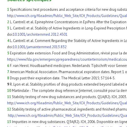
1
Specifications: test procedures and acceptance criteria for new drug su
http://www.ich.org/fileadmin/Public_Web_Site/ICH_Products/Guidelines/Qu
2
L. Cantrell et al. Epinephrine Concentrations in EpiPens After the Expiration 
3
L. Cantrell et al. Stability of Active Ingredients in Long-Expired Prescriptio
doi:
10.1001/archinternmed.2012.4501
4
L. Cantrell et al. Comment Regarding the Stability of Active Ingredients in 
doi:
10.1001/jamainternmed.2013.832
5
Expiration date extension. Food and Drug Administration, révisé pour la der
https://www.fda.gov/emergencypreparedness/counterterrorism/medicalc
6
F. van Heest. Houdbaarheid medicijnen. Nederlands Tijdschrift voor Genee
7
American Medical Association. Pharmaceutical expiration dates. Report 1 of 
8
Drugs past their expiration date. The Medical Letter 2015; 57:164-5.
9
R. Lyon et al. Stability profiles of drug products extended beyond labeled 
10
Martindale - The complete drug reference [internet, consulté pour la derni
11
Stability testing of new drug substances and products. Q1A(R2). ICH, 2003.
http://www.ich.org/fileadmin/Public_Web_Site/ICH_Products/Guidelines/Qua
12
Stability testing of active pharmaceutical ingredients and finished pharm
http://www.ich.org/fileadmin/Public_Web_Site/ICH_Products/Guidelines/Qua
13
Impurities in new drug substances. Q3A(R2). ICH, 2006. Disponible en ligne