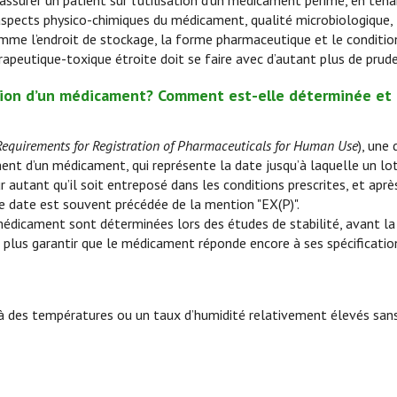
 rassurer un patient sur l’utilisation d’un médicament périmé, en te
 (aspects physico-chimiques du médicament, qualité microbiologique
omme l’endroit de stockage, la forme pharmaceutique et le condit
peutique-toxique étroite doit se faire avec d’autant plus de prud
ption d’un médicament? Comment est-elle déterminée e
Requirements for Registration of Pharmaceuticals for Human Use
), une
ent d’un médicament, qui représente la date jusqu’à laquelle un lo
autant qu’il soit entreposé dans les conditions prescrites, et aprè
e date est souvent précédée de la mention "EX(P)".
édicament sont déterminées lors des études de stabilité, avant la 
plus garantir que le médicament réponde encore à ses spécification
des températures ou un taux d’humidité relativement élevés san