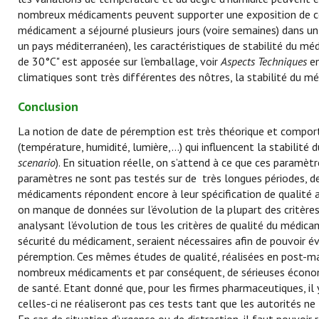
nombreux médicaments peuvent supporter une exposition de cour
médicament a séjourné plusieurs jours (voire semaines) dans un 
un pays méditerranéen), les caractéristiques de stabilité du mé
de 30°C" est apposée sur l’emballage, voir
Aspects Techniques
en
climatiques sont très différentes des nôtres, la stabilité du m
Conclusion
La notion de date de péremption est très théorique et comport
(température, humidité, lumière,…) qui influencent la stabilit
scenario
). En situation réelle, on s’attend à ce que ces paramèt
paramètres ne sont pas testés sur de très longues périodes, de 
médicaments répondent encore à leur spécification de qualité a
on manque de données sur l’évolution de la plupart des critèr
analysant l’évolution de tous les critères de qualité du médicam
sécurité du médicament, seraient nécessaires afin de pouvoir é
péremption. Ces mêmes études de qualité, réalisées en post-ma
nombreux médicaments et par conséquent, de sérieuses économie
de santé. Etant donné que, pour les firmes pharmaceutiques, il
celles-ci ne réaliseront pas ces tests tant que les autorités ne 