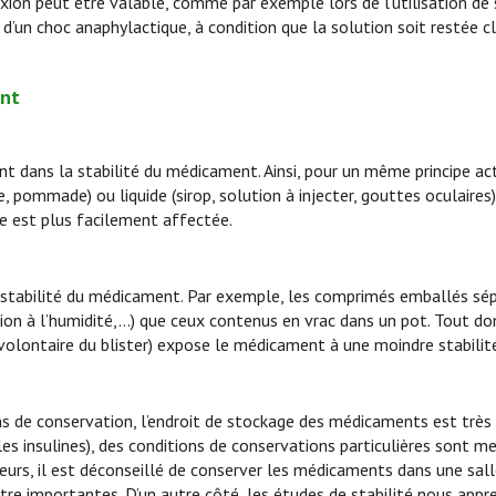
lexion peut être valable, comme par exemple lors de l’utilisation de
d’un choc anaphylactique, à condition que la solution soit restée cl
ent
dans la stabilité du médicament. Ainsi, pour un même principe act
pommade) ou liquide (sirop, solution à injecter, gouttes oculaires).
ue est plus facilement affectée.
 stabilité du médicament. Par exemple, les comprimés emballés s
ction à l’humidité,…) que ceux contenus en vrac dans un pot. Tout 
olontaire du blister) expose le médicament à une moindre stabilit
s de conservation, l’endroit de stockage des médicaments est très
 les insulines), des conditions de conservations particulières sont m
eurs, il est déconseillé de conserver les médicaments dans une sall
tre importantes. D’un autre côté, les études de stabilité nous app