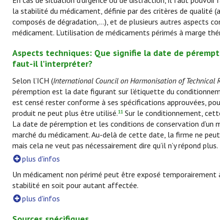
En cas de situation d’urgence ou de distraction, il faut pouvoir
la stabilité du médicament, définie par des critères de qualité
composés de dégradation,…), et de plusieurs autres aspects c
médicament. L’utilisation de médicaments périmés à marge théra
Aspects techniques: Que signifie la date de pérem
faut-il l’interpréter?
Selon l’ICH (
International Council on Harmonisation of Technical 
péremption est la date figurant sur l’étiquette du conditionnem
est censé rester conforme à ses spécifications approuvées, pour 
produit ne peut plus être utilisé.
Sur le conditionnement, cett
11
La date de péremption et les conditions de conservation d’un m
marché du médicament. Au-delà de cette date, la firme ne peut 
mais cela ne veut pas nécessairement dire qu’il n’y répond plus.
plus d'infos
Un médicament non périmé peut être exposé temporairement à 
stabilité en soit pour autant affectée.
plus d'infos
Sources spécifiques