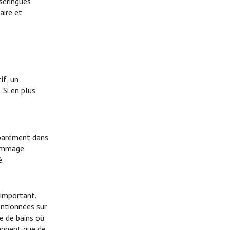
 seringues
aire et
if, un
 Si en plus
éparément dans
dommage
é.
 important.
entionnées sur
e de bains où
rennent que de