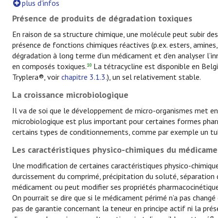
plus d'infos
Présence de produits de dégradation toxiques
En raison de sa structure chimique, une molécule peut subir des
présence de fonctions chimiques réactives (p.ex. esters, amines
dégradation à long terme d’un médicament et d’en analyser l’in
en composés toxiques.
La tétracycline est disponible en Belg
10
Tryplera®, voir
chapitre 3.1.3.
), un sel relativement stable.
La croissance microbiologique
Il va de soi que le développement de micro-organismes met en j
microbiologique est plus important pour certaines formes phar
certains types de conditionnements, comme par exemple un tub
Les caractéristiques physico-chimiques du médicam
Une modification de certaines caractéristiques physico-chimiq
durcissement du comprimé, précipitation du soluté, séparation
médicament ou peut modifier ses propriétés pharmacocinétiques 
On pourrait se dire que si le médicament périmé n’a pas changé d’a
pas de garantie concernant la teneur en principe actif ni la p