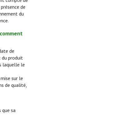
nant compte de
, présence de
ionnement du
ence.
t comment
 date de
t du produit
s laquelle le
mise sur le
s de qualité,
s que sa