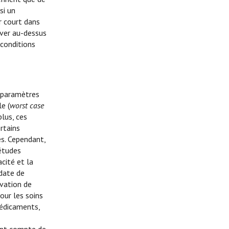
si un
r court dans
rver au-dessus
 conditions
s paramètres
e (
worst case
plus, ces
rtains
és. Cependant,
études
cité et la
 date de
vation de
our les soins
médicaments,