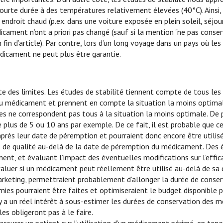
te durée à des températures relativement élevées (40°C). Ainsi, 
endroit chaud (p.ex. dans une voiture exposée en plein soleil, séjou
dicament n’ont a priori pas changé (sauf si la mention "ne pas conse
 fin d’article). Par contre, lors d’un long voyage dans un pays où les
édicament ne peut plus être garantie.
e des limites. Les études de stabilité tiennent compte de tous le
é du médicament et prennent en compte la situation la moins optimal
res ne correspondent pas tous à la situation la moins optimale. De 
plus de 5 ou 10 ans par exemple. De ce fait, il est probable que ce
près leur date de péremption et pourraient donc encore être utilis
es de qualité au-delà de la date de péremption du médicament. Des 
ent, et évaluant l’impact des éventuelles modifications sur l’effica
valuer si un médicament peut réellement être utilisé au-delà de sa
rketing, permettraient probablement d’allonger la durée de conser
s pourraient être faites et optimiseraient le budget disponible p
 y a un réel intérêt à sous-estimer les durées de conservation des 
les obligeront pas à le faire.