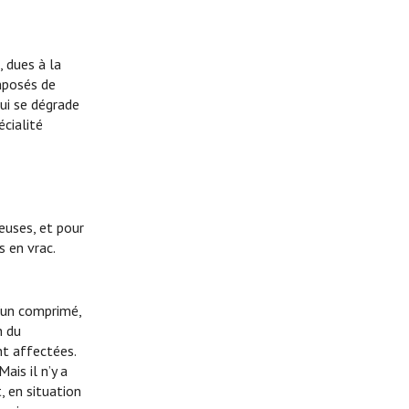
 dues à la
omposés de
ui se dégrade
cialité
euses, et pour
 en vrac.
’un comprimé,
n du
nt affectées.
ais il n’y a
, en situation