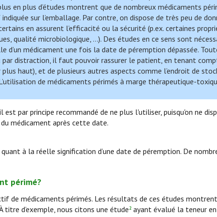
 plus en plus d’études montrent que de nombreux médicaments pér
indiquée sur l’emballage. Par contre, on dispose de très peu de don
rtains en assurent l’efficacité ou la sécurité (p.ex. certaines propr
s, qualité microbiologique, …). Des études en ce sens sont nécess
elle d’un médicament une fois la date de péremption dépassée. Toute
ar distraction, il faut pouvoir rassurer le patient, en tenant comp
ir plus haut), et de plusieurs autres aspects comme l’endroit de stoc
’utilisation de médicaments périmés à marge thérapeutique-toxiq
est par principe recommandé de ne plus l'utiliser, puisqu'on ne dis
té du médicament après cette date.
quant à la réelle signification d’une date de péremption. De nombr
ent périmé?
actif de médicaments périmés. Les résultats de ces études montre
À titre d’exemple, nous citons une étude
ayant évalué la teneur en
2