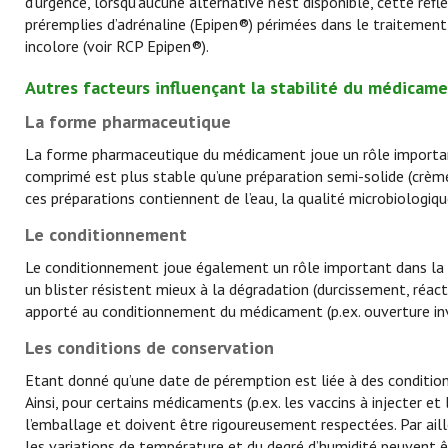
d’urgence, lorsqu’aucune alternative n’est disponible, cette réf
préremplies d’adrénaline (Epipen®) périmées dans le traitement 
incolore (voir RCP Epipen®).
Autres facteurs influençant la stabilité du médicam
La forme pharmaceutique
La forme pharmaceutique du médicament joue un rôle important 
comprimé est plus stable qu’une préparation semi-solide (crème, 
ces préparations contiennent de l’eau, la qualité microbiologiq
Le conditionnement
Le conditionnement joue également un rôle important dans la
un blister résistent mieux à la dégradation (durcissement, réa
apporté au conditionnement du médicament (p.ex. ouverture inv
Les conditions de conservation
Etant donné qu’une date de péremption est liée à des condition
Ainsi, pour certains médicaments (p.ex. les vaccins à injecter et
l’emballage et doivent être rigoureusement respectées. Par aill
les variations de température et du
degré d’humidité peuvent ê