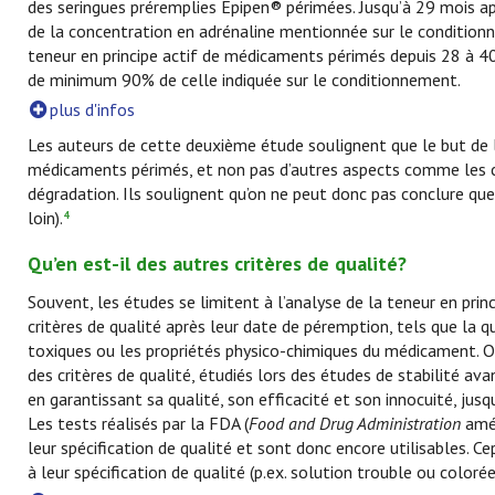
des seringues préremplies Epipen® périmées. Jusqu’à 29 mois a
de la concentration en adrénaline mentionnée sur le conditio
teneur en principe actif de médicaments périmés depuis 28 à 40
de minimum 90% de celle indiquée sur le conditionnement.
plus d'infos
Les auteurs de cette deuxième étude soulignent que le but de l
médicaments périmés, et non pas d’autres aspects comme les c
dégradation. Ils soulignent qu’on ne peut donc pas conclure qu
loin).
4
Qu’en est-il des autres critères de qualité?
Souvent, les études se limitent à l’analyse de la teneur en prin
critères de qualité après leur date de péremption, tels que la 
toxiques ou les propriétés physico-chimiques du médicament. Or,
des critères de qualité, étudiés lors des études de stabilité av
en garantissant sa qualité, son efficacité et son innocuité, jus
Les tests réalisés par la FDA (
Food and Drug Administration
amé
leur spécification de qualité et sont donc encore utilisables.
à leur spécification de qualité (p.ex. solution trouble ou colorée