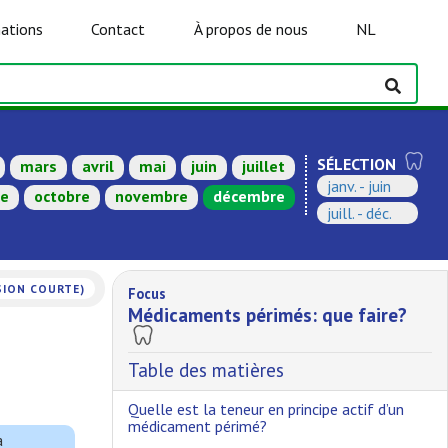
ations
Contact
À propos de nous
NL
SÉLECTION
mars
avril
mai
juin
juillet
janv. - juin
re
octobre
novembre
décembre
juill. - déc.
SION COURTE)
Focus
Médicaments périmés: que faire?
Table des matières
Quelle est la teneur en principe actif d’un
médicament périmé?
a