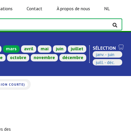
ations
Contact
À propos de nous
NL
SÉLECTION
mars
avril
mai
juin
juillet
janv. - juin
re
octobre
novembre
décembre
juill. - déc.
SION COURTE)
es des