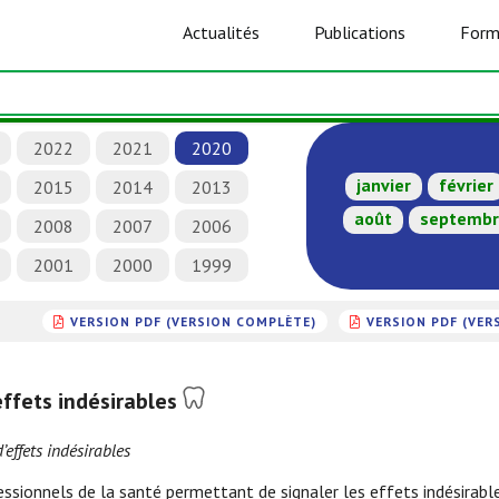
Actualités
Publications
Form
2022
2021
2020
janvier
février
2015
2014
2013
août
septemb
2008
2007
2006
2001
2000
1999
VERSION PDF (VERSION COMPLÈTE)
VERSION PDF (VER
ffets indésirables
’effets indésirables
ssionnels de la santé permettant de signaler les effets indésirabl