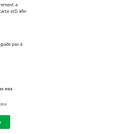
strement a
carte eID afin
 guide pas à
as nos
otre
s