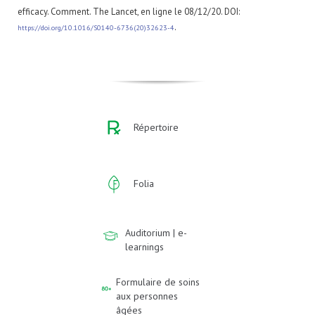
efficacy. Comment. The Lancet, en ligne le 08/12/20. DOI:
.
https://doi.org/10.1016/S0140-6736(20)32623-4
Répertoire
Folia
Auditorium | e-
learnings
Formulaire de soins
aux personnes
âgées