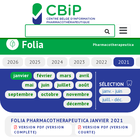
Afficher/m
la
Folia
barre
Pharmacotherapeutica
de
navigation
2026
2025
2024
2023
2022
2021
janvier
février
mars
avril
SÉLECTION
mai
juin
juillet
août
janv. - juin
septembre
octobre
novembre
juill. - déc.
décembre
FOLIA PHARMACOTHERAPEUTICA JANVIER 2021
VERSION PDF (VERSION
VERSION PDF (VERSION
COMPLÈTE)
COURTE)