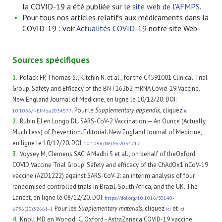
la COVID-19 a été publiée sur le
site web de l'AFMPS
.
Pour tous nos articles relatifs aux médicaments dans la
COVID-19 : voir
Actualités COVID-19
notre site Web.
Sources spécifiques
1.
Polack FP, Thomas SJ, Kitchin N. et al., for the C4591001 Clinical Trial
Group. Safety and Efficacy of the BNT162b2 mRNA Covid-19 Vaccine.
New England Journal of Medicine, en ligne le 10/12/20. DOI:
. Pour le
Supplementary appendix
, cliquez
10.1056/NEJMoa2034577
ici
2.
Rubin EJ en Longo DL. SARS-CoV-2 Vaccination — An Ounce (Actually,
Much Less) of Prevention. Editorial. New England Journal of Medicine,
en ligne le 10/12/20. DOI:
10.1056/NEJMe2034717
3.
Voysey M, Clemens SAC, A Madhi S et al., on behalf of theOxford
COVID Vaccine Trial Group. Safety and efficacy of the ChAdOx1 nCoV-19
vaccine (AZD1222) against SARS-CoV-2: an interim analysis of four
randomised controlled trials in Brazil, South Africa, and the UK. The
Lancet, en ligne le 08/12/20. DOI:
https://doi.org/10.1016/S0140-
Pour les
Supplementary materials
, cliquez
et
6736(20)32661-1
ici
ici
4.
Knoll MD en Wonodi C. Oxford–AstraZeneca COVID-19 vaccine