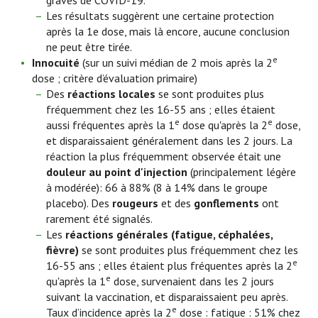
graves de COVID-19.
Les résultats suggèrent une certaine protection
après la 1e dose, mais là encore, aucune conclusion
ne peut être tirée.
e
Innocuité
(sur un suivi médian de 2 mois après la 2
dose ; critère d’évaluation primaire)
Des
réactions locales
se sont produites plus
fréquemment chez les 16-55 ans ; elles étaient
e
e
aussi fréquentes après la 1
dose qu'après la 2
dose,
et disparaissaient généralement dans les 2 jours. La
réaction la plus fréquemment observée était une
douleur au point d'injection
(principalement légère
à modérée): 66 à 88% (8 à 14% dans le groupe
placebo). Des
rougeurs
et des
gonflements
ont
rarement été signalés.
Les
réactions générales (fatigue, céphalées,
fièvre)
se sont produites plus fréquemment chez les
e
16-55 ans ; elles étaient plus fréquentes après la 2
e
qu'après la 1
dose, survenaient dans les 2 jours
suivant la vaccination, et disparaissaient peu après.
e
Taux d’incidence après la 2
dose : fatigue : 51% chez