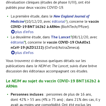
d’évaluation cliniques (études de phase II/III), ont été
publiés pour deux vaccins COVID-19.
La première étude, dans le
New England Journal of
Medicine
(10/12/20, avec
éditorial
), concerne le
vaccin
1
2
COVID-19 BNT162b2 à ARNm
(BioNTech/Pfizer).
plus d'infos
La deuxième étude, dans
The Lancet
(08/12/20, avec
3
éditorial
), concerne le
vaccin
COVID-19 ChAdOx1
4
nCoV-19 (AZD1222)
(Oxford/AstraZeneca).
plus d'infos
Vous trouverez ci-dessous quelques détails sur les
publications dans le
NEJM
et
The Lancet
, suivis d'une brève
discussion des éditoriaux accompagnant ces études.
Le
NEJM
au sujet du vaccin COVID-19 BNT162b2 à
ARNm
Personnes incluses
: personnes de plus de 16 ans,
dont 42% > 55 ans (4% ≥ 75 ans) ; dans 21% des cas, il y
avait au moins une comorbidité. Ont été exclus les