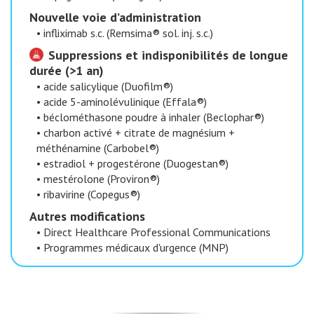
Nouvelle voie d’administration
•
infliximab s.c. (Remsima® sol. inj. s.c.)
Suppressions et indisponibilités de longue
durée (>1 an)
•
acide salicylique (Duofilm®)
•
acide 5-aminolévulinique (Effala®)
•
béclométhasone poudre à inhaler (Beclophar®)
•
charbon activé + citrate de magnésium +
méthénamine (Carbobel®)
•
estradiol + progestérone (Duogestan®)
•
mestérolone (Proviron®)
•
ribavirine (Copegus®)
Autres modifications
•
Direct Healthcare Professional Communications
•
Programmes médicaux d'urgence (MNP)