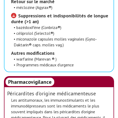
Retour sur le marché
•
méclozine (Agyrax®)
Suppressions et indisponibilités de longue
durée (>1 an)
•
bazédoxifène (Conbriza®)
•
céliprolol (Selectol®)
•
miconazole capsules molles vaginales (Gyno-
Daktarin® caps. molles vag.)
Autres modifications
•
warfarine (Marevan ® )
•
Programmes médicaux d’urgence
Pharmacovigilance
Péricardites d’origine médicamenteuse
Les antitumoraux, les immunostimulants et les
immunodépresseurs sont les médicaments le plus
souvent impliqués dans les péricardites d’origine
médicamenteuse. Pour la plupart des médicaments, il