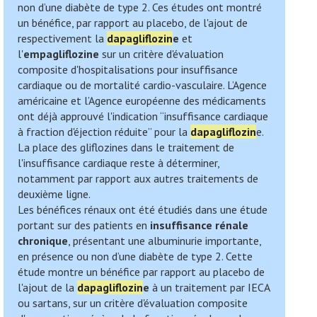
non d’une diabète de type 2. Ces études ont montré
un bénéfice, par rapport au placebo, de l'ajout de
respectivement la
dapagliflozin
e
et
l'
empagliflozine
sur un critère d'évaluation
composite d'hospitalisations pour insuffisance
cardiaque ou de mortalité cardio-vasculaire. L’Agence
américaine et l’Agence européenne des médicaments
ont déjà approuvé l'indication “insuffisance cardiaque
à fraction d'éjection réduite” pour la
dapagliflozin
e.
La place des gliflozines dans le traitement de
l'insuffisance cardiaque reste à déterminer,
notamment par rapport aux autres traitements de
deuxième ligne.
Les bénéfices rénaux ont été étudiés dans une étude
portant sur des patients en
insuffisance rénale
chronique
, présentant une albuminurie importante,
en présence ou non d’une diabète de type 2. Cette
étude montre un bénéfice par rapport au placebo de
l'ajout de la
dapagliflozin
e
à un traitement par IECA
ou sartans, sur un critère d'évaluation composite