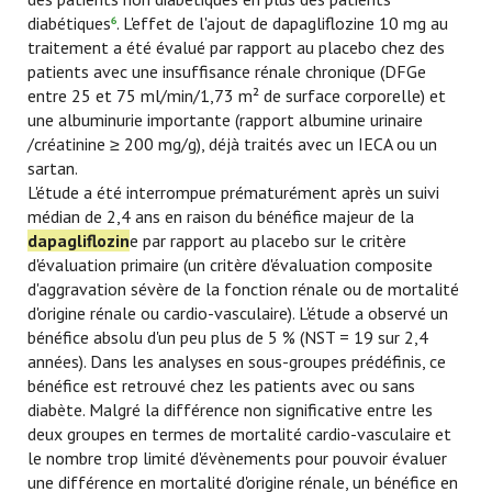
diabétiques
. L'effet de l'ajout de dapagliflozine 10 mg au
6
traitement a été évalué par rapport au placebo chez des
patients avec une insuffisance rénale chronique (DFGe
entre 25 et 75 ml/min/1,73 m² de surface corporelle) et
une albuminurie importante (rapport albumine urinaire
/créatinine ≥ 200 mg/g), déjà traités avec un IECA ou un
sartan.
L'étude a été interrompue prématurément après un suivi
médian de 2,4 ans en raison du bénéfice majeur de la
dapagliflozin
e par rapport au placebo sur le critère
d'évaluation primaire (un critère d'évaluation composite
d'aggravation sévère de la fonction rénale ou de mortalité
d'origine rénale ou cardio-vasculaire). L'étude a observé un
bénéfice absolu d'un peu plus de 5 % (NST = 19 sur 2,4
années). Dans les analyses en sous-groupes prédéfinis, ce
bénéfice est retrouvé chez les patients avec ou sans
diabète. Malgré la différence non significative entre les
deux groupes en termes de mortalité cardio-vasculaire et
le nombre trop limité d'évènements pour pouvoir évaluer
une différence en mortalité d'origine rénale, un bénéfice en