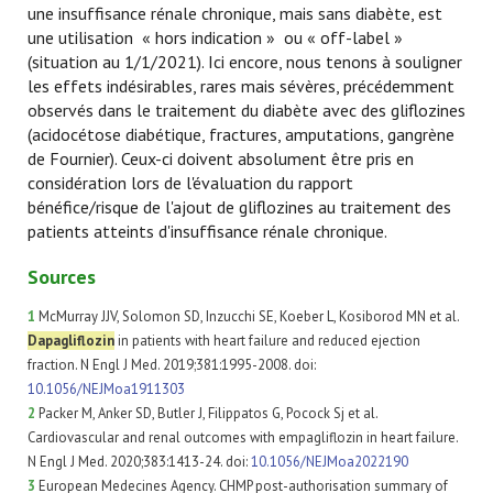
une insuffisance rénale chronique, mais sans diabète, est
une utilisation « hors indication » ou « off-label »
(situation au 1/1/2021). Ici encore, nous tenons à souligner
les effets indésirables, rares mais sévères, précédemment
observés dans le traitement du diabète avec des gliflozines
(acidocétose diabétique, fractures, amputations, gangrène
de Fournier). Ceux-ci doivent absolument être pris en
considération lors de l'évaluation du rapport
bénéfice/risque de l'ajout de gliflozines au traitement des
patients atteints d'insuffisance rénale chronique.
Sources
1
McMurray JJV, Solomon SD, Inzucchi SE, Koeber L, Kosiborod MN et al.
Dapagliflozin
in patients with heart failure and reduced ejection
fraction. N Engl J Med. 2019;381:1995-2008. doi:
10.1056/NEJMoa1911303
2
Packer M, Anker SD, Butler J, Filippatos G, Pocock Sj et al.
Cardiovascular and renal outcomes with empagliflozin in heart failure.
N Engl J Med. 2020;383:1413-24. doi:
10.1056/NEJMoa2022190
3
European Medecines Agency. CHMP post-authorisation summary of