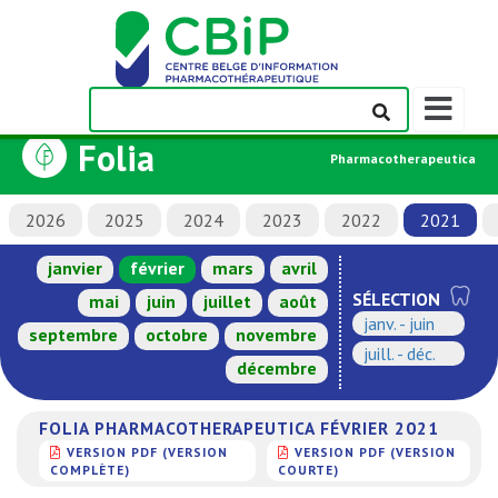
Afficher/m
la
Folia
barre
Pharmacotherapeutica
de
navigation
2026
2025
2024
2023
2022
2021
janvier
février
mars
avril
SÉLECTION
mai
juin
juillet
août
janv. - juin
septembre
octobre
novembre
juill. - déc.
décembre
FOLIA PHARMACOTHERAPEUTICA FÉVRIER 2021
VERSION PDF (VERSION
VERSION PDF (VERSION
COMPLÈTE)
COURTE)