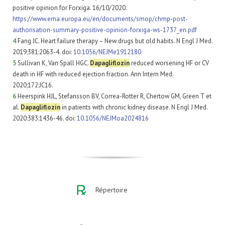
positive opinion for Forxiga. 16/10/2020.
https://www.ema.europa.eu/en/documents/smop/chmp-post-
authorisation-summary-positive-opinion-forxiga-ws-1737_en.pdf
4
Fang JC. Heart failure therapy – New drugs but old habits. N Engl J Med.
2019;381:2063-4. doi:
10.1056/NEJMe1912180
5
Sullivan K, Van Spall HGC.
Dapagliflozin
reduced worsening HF or CV
death in HF with reduced ejection fraction. Ann Intern Med.
2020;172:JC16.
6
Heerspink HJL, Stefansson BV, Correa-Rotter R, Chertow GM, Green T et
al.
Dapagliflozin
in patients with chronic kidney disease. N Engl J Med.
2020:383:1436-46. doi:
10.1056/NEJMoa2024816
Répertoire