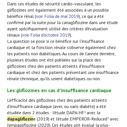
Dans ces études de sécurité cardio-vasculaire, les
gliflozines ont également été associées à un possible
bénéfice rénal (
voir Folia de mai 2019
), ce qui a été
confirmé par la suite pour la canagliflozine dans une étude
ayant spécifiquement utilisé des critères d'évaluation
rénaux (
voir Folia d'octobre 2019
).
La question se pose si ce bénéfice sur l'insuffisance
cardiaque et la fonction rénale s’observe également chez
les patients non diabétiques. Au cours de l’année dernière,
plusieurs études ont été publiées sur la place des
gliflozines chez des patients atteints d'insuffisance
cardiaque et chez des patients présentant une insuffisance
rénale chronique, qu’ils soient diabétiques ou non.
Les gliflozines en cas d'insuffisance cardiaque
L'efficacité des gliflozines chez des patients atteints
d'insuffisance cardiaque (avec ou sans diabète) a été
étudiée dans 2 études : l'étude DAPA-HF
avec la
1
dapagliflozin
e (2019) et l'étude EMPEROR-Reduced
avec
2
l'empagliflozine (2020). Ces études ont évalué la plus-