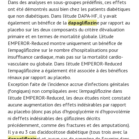
Dans des analyses en sous-groupes prédéfinis, ces effets
ont été démontrés aussi bien chez les patients diabétiques
que non diabétiques. Dans l'étude DAPA-HF, il y avait
également un bénéfice de la
dapagliflozin
e par rapport au
placebo sur les deux composants du critère d'évaluation
primaire et en termes de mortalité globale. L'étude
EMPEROR-Reduced montre uniquement un bénéfice de
l'empagliflozine sur le nombre d'hospitalisations pour
insuffisance cardiaque, mais pas sur la mortalité cardio-
vasculaire ou globale. Dans l'étude EMPEROR-Reduced
l’empagliflozine a également été associée à des bénéfices
rénaux par rapport au placebo.
Exception faite de l'incidence accrue d'infections génitales
(fongiques) non compliquées avec l'empagliflozine dans
l'étude EMPEROR-Reduced, les deux études n'ont constaté
aucune augmentation des effets indésirables par rapport
au placebo (donc pas plus d'hypoglycémie ni d’hypovolémie
ni d'effets indésirables des gliflozines décrits
précédemment, comme des fractures et des amputations).
Il y a eu 3 cas d'acidocétose diabétique (tous trois avec la
dapagliflozin
e) et aucun cas de gangrène de Fournier dans