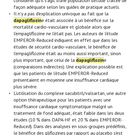
considérer qu'il s'agit d'une population d'étude traitée de
façon adéquate selon les guides de pratique actuels.
Il n'y a pas d'explication univoque au fait que la
dapagliflozin
e était associée à un bénéfice sur la
mortalité cardio-vasculaire et globale alors que
l'empagliflozine ne l’était pas. Les auteurs de l'étude
EMPEROR-Reduced indiquent en effet que dans les
études de sécurité cardio-vasculaire, le bénéfice de
l'empagliflozine était au moins aussi important, sinon
plus important, que celui de la
dapagliflozin
e
(comparaisons indirectes). Une explication possible est
que les patients de l'étude EMPEROR-Reduced
présentaient en moyenne une insuffisance cardiaque
plus sévère.
L'utilisation du complexe sacubitril/valsartan, une autre
option thérapeutique pour les patients avec une
insuffisance cardiaque symptomatique malgré un
traitement de fond adéquat, était faible dans les deux
études (10 % dans DAPA-HF et 20 % dans EMPEROR-
Reduced). Dans des analyses en sous-groupes prédéfinis,
le bénéfice des gliflozines par rapport au placebo s'est