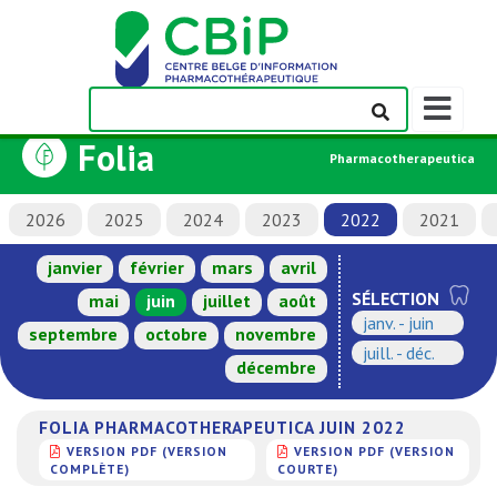
Afficher/m
la
Folia
barre
Pharmacotherapeutica
de
navigation
2026
2025
2024
2023
2022
2021
janvier
février
mars
avril
SÉLECTION
mai
juin
juillet
août
janv. - juin
septembre
octobre
novembre
juill. - déc.
décembre
FOLIA PHARMACOTHERAPEUTICA JUIN 2022
VERSION PDF (VERSION
VERSION PDF (VERSION
COMPLÈTE)
COURTE)