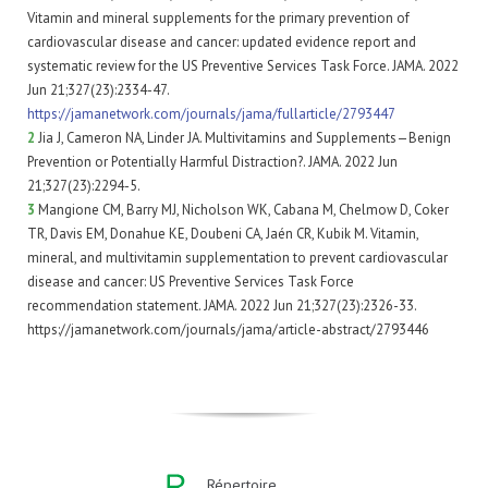
Vitamin and mineral supplements for the primary prevention of
cardiovascular disease and cancer: updated evidence report and
systematic review for the US Preventive Services Task Force. JAMA. 2022
Jun 21;327(23):2334-47.
https://jamanetwork.com/journals/jama/fullarticle/2793447
2
Jia J, Cameron NA, Linder JA. Multivitamins and Supplements—Benign
Prevention or Potentially Harmful Distraction?. JAMA. 2022 Jun
21;327(23):2294-5.
3
Mangione CM, Barry MJ, Nicholson WK, Cabana M, Chelmow D, Coker
TR, Davis EM, Donahue KE, Doubeni CA, Jaén CR, Kubik M. Vitamin,
mineral, and multivitamin supplementation to prevent cardiovascular
disease and cancer: US Preventive Services Task Force
recommendation statement. JAMA. 2022 Jun 21;327(23):2326-33.
https://jamanetwork.com/journals/jama/article-abstract/2793446
Répertoire