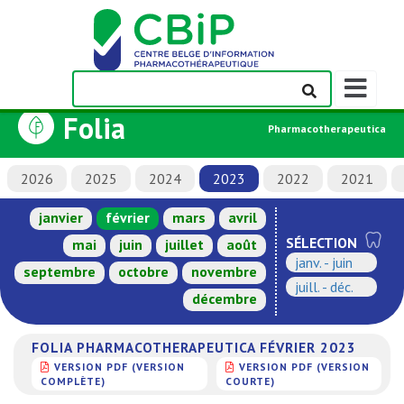
Afficher/m
la
Folia
barre
Pharmacotherapeutica
de
navigation
2026
2025
2024
2023
2022
2021
janvier
février
mars
avril
SÉLECTION
mai
juin
juillet
août
janv. - juin
septembre
octobre
novembre
juill. - déc.
décembre
FOLIA PHARMACOTHERAPEUTICA FÉVRIER 2023
VERSION PDF (VERSION
VERSION PDF (VERSION
COMPLÈTE)
COURTE)