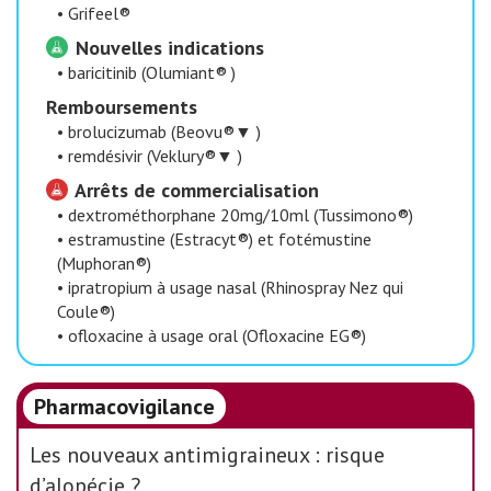
•
Grifeel®
Nouvelles indications
•
baricitinib (Olumiant® )
Remboursements
•
brolucizumab (Beovu®▼ )
•
remdésivir (Veklury®▼ )
Arrêts de commercialisation
•
dextrométhorphane 20mg/10ml (Tussimono®)
•
estramustine (Estracyt®) et fotémustine
(Muphoran®)
•
ipratropium à usage nasal (Rhinospray Nez qui
Coule®)
•
ofloxacine à usage oral (Ofloxacine EG®)
Pharmacovigilance
Les nouveaux antimigraineux : risque
d’alopécie ?