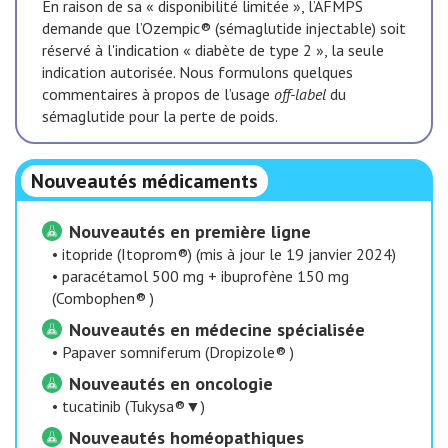
En raison de sa « disponibilité limitée », l’AFMPS
demande que l’Ozempic® (sémaglutide injectable) soit
réservé à l'indication « diabète de type 2 », la seule
indication autorisée. Nous formulons quelques
commentaires à propos de l’usage
off-label
du
sémaglutide pour la perte de poids.
Nouveautés médicaments
Nouveautés en première ligne
•
itopride (Itoprom®) (mis à jour le 19 janvier 2024)
•
paracétamol 500 mg + ibuprofène 150 mg
(Combophen® )
Nouveautés en médecine spécialisée
•
Papaver somniferum (Dropizole® )
Nouveautés en oncologie
•
tucatinib (Tukysa®▼)
Nouveautés homéopathiques