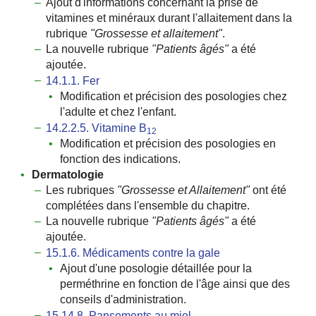
Ajout d'informations concernant la prise de
vitamines et minéraux durant l'allaitement dans la
rubrique
ʺGrossesse et allaitementʺ
.
La nouvelle rubrique
ʺPatients âgésʺ
a été
ajoutée.
14.1.1. Fer
Modification et précision des posologies chez
l'adulte et chez l'enfant.
14.2.2.5. Vitamine B
12
Modification et précision des posologies en
fonction des indications.
Dermatologie
Les rubriques
ʺGrossesse et Allaitementʺ
ont été
complétées dans l'ensemble du chapitre.
La nouvelle rubrique
ʺPatients âgésʺ
a été
ajoutée.
15.1.6. Médicaments contre la gale
Ajout d'une posologie détaillée pour la
perméthrine en fonction de l'âge ainsi que des
conseils d'administration.
15.14.8. Pansements au miel