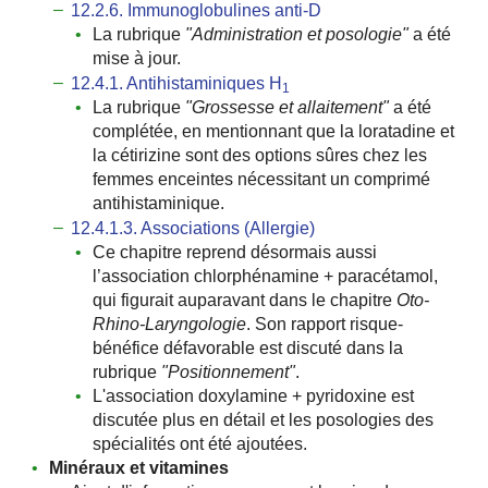
12.2.6. Immunoglobulines anti-D
La rubrique
ʺAdministration et posologieʺ
a été
mise à jour.
12.4.1. Antihistaminiques H
1
La rubrique
ʺGrossesse et allaitementʺ
a été
complétée, en mentionnant que la loratadine et
la cétirizine sont des options sûres chez les
femmes enceintes nécessitant un comprimé
antihistaminique.
12.4.1.3. Associations (Allergie)
Ce chapitre reprend désormais aussi
l’association chlorphénamine + paracétamol,
qui figurait auparavant dans le chapitre
Oto-
Rhino-Laryngologie
. Son rapport risque-
bénéfice défavorable est discuté dans la
rubrique
ʺPositionnementʺ
.
L'association doxylamine + pyridoxine est
discutée plus en détail et les posologies des
spécialités ont été ajoutées.
Minéraux et vitamines