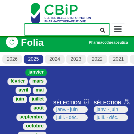
Afficher/
la
Folia
barre
Pharmacotherapeutica
de
navigation
2026
2025
2024
2023
2022
2021
janvier
février
mars
avril
mai
juin
juillet
SÉLECTION
SÉLECTION
août
janv. - juin
janv. - juin
septembre
juill. - déc.
juill. - déc.
octobre