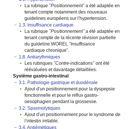
La rubrique
ʺPositionnementʺ
a été adaptée en
tenant compte notamment des nouveaux
guidelines européens sur l'hypertension.
1.3. Insuffisance cardiaque
La rubrique
ʺPositionnementʺ
a été adaptée en
tenant compte de la récente révision partielle
du guideline WOREL ʺInsuffisance
cardiaque chroniqueʺ.
1.8. Antiarythmiques
Les rubriques
ʺContre-indicationsʺ
ont été
réévaluées et davantage détaillées.
Système gastro-intestinal
3.1. Pathologie gastrique et duodénale
Ajout d'un positionnement pour la dyspepsie
fonctionnelle et pour le reflux gastro-
oesophagien pendant la grossesse.
3.2. Spasmolytiques
Ajout d'un positionnement pour le syndrome de
l'intestin irritable.
3.4. Antiémétiques