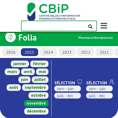
Afficher/m
la
Folia
barre
Pharmacotherapeutica
de
navigation
2026
2025
2024
2023
2022
2021
janvier
février
mars
avril
mai
juin
juillet
SÉLECTION
SÉLECTION
août
septembre
janv. - juin
janv. - juin
octobre
juill. - déc.
juill. - déc.
novembre
décembre