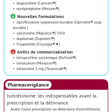
•
leuproréline (Camcevi®)
•
norépinéphrine (Mivuxin®)
Nouvelles formulations
•
ciprofloxacine suspension buvable (Ciproxine® susp.
buvable )
•
calcitonine (Miacalcic®) 50UI
•
dupilumab (Dupixent®)
•
fruquintinib (Fruzaqla®▼)
Arrêts de commercialisation
•
kétoprofène systémique (Rofenid®)
•
mivacurium (Mivacron®)
•
térazosine 2 mg (Terazosab®)
Pharmacovigilance
Isotrétinoïne: les indispensables avant la
prescription et la délivrance
Avant toute prescription ou délivrance d’isotrétinoïne,