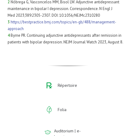
2
Nóbrega G, Vasconcelos MM, Bisol LW. Adjunctive antidepressant
maintenance in bipolar I depression. Correspondence. N Engl J
Med 2023;389:2305-2307. DOI: 10.1056/NEJMc2310280
3
https://bestpractice.bmj.com/topics/en-gb/488/management-
approach
4
Byrne PR. Continuing adjunctive antidepressants after remission in
patients with bipolar depression. NEJM Journal Watch 2023, August 8.
Répertoire
Folia
Auditorium | e-