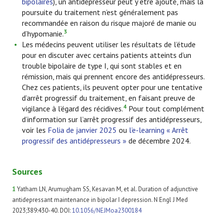
bipolaires
), un antidépresseur peut y être ajouté, mais la
poursuite du traitement n’est généralement pas
recommandée en raison du risque majoré de manie ou
3
d’hypomanie.
Les médecins peuvent utiliser les résultats de l’étude
pour en discuter avec certains patients atteints d’un
trouble bipolaire de type I, qui sont stables et en
rémission, mais qui prennent encore des antidépresseurs.
Chez ces patients, ils peuvent opter pour une tentative
d’arrêt progressif du traitement, en faisant preuve de
4
vigilance à l’égard des récidives.
Pour tout complément
d’information sur l’arrêt progressif des antidépresseurs,
voir les
Folia de janvier 2025
ou
l’e-learning « Arrêt
progressif des antidépresseurs »
de décembre 2024.
Sources
1
Yatham LN, Arumugham SS, Kesavan M, et al. Duration of adjunctive
antidepressant maintenance in bipolar I depression. N Engl J Med
2023;389:430-40. DOI:
10.1056/NEJMoa2300184