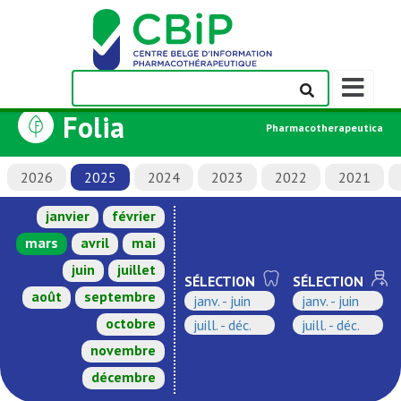
Afficher/m
la
Folia
barre
Pharmacotherapeutica
de
navigation
2026
2025
2024
2023
2022
2021
janvier
février
mars
avril
mai
juin
juillet
SÉLECTION
SÉLECTION
août
septembre
janv. - juin
janv. - juin
octobre
juill. - déc.
juill. - déc.
novembre
décembre