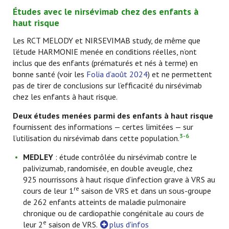
Études avec le nirsévimab chez des enfants à
haut risque
Les RCT MELODY et NIRSEVIMAB study, de même que
l’étude HARMONIE menée en conditions réelles, n’ont
inclus que des enfants (prématurés et nés à terme) en
bonne santé (voir les
Folia d’août 2024
) et ne permettent
pas de tirer de conclusions sur l’efficacité du nirsévimab
chez les enfants à haut risque.
Deux études menées parmi des enfants à haut risque
fournissent des informations — certes limitées — sur
3-6
l’utilisation du nirsévimab dans cette population.
MEDLEY
: étude contrôlée du nirsévimab contre le
palivizumab, randomisée, en double aveugle, chez
925 nourrissons à haut risque d’infection grave à VRS au
re
cours de leur 1
saison de VRS et dans un sous-groupe
de 262 enfants atteints de maladie pulmonaire
chronique ou de cardiopathie congénitale au cours de
e
leur 2
saison de VRS.
plus d'infos