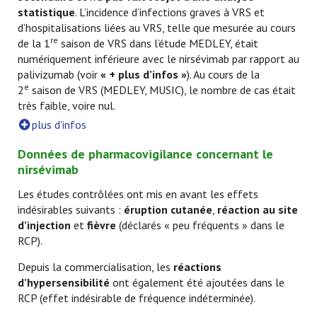
statistique
. L’incidence d’infections graves à VRS et
d’hospitalisations liées au VRS, telle que mesurée au cours
re
de la 1
saison de VRS dans l’étude MEDLEY, était
numériquement inférieure avec le nirsévimab par rapport au
palivizumab (voir
« + plus d’infos »
). Au cours de la
e
2
saison de VRS (MEDLEY, MUSIC), le nombre de cas était
très faible, voire nul.
plus d'infos
Données de pharmacovigilance concernant le
nirsévimab
Les études contrôlées ont mis en avant les effets
indésirables suivants :
éruption cutanée
,
réaction au site
d’injection
et
fièvre
(déclarés « peu fréquents » dans le
RCP).
Depuis la commercialisation, les
réactions
d’hypersensibilité
ont également été ajoutées dans le
RCP (effet indésirable de fréquence indéterminée).