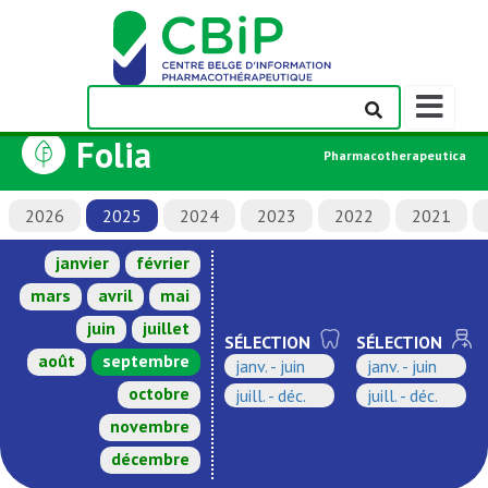
Afficher/m
la
Folia
barre
Pharmacotherapeutica
de
navigation
2026
2025
2024
2023
2022
2021
janvier
février
mars
avril
mai
juin
juillet
SÉLECTION
SÉLECTION
août
septembre
janv. - juin
janv. - juin
octobre
juill. - déc.
juill. - déc.
novembre
décembre