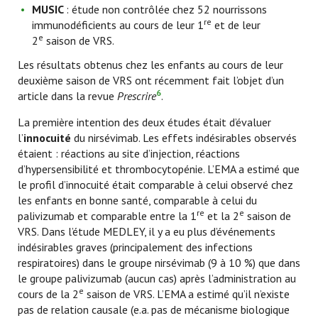
MUSIC
: étude non contrôlée chez 52 nourrissons
re
immunodéficients au cours de leur 1
et de leur
e
2
saison de VRS.
Les résultats obtenus chez les enfants au cours de leur
deuxième saison de VRS ont récemment fait l’objet d’un
6
article dans la revue
Prescrire
.
La première intention des deux études était d’évaluer
l’
innocuité
du nirsévimab. Les effets indésirables observés
étaient : réactions au site d’injection, réactions
d’hypersensibilité et thrombocytopénie. L’EMA a estimé que
le profil d’innocuité était comparable à celui observé chez
les enfants en bonne santé, comparable à celui du
re
e
palivizumab et comparable entre la 1
et la 2
saison de
VRS. Dans l’étude MEDLEY, il y a eu plus d’événements
indésirables graves (principalement des infections
respiratoires) dans le groupe nirsévimab (9 à 10 %) que dans
le groupe palivizumab (aucun cas) après l’administration au
e
cours de la 2
saison de VRS. L’EMA a estimé qu’il n’existe
pas de relation causale (e.a. pas de mécanisme biologique