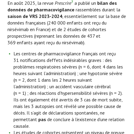
7
En août 2025, la revue
Prescrire
a publié un
bilan des
données de pharmacovigilance
rassemblées durant la
saison de VRS
2023-2024
, essentiellement sur la base de
données françaises (240 000 enfants ont reçu du
nirsévimab en France) et de 2 études de cohortes
prospectives (reprenant les données de 437 et
369 enfants ayant reçu du nirsévimab).
Les centres de pharmacovigilance français ont reçu
31 notifications d’effets indésirables graves : des
problèmes respiratoires sévères (n = 6, dont 4 dans les
heures suivant l’administration) ; une hypotonie sévère
(n = 2, dont 1 dans les 2 heures suivant
l’administration) ; un accident vasculaire cérébral
(n = 1) ; des réactions d’hypersensibilité sévères (n = 2).
Ils ont également été avertis de 3 cas de mort subite,
mais les 3 autopsies ont révélé une possible cause de
décès. Il s’agit de déclarations spontanées, ne
permettant
pas
de conclure à l’existence d’une relation
causale.
Les études de cohortes présentent un niveau de preuve