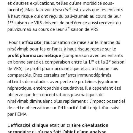
et d’autres explications, telles qu’une morbidité sous-
6
jacente). Mais la revue
Prescrire
est d’avis que les enfants
à haut risque qui ont reçu du palivizumab au cours de leur
re
1
saison de VRS doivent de préférence aussi recevoir du
e
palivizumab au cours de leur 2
saison de VRS.
Pour l’
efficacité
, l’autorisation de mise sur le marché du
nirsévimab pour les enfants à haut risque repose sur le
profil pharmacocinétique
(comparaison avec les enfants
re
e
en bonne santé et comparaison entre la 1
et la 2
saison
de VRS). Le profil pharmacocinétique était à chaque fois
comparable. Chez certains enfants immunodéprimés
atteints de maladies avec perte de protéines (syndrome
néphrotique, entéropathie exsudative), il a cependant été
observé que les concentrations plasmatiques de
nirsévimab diminuaient plus rapidement ; l’impact potentiel
de cette observation sur l’efficacité fait l’objet d’un suivi
par l’EMA.
L’
efficacité clinique
était un
critère d’évaluation
secondaire
et n’a
pas fait l’objet d’une analyse