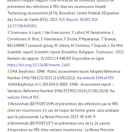
Beutels Philippe. Rapport coût-efficacité de nouvelles options de
prévention des infections à VRS chez les nourrissons. Health
Technology Assessment (HTA). Bruxelles. Centre Fédéral d’Expertise
des Soins de Santé (KCE). 2025.
KCE Reports 402BS
.
DOI:
10.57598/R402BS
.
2
Sciensano: A. Lajot, I. Van Evercooren, Y. Lafort, M. Vandromme, L.
Cornelissen, K. Blot, S. Hanoteaux, Y. Dockx, P. Mpakaniye, T. Braeye,
BELSARINET research group, M. Urbina, M. Fonnesu, Y. Dupont, L. De Mot.
Scientific report. Scientific report. Bruxelles, Belgique : Sciensano ; 2025.
Numéro de rapport : D/2025.14.440/89. Disponible en ligne :
https://doi.org/10.25608/mwzm-2a60
3
EMA. Beyfortus : EPAR - Public assessment report Adopted Reference
Number: EMA/786523/2022 (15/09/2022). Via
website EMA
of
PDF
.
4
EMA Beyfortus-H-C-005304-II-0005 : EPAR - Assessment report –
Variation. Reference Number: EMA/355992/2024 (27/06/2024). Via
website EMA
of
PDF
.
5
Nirsévimab (BEYFORTUS®) et prévention des infections par le VRS
chez les nourrissons. En cas de risque de forme grave : plus pratique
que le palivizumab. La Revue Prescrire 2023 ;43 :645-9
6
Nirsévimab (BEYFORTUS°) en prévention lors de la 2e saison
d'exposition au VRS chez certains nourrissons. La Revue Prescrire