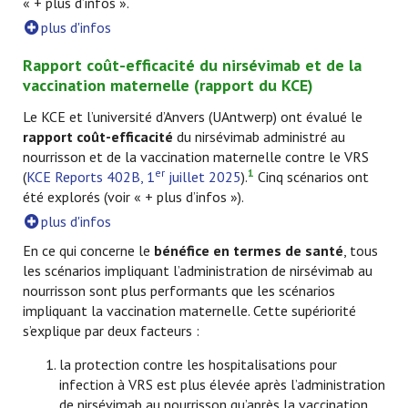
« + plus d’infos ».
plus d'infos
Rapport coût-efficacité du nirsévimab et de la
vaccination maternelle (rapport du KCE)
Le KCE et l’université d’Anvers (UAntwerp) ont évalué le
rapport coût-efficacité
du nirsévimab administré au
nourrisson et de la vaccination maternelle contre le VRS
er
1
(
KCE Reports 402B, 1
juillet 2025
).
Cinq scénarios ont
été explorés (voir « + plus d’infos »).
plus d'infos
En ce qui concerne le
bénéfice en termes de santé
, tous
les scénarios impliquant l’administration de nirsévimab au
nourrisson sont plus performants que les scénarios
impliquant la vaccination maternelle. Cette supériorité
s’explique par deux facteurs :
la protection contre les hospitalisations pour
infection à VRS est plus élevée après l’administration
de nirsévimab au nourrisson qu’après la vaccination