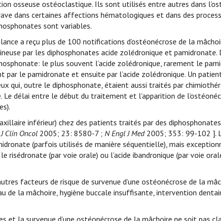
ion osseuse ostéoclastique. Ils sont utilisés entre autres dans l’o
rave dans certaines affections hématologiques et dans des proces
phosphonates sont variables.
ance a reçu plus de 100 notifications d’ostéonécrose de la mâchoir
aveineuse par les diphosphonates acide zolédronique et pamidronate.
diphosphonate: le plus souvent l’acide zolédronique, rarement le pam
nt par le pamidronate et ensuite par l’acide zolédronique. Un patient
x qui, outre le diphosphonate, étaient aussi traités par chimiothér
 Le délai entre le début du traitement et l’apparition de l’ostéonéc
es).
illaire inférieur) chez des patients traités par des diphosphonates
.
J Clin Oncol
2005; 23: 8580-7 ;
N Engl J Med
2005; 353: 99-102 ]. L
midronate (parfois utilisés de manière séquentielle), mais exceptio
, le risédronate (par voie orale) ou l’acide ibandronique (par voie ora
 d’autres facteurs de risque de survenue d’une ostéonécrose de la mâ
u de la mâchoire, hygiène buccale insuffisante, intervention dentaire
ates et la survenue d’une ostéonécrose de la mâchoire ne soit pas c