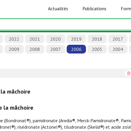
Actualités
Publications
Form
2022
2021
2020
2019
2018
2017
2009
2008
2007
2006
2005
2004
 la mâchoire
e la mâchoire
ue (Bondronat®), pamidronate (Aredia®, Merck-Pamidronate®, Pami
onel®), risédronate (Actonel®), tiludronate (Skelid®) et acide zol