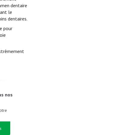
xamen dentaire
dant le
ins dentaires.
te pour
oie
 extrêmement
as nos
otre
s