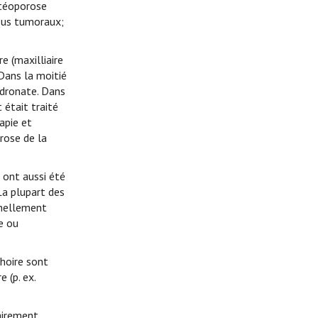
stéoporose
sus tumoraux;
e (maxilliaire
 Dans la moitié
idronate. Dans
 était traité
apie et
rose de la
 ont aussi été
a plupart des
nnellement
le ou
choire sont
 (p. ex.
lairement