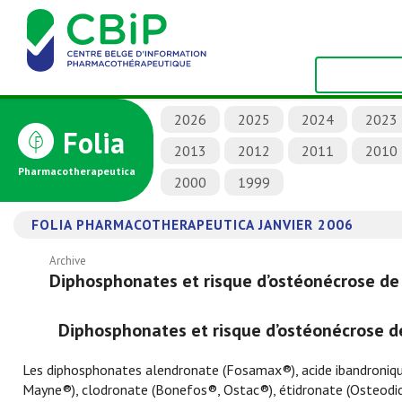
2026
2025
2024
2023
Folia
2013
2012
2011
2010
Pharmacotherapeutica
2000
1999
FOLIA PHARMACOTHERAPEUTICA JANVIER 2006
Archive
Diphosphonates et risque d’ostéonécrose de
Diphosphonates et risque d’ostéonécrose d
Les diphosphonates alendronate (Fosamax®), acide ibandroniq
Mayne®), clodronate (Bonefos®, Ostac®), étidronate (Osteodidr