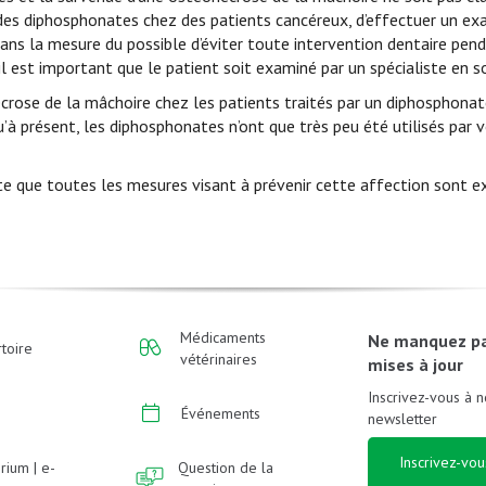
 des diphosphonates chez des patients cancéreux, d’effectuer un e
 dans la mesure du possible d’éviter toute intervention dentaire pen
l est important que le patient soit examiné par un spécialiste en so
écrose de la mâchoire chez les patients traités par un diphosphona
’à présent, les diphosphonates n’ont que très peu été utilisés par v
sorte que toutes les mesures visant à prévenir cette affection sont
Médicaments
Ne manquez p
toire
vétérinaires
mises à jour
Inscrivez-vous à n
Événements
newsletter
Inscrivez-vou
rium | e-
Question de la