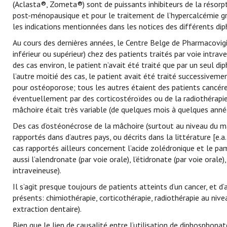
(Aclasta®, Zometa®) sont de puissants inhibiteurs de la résorpt
post-ménopausique et pour le traitement de l’hypercalcémie g
les indications mentionnées dans les notices des différents di
Au cours des dernières années, le Centre Belge de Pharmacovigil
inférieur ou supérieur) chez des patients traités par voie intr
des cas environ, le patient n’avait été traité que par un seul 
l’autre moitié des cas, le patient avait été traité successiveme
pour ostéoporose; tous les autres étaient des patients cancéreu
éventuellement par des corticostéroïdes ou de la radiothérapie.
mâchoire était très variable (de quelques mois à quelques anné
Des cas d’ostéonécrose de la mâchoire (surtout au niveau du max
rapportés dans d’autres pays, ou décrits dans la littérature [e.a
cas rapportés ailleurs concernent l’acide zolédronique et le pa
aussi l’alendronate (par voie orale), l’étidronate (par voie orale)
intraveineuse).
Il s’agit presque toujours de patients atteints d’un cancer, et
présents: chimiothérapie, corticothérapie, radiothérapie au nivea
extraction dentaire).
Bien que le lien de causalité entre l’utilisation de diphosphon