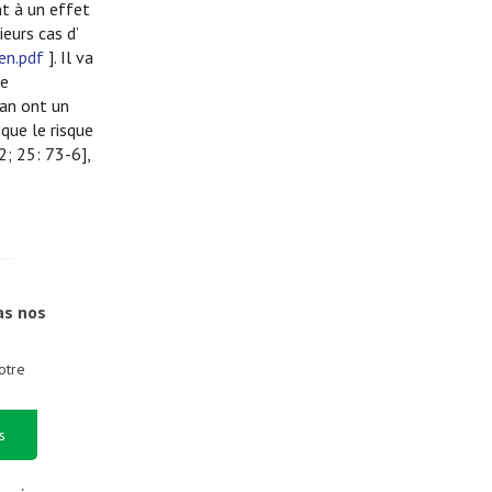
nt à un effet
eurs cas d’
en.pdf
]. Il va
re
tan ont un
que le risque
; 25: 73-6],
as nos
otre
s