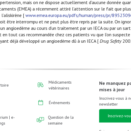
’hypertension, mais on ne dispose actuellement d’aucune donnée qua
caments (EMEA) a récemment attiré l’attention sur le fait que plusi
l’aliskirène [
www.emea.europa.eu/pdfs/human/press/pr/8952309
oit être interrompu et ne peut plus être repris par la suite. On igno
un angioedème au cours d’un traitement par un IECA ou par un sar
est en tout cas recommandée chez ces patients vu que l’on suspecte 
 ayant déjà développé un angioedème dû à un IECA [
Drug Safety
2002
Médicaments
Ne manquez p
toire
vétérinaires
mises à jour
Inscrivez-vous à n
Événements
newsletter
Inscrivez-vou
rium | e-
Question de la
ings
semaine