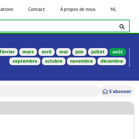
ations
Contact
À propos de nous
NL
février
mars
avril
mai
juin
juillet
août
septembre
octobre
novembre
décembre
S'abonner