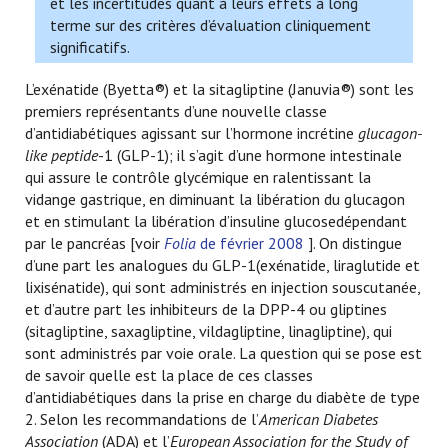
et les incertitudes quant à leurs effets à long
terme sur des critères d’évaluation cliniquement
significatifs.
L’exénatide (Byetta®) et la sitagliptine (Januvia®) sont les
premiers représentants d’une nouvelle classe
d’antidiabétiques agissant sur l’hormone incrétine
glucagon-
like peptide
-1 (GLP-1); il s’agit d’une hormone intestinale
qui assure le contrôle glycémique en ralentissant la
vidange gastrique, en diminuant la libération du glucagon
et en stimulant la libération d’insuline glucosedépendant
par le pancréas [voir
Folia
de février 2008
]. On distingue
d’une part les analogues du GLP-1(exénatide, liraglutide et
lixisénatide), qui sont administrés en injection souscutanée,
et d’autre part les inhibiteurs de la DPP-4 ou gliptines
(sitagliptine, saxagliptine, vildagliptine, linagliptine), qui
sont administrés par voie orale. La question qui se pose est
de savoir quelle est la place de ces classes
d’antidiabétiques dans la prise en charge du diabète de type
2. Selon les recommandations de l’
American Diabetes
Association
(ADA) et l’
European Association for the Study of