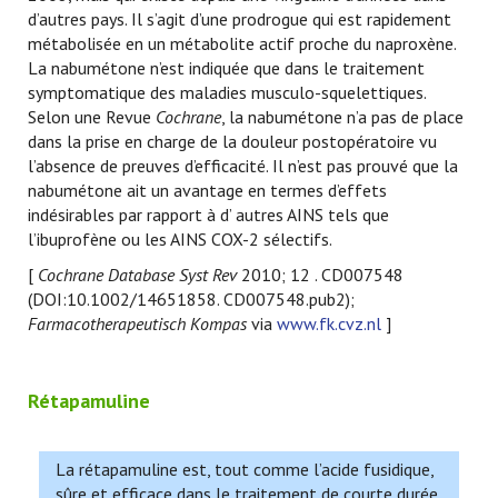
d’autres pays. Il s’agit d’une prodrogue qui est rapidement
métabolisée en un métabolite actif proche du naproxène.
La nabumétone n’est indiquée que dans le traitement
symptomatique des maladies musculo-squelettiques.
Selon une Revue
Cochrane
, la nabumétone n’a pas de place
dans la prise en charge de la douleur postopératoire vu
l’absence de preuves d’efficacité. Il n’est pas prouvé que la
nabumétone ait un avantage en termes d’effets
indésirables par rapport à d’ autres AINS tels que
l’ibuprofène ou les AINS COX-2 sélectifs.
[
Cochrane Database Syst Rev
2010; 12 . CD007548
(DOI:10.1002/14651858. CD007548.pub2);
Farmacotherapeutisch Kompas
via
www.fk.cvz.nl
]
Rétapamuline
La rétapamuline est, tout comme l’acide fusidique,
sûre et efficace dans le traitement de courte durée