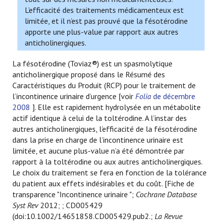
L’efficacité des traitements médicamenteux est
limitée, et il n’est pas prouvé que la fésotérodine
apporte une plus-value par rapport aux autres
anticholinergiques.
La fésotérodine (Toviaz®) est un spasmolytique
anticholinergique proposé dans le Résumé des
Caractéristiques du Produit (RCP) pour le traitement de
l’incontinence urinaire d’urgence [voir
Folia
de décembre
2008
]. Elle est rapidement hydrolysée en un métabolite
actif identique à celui de la toltérodine. A l’instar des
autres anticholinergiques, l’efficacité de la fésotérodine
dans la prise en charge de l’incontinence urinaire est
limitée, et aucune plus-value n’a été démontrée par
rapport à la toltérodine ou aux autres anticholinergiques.
Le choix du traitement se fera en fonction de la tolérance
du patient aux effets indésirables et du coût. [Fiche de
transparence "Incontinence urinaire ";
Cochrane Database
Syst Rev
2012; ; CD005429
(doi:10.1002/14651858.CD005429.pub2.;
La Revue