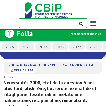
Afficher/m
la
Folia
barre
Pharmacotherapeutica
de
navigation
2026
2025
2024
2023
2022
2021
FOLIA PHARMACOTHERAPEUTICA JANVIER 2014
VERSION PDF
Archive
Nouveautés 2008, état de la question 5 ans
plus tard: aliskirène, busserole, exénatide et
sitagliptine, fésotérodine, mélatonine,
nabumétone, rétapamuline, rimonabant,