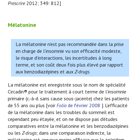
Prescrire
2012; 349: 812]
Mélatonine
La mélatonine n’est pas recommandée dans la prise
en charge de l’insomnie vu son efficacité modeste,
le risque d’interactions, les incertitudes à long
terme, et son coût deux fois plus élevé par rapport
aux benzodiazépines et aux
Z-drugs
.
La mélatonine est enregistrée sous le nom de spécialité
Circadin® pour le traitement à court terme de l’insomnie
primaire (c.-à-d. sans cause sous-jacente) chez les patients
de 55 ans ou plus [voir
Folia
de février 2008
]. L’efficacité
de la mélatonine dans les troubles du sommeil est
cependant peu étayée, et on ne dispose pas d’études
comparatives entre la mélatonine et les benzodiazépines
ou les
Z-drugs
; dans une comparaison indirecte, la
mélatonine est apparue moins efficace que le zolpidem.