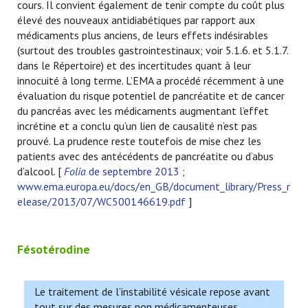
cours. Il convient également de tenir compte du coût plus
élevé des nouveaux antidiabétiques par rapport aux
médicaments plus anciens, de leurs effets indésirables
(surtout des troubles gastrointestinaux; voir 5.1.6. et 5.1.7.
dans le Répertoire) et des incertitudes quant à leur
innocuité à long terme. L’EMA a procédé récemment à une
évaluation du risque potentiel de pancréatite et de cancer
du pancréas avec les médicaments augmentant l’effet
incrétine et a conclu qu’un lien de causalité n’est pas
prouvé. La prudence reste toutefois de mise chez les
patients avec des antécédents de pancréatite ou d’abus
d’alcool. [
Folia
de septembre 2013
;
www.ema.europa.eu/docs/en_GB/document_library/Press_r
elease/2013/07/WC500146619.pdf
]
Fésotérodine
Le traitement de l’instabilité vésicale repose avant
tout sur des mesures non médicamenteuses.