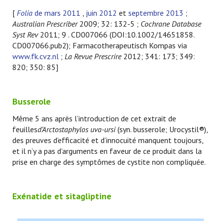
[
Folia
de mars 2011
,
juin 2012
et
septembre 2013
;
Australian Prescriber
2009; 32: 132-5 ;
Cochrane Database
Syst Rev
2011; 9 . CD007066 (DOI:10.1002/14651858.
CD007066.pub2); Farmacotherapeutisch Kompas via
www.fk.cvz.nl
;
La Revue Prescrire
2012; 341: 173; 349:
820; 350: 85]
Busserole
Même 5 ans après l’introduction de cet extrait de
feuilles
d’Arctostaphylos uva-ursi
(syn. busserole; Urocystil®),
des preuves d’efficacité et d’innocuité manquent toujours,
et il n’y a pas d’arguments en faveur de ce produit dans la
prise en charge des symptômes de cystite non compliquée.
Exénatide et sitagliptine