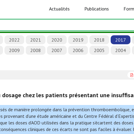
Actualités
Publications
Form
2022
2021
2020
2019
2018
2017
2009
2008
2007
2006
2005
2004
u dosage chez les patients présentant une insuffis
isés de manière prolongée dans la prévention thromboembolique, e
nées provenant d’une étude américaine et du Centre Fédéral d’Experti
 que les doses d’AOD utilisées dans la pratique s’écartent des doses
nséquences cliniques de ces écarts ne sont pas faciles à évaluer. 