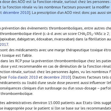
la dose des AOD est la fonction rénale, surtout chez les personnes 
nt la fonction rénale vu les nombreux facteurs pouvant la modifier 
et
décembre 2010
]. La prescription d’un AOD n’est donc pas aussi s
n prévention des évènements thromboemboliques, entre autres che
ue thromboembolique élevé (c.-à-d. avec un score CHA
DS
-VASc ≥ 2;
2
2
apixaban, dabigatran, édoxaban, rivaroxaban) dans la fibrillation au
 2017
.
 sont des médicaments avec une marge thérapeutique toxique étroi
e toxique est faible.
 dans les RCP pour la prévention thromboembolique chez les patie
 la dose y est recommandée en cas de diminution de la fonction rénale
 fonction rénale, surtout chez les personnes âgées, vu les nombreux 
[voir
Folia d'août 2010
et
decembre 2010
]. D’autres facteurs tels 
 médicaments ou l’oubli d’une seule dose peuvent aussi influencer l’e
s conséquences cliniques d’un surdosage ou d’un sous-dosage – parfoi
nt thromboembolique.
es administratives d’environ 15.000 patients aux Etats-Unis suggèr
e inappropriée pour le patient si l'on se base sur les recommandati