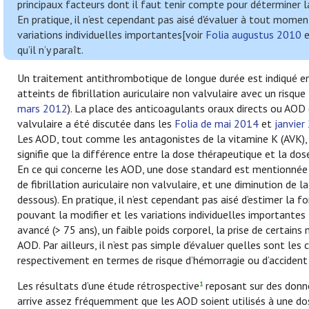
principaux facteurs dont il faut tenir compte pour déterminer 
En pratique, il n’est cependant pas aisé d'évaluer à tout mome
variations individuelles importantes[voir
Folia augustus 2010
qu’il n’y paraît.
Un traitement antithrombotique de longue durée est indiqué e
atteints de fibrillation auriculaire non valvulaire avec un risq
mars 2012
). La place des anticoagulants oraux directs ou AOD (
valvulaire a été discutée dans les
Folia de mai 2014
et
janvier
Les AOD, tout comme les antagonistes de la vitamine K (AVK),
signifie que la différence entre la dose thérapeutique et la dos
En ce qui concerne les AOD, une dose standard est mentionnée
de fibrillation auriculaire non valvulaire, et une diminution de
dessous). En pratique, il n’est cependant pas aisé d’estimer la
pouvant la modifier et les variations individuelles importantes 
avancé (> 75 ans), un faible poids corporel, la prise de certains
AOD. Par ailleurs, il n’est pas simple d’évaluer quelles sont le
respectivement en termes de risque d’hémorragie ou d’accide
Les résultats d’une étude rétrospective
reposant sur des donné
1
arrive assez fréquemment que les AOD soient utilisés à une dos