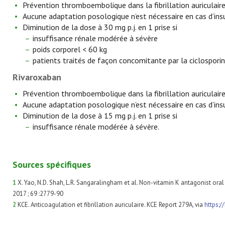
Prévention thromboembolique dans la fibrillation auriculaire :
Aucune adaptation posologique n’est nécessaire en cas d’insu
Diminution de la dose à 30 mg p.j. en 1 prise si
insuffisance rénale modérée à sévère
poids corporel < 60 kg
patients traités de façon concomitante par la ciclosporine
Rivaroxaban
Prévention thromboembolique dans la fibrillation auriculaire :
Aucune adaptation posologique n’est nécessaire en cas d’insu
Diminution de la dose à 15 mg p.j. en 1 prise si
insuffisance rénale modérée à sévère.
Sources spécifiques
1
X. Yao, N.D. Shah, L.R. Sangaralingham et al. Non-vitamin K antagonist oral a
2017 ; 69 :2779-90
2
KCE. Anticoagulation et fibrillation auriculaire. KCE Report 279A, via
https:/