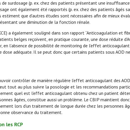
s de surdosage (p. ex. chez des patients présentant une insuffisance
sage ont également été rapportés (p. ex. chez des patients âgés s
rs estiment que d’autres études sont nécessaires afin de mieux éval
présentant une diminution de la fonction rénale.
KCE) a également souligné dans son rapport “Anticoagulation et fibr
ients belges reçoivent, en pratique courante, une dose réduite d’AO
car, en l’absence de possibilité de monitoring de l’effet anticoagulan
 une dose adéquate. Il se peut donc que certains patients sous AOD n
ouvoir contrôler de manière régulière l’effet anticoagulant des AOD
eut tout au plus suivre la posologie et les recommandations partic
actement quel est l’effet anticoagulant obtenu chez un patient déte
personnes âgées, constitue aussi un problème. Le CBIP maintient donc
ainement lors d’un traitement de longue durée chez les personnes âg
e bonne observance du traitement.
on les RCP