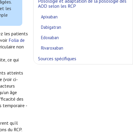
Posologie et adaptation de la posologie des
âgées.
AOD selon les RCP
et les
imple
Apixaban
Dabigatran
z les patients
Edoxaban
 voir
Folia de
riculaire non
Rivaroxaban
Sources spécifiques
te, ce qui
nts atteints
 (voir ci-
facteurs
qu’un âge
fficacité des
s temporaire -
ent qu’il
ons du RCP.