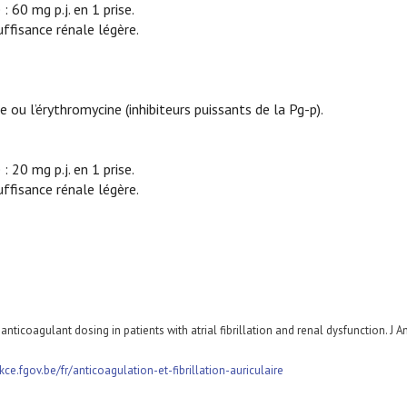
 60 mg p.j. en 1 prise.
ffisance rénale légère.
 ou l’érythromycine (inhibiteurs puissants de la Pg-p).
 20 mg p.j. en 1 prise.
ffisance rénale légère.
nticoagulant dosing in patients with atrial fibrillation and renal dysfunction. J A
/kce.fgov.be/fr/anticoagulation-et-fibrillation-auriculaire