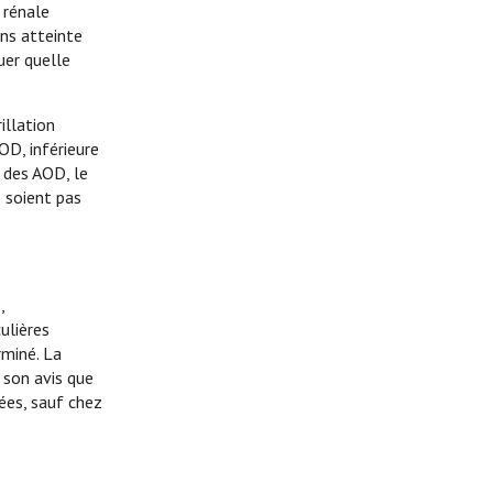
 rénale
ans atteinte
uer quelle
illation
D, inférieure
t des AOD, le
e soient pas
,
ulières
rminé. La
 son avis que
ées, sauf chez