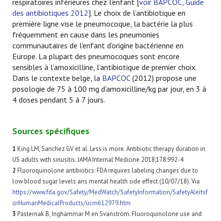
respiratoires inférieures chez l’enfant [
voir BAPCOC, Guide
des antibiotiques 2012
]. Le choix de l’antibiotique en
première ligne vise le pneumocoque, la bactérie la plus
fréquemment en cause dans les pneumonies
communautaires de l’enfant d’origine bactérienne en
Europe. La plupart des pneumocoques sont encore
sensibles à l’amoxicilline, l’antibiotique de premier choix.
Dans le contexte belge, la
BAPCOC
(2012) propose une
posologie de 75 à 100 mg d’amoxicilline/kg par jour, en 3 à
4 doses pendant 5 à 7 jours.
Sources spécifiques
1
King LM, Sanchez GV et al. Less is more. Antibiotic therapy duration in
US adults with sinusitis. JAMA Internal Medicine 2018;178:992-4
2
Fluoroquinolone antibiotics: FDA requires labeling changes due to
low blood sugar levels ans mental health side effect (10/07/18). Via
https://www.fda.gov/Safety/MedWatch/SafetyInformation/SafetyAlertsf
orHumanMedicalProducts/ucm612979.htm
3
Pasternak B, Inghammar M en Svanström. Fluoroquinolone use and