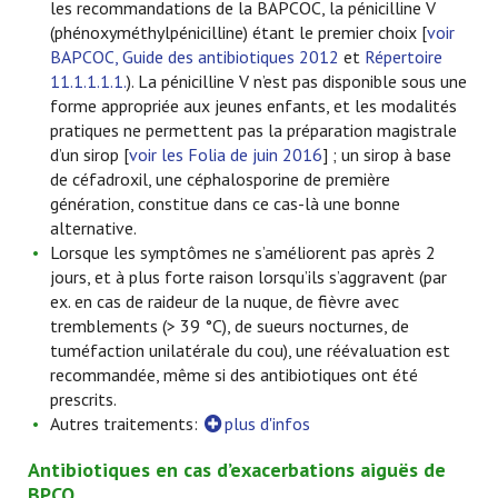
les recommandations de la BAPCOC, la pénicilline V
(phénoxyméthylpénicilline) étant le premier choix [
voir
BAPCOC, Guide des antibiotiques 2012
et
Répertoire
11.1.1.1.1.
). La pénicilline V n’est pas disponible sous une
forme appropriée aux jeunes enfants, et les modalités
pratiques ne permettent pas la préparation magistrale
d’un sirop [
voir les Folia de juin 2016
] ; un sirop à base
de céfadroxil, une céphalosporine de première
génération, constitue dans ce cas-là une bonne
alternative.
Lorsque les symptômes ne s’améliorent pas après 2
jours, et à plus forte raison lorsqu’ils s’aggravent (par
ex. en cas de raideur de la nuque, de fièvre avec
tremblements (> 39 °C), de sueurs nocturnes, de
tuméfaction unilatérale du cou), une réévaluation est
recommandée, même si des antibiotiques ont été
prescrits.
Autres traitements:
plus d'infos
Antibiotiques en cas d’exacerbations aiguës de
BPCO