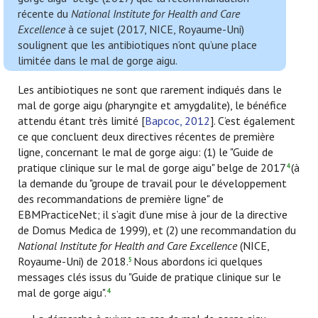
récente du
National Institute for Health and Care
Excellence
à ce sujet (2017, NICE, Royaume-Uni)
soulignent que les antibiotiques n’ont qu’une place
limitée dans le mal de gorge aigu.
Les antibiotiques ne sont que rarement indiqués dans le
mal de gorge aigu (pharyngite et amygdalite), le bénéfice
attendu étant très limité [
Bapcoc, 2012
]. C’est également
ce que concluent deux directives récentes de première
ligne, concernant le mal de gorge aigu: (1) le "Guide de
pratique clinique sur le mal de gorge aigu" belge de 2017
(à
4
la demande du "groupe de travail pour le développement
des recommandations de première ligne" de
EBMPracticeNet; il s’agit d’une mise à jour de la directive
de Domus Medica de 1999), et (2) une recommandation du
National Institute for Health and Care Excellence
(NICE,
Royaume-Uni) de 2018.
Nous abordons ici quelques
5
messages clés issus du "Guide de pratique clinique sur le
mal de gorge aigu".
4