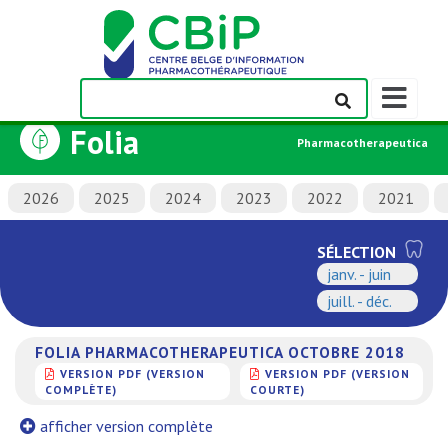
Afficher/m
la
Folia
barre
Pharmacotherapeutica
de
navigation
2026
2025
2024
2023
2022
2021
SÉLECTION
janv. - juin
juill. - déc.
FOLIA PHARMACOTHERAPEUTICA OCTOBRE 2018
VERSION PDF (VERSION
VERSION PDF (VERSION
COMPLÈTE)
COURTE)
afficher version complète