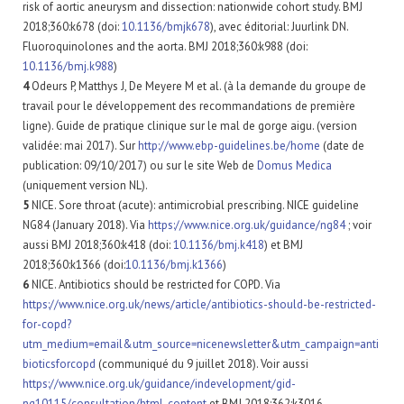
risk of aortic aneurysm and dissection: nationwide cohort study. BMJ
2018;360:k678 (doi:
10.1136/bmjk678
), avec éditorial: Juurlink DN.
Fluoroquinolones and the aorta. BMJ 2018;360:k988 (doi:
10.1136/bmj.k988
)
4
Odeurs P, Matthys J, De Meyere M et al. (à la demande du groupe de
travail pour le développement des recommandations de première
ligne). Guide de pratique clinique sur le mal de gorge aigu. (version
validée: mai 2017). Sur
http://www.ebp-guidelines.be/home
(date de
publication: 09/10/2017) ou sur le site Web de
Domus Medica
(uniquement version NL).​
5
NICE. Sore throat (acute): antimicrobial prescribing. NICE guideline
NG84 (January 2018). Via
https://www.nice.org.uk/guidance/ng84
; voir
aussi BMJ 2018;360:k418 (doi:
10.1136/bmj.k418
) et BMJ
2018;360:k1366 (doi:
10.1136/bmj.k1366
)
6
NICE. Antibiotics should be restricted for COPD. Via
https://www.nice.org.uk/news/article/antibiotics-should-be-restricted-
for-copd?
utm_medium=email&utm_source=nicenewsletter&utm_campaign=anti
bioticsforcopd
(communiqué du 9 juillet 2018). Voir aussi
https://www.nice.org.uk/guidance/indevelopment/gid-
ng10115/consultation/html-content
et BMJ 2018;362:k3016