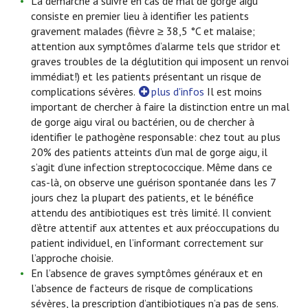
La démarche à suivre en cas de mal de gorge aigu
consiste en premier lieu à identifier les patients
gravement malades (fièvre ≥ 38,5 °C et malaise;
attention aux symptômes d’alarme tels que stridor et
graves troubles de la déglutition qui imposent un renvoi
immédiat!) et les patients présentant un risque de
complications sévères.
plus d'infos
Il est moins
important de chercher à faire la distinction entre un mal
de gorge aigu viral ou bactérien, ou de chercher à
identifier le pathogène responsable: chez tout au plus
20% des patients atteints d’un mal de gorge aigu, il
s’agit d’une infection streptococcique. Même dans ce
cas-là, on observe une guérison spontanée dans les 7
jours chez la plupart des patients, et le bénéfice
attendu des antibiotiques est très limité. Il convient
d’être attentif aux attentes et aux préoccupations du
patient individuel, en l’informant correctement sur
l’approche choisie.
En l’absence de graves symptômes généraux et en
l’absence de facteurs de risque de complications
sévères, la prescription d’antibiotiques n’a pas de sens.