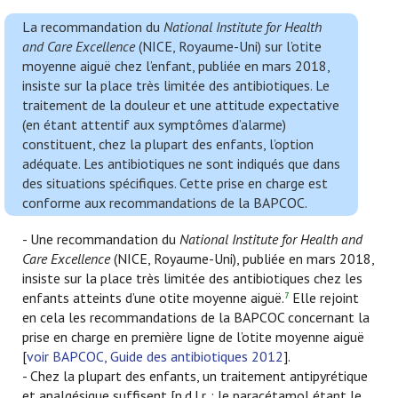
La recommandation du
National Institute for Health
and Care Excellence
(NICE, Royaume-Uni) sur l’otite
moyenne aiguë chez l’enfant, publiée en mars 2018,
insiste sur la place très limitée des antibiotiques. Le
traitement de la douleur et une attitude expectative
(en étant attentif aux symptômes d’alarme)
constituent, chez la plupart des enfants, l’option
adéquate. Les antibiotiques ne sont indiqués que dans
des situations spécifiques. Cette prise en charge est
conforme aux recommandations de la BAPCOC.
- Une recommandation du
National Institute for Health and
Care Excellence
(NICE, Royaume-Uni), publiée en mars 2018,
insiste sur la place très limitée des antibiotiques chez les
enfants atteints d’une otite moyenne aiguë.
Elle rejoint
7
en cela les recommandations de la BAPCOC concernant la
prise en charge en première ligne de l’otite moyenne aiguë
[
voir BAPCOC, Guide des antibiotiques 2012
].
- Chez la plupart des enfants, un traitement antipyrétique
et analgésique suffisent [n.d.l.r. : le paracétamol étant le