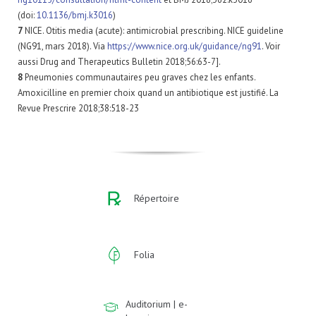
(doi:
10.1136/bmj.k3016
)
7
NICE. Otitis media (acute): antimicrobial prescribing. NICE guideline
(NG91, mars 2018). Via
https://www.nice.org.uk/guidance/ng91
. Voir
aussi Drug and Therapeutics Bulletin 2018;56:63-7].
8
Pneumonies communautaires peu graves chez les enfants.
Amoxicilline en premier choix quand un antibiotique est justifié. La
Revue Prescrire 2018;38:518-23
Répertoire
Folia
Auditorium | e-