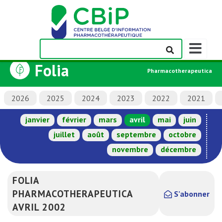
Afficher/m
la
Folia
barre
Pharmacotherapeutica
de
navigation
2026
2025
2024
2023
2022
2021
janvier
février
mars
avril
mai
juin
juillet
août
septembre
octobre
novembre
décembre
FOLIA
PHARMACOTHERAPEUTICA
S'abonner
AVRIL 2002