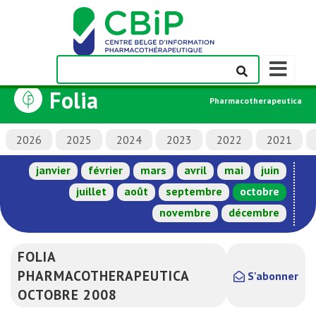
Afficher/m
la
Folia
barre
Pharmacotherapeutica
de
navigation
2026
2025
2024
2023
2022
2021
janvier
février
mars
avril
mai
juin
juillet
août
septembre
octobre
novembre
décembre
FOLIA
PHARMACOTHERAPEUTICA
S'abonner
OCTOBRE 2008