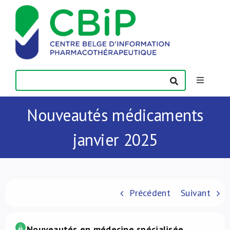
Passer
au
contenu
Toggle
Navigatio
Actualités
Nouveautés médicaments
janvier 2025
Publications
Formations
Précédent
Suivant
Contact
Nouveautés en médecine spécialisée