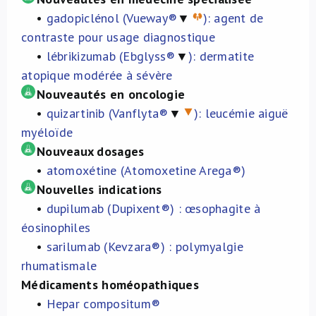
•
gadopiclénol (Vueway®
▼
): agent de
À propos de nous
contraste pour usage diagnostique
•
lébrikizumab (Ebglyss®
▼
): dermatite
NL
atopique modérée à sévère
Nouveautés en oncologie
•
quizartinib (Vanflyta®
▼
): leucémie aiguë
myéloïde
Nouveaux dosages
•
atomoxétine (Atomoxetine Arega®)
Nouvelles indications
•
dupilumab (Dupixent®) : œsophagite à
éosinophiles
•
sarilumab (Kevzara®) : polymyalgie
rhumatismale
Médicaments homéopathiques
•
Hepar compositum®