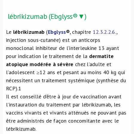
lébrikizumab (Ebglyss®▼)
Le
lébrikizumab
(
Ebglyss
®
, chapitre
12.3.2.2.6.
,
injection sous-cutanée) est un anticorps
monoclonal inhibiteur de l’interleukine 13 ayant
pour indication le traitement de la
dermatite
atopique modérée à sévère
chez l’adulte et
l’adolescent ≥12 ans et pesant au moins 40 kg qui
nécessitent un traitement systémique (synthèse du
RCP).1
Il est conseillé d’être à jour de vaccination avant
l’instauration du traitement par lébrikizumab, les
vaccins vivants et vivants atténués ne pouvant pas
être administrés de façon concomitante avec le
lébrikizumab.