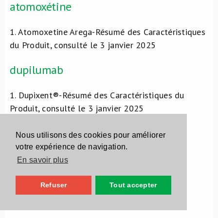
atomoxétine
1.
Atomoxetine Arega-Résumé des Caractéristiques
du Produit, consulté le 3 janvier 2025
dupilumab
1.
Dupixent®-Résumé des Caractéristiques du
Produit, consulté le 3 janvier 2025
sarilumab
Nous utilisons des cookies pour améliorer
votre expérience de navigation.
1.
Kevzara®-Résumé des Caractéristiques du
En savoir plus
Produit, consulté le 3 janvier 2025
Refuser
Tout accepter
Hepar Compositum®