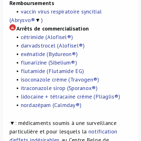
Remboursements
•
vaccin virus respiratoire syncitial
(Abrysvo®
▼
)
Arrêts de commercialisation
•
cétrimide (Alofisel®)
•
darvadstrocel (Alofisel®)
•
exénatide (Bydureon®)
•
flunarizine (Sibelium®)
•
flutamide (Flutamide EG)
•
isoconazole crème (Travogen®)
•
itraconazole sirop (Sporanox®)
•
lidocaïne + tétracaïne crème (Pliaglis®)
•
nordazépam (Calmday®)
▼:
médicaments soumis à une surveillance
particulière et pour lesquels la
notification
d’effets indésirables
au Centre Belge de