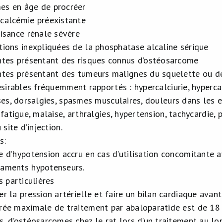
s en âge de procréer
calcémie préexistante
fisance rénale sévère
tions inexpliquées de la phosphatase alcaline sérique
ntes présentant des risques connus d’ostéosarcome
ntes présentant des tumeurs malignes du squelette ou 
ésirables fréquemment rapportés : hypercalciurie, hyperca
ses, dorsalgies, spasmes musculaires, douleurs dans les e
fatigue, malaise, arthralgies, hypertension, tachycardie, p
 site d’injection.
s:
e d’hypotension accru en cas d’utilisation concomitante 
aments hypotenseurs.
s particulières
er la pression artérielle et faire un bilan cardiaque avan
rée maximale de traitement par abaloparatide est de 18 
s, d’ostéosarcomes chez le rat lors d’un traitement au lo