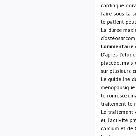
cardiaque doiv
faire sous la s
le patient peu
La durée maxim
d’ostéosarcome
Commentaire 
D’après l’étud
placebo, mais 
sur plusieurs c
Le guideline d
ménopausique 
le romosozumab
traitement le 
Le traitement 
et l’activité 
calcium et de 