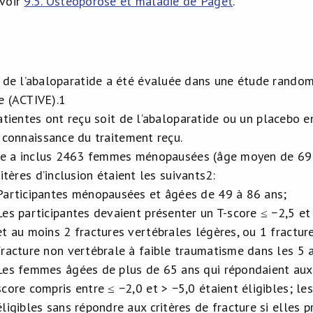
 voir
9.5. Ostéoporose et maladie de Paget
.
té de l’abaloparatide a été évaluée dans une étude rando
e (ACTIVE).
1
atientes ont reçu soit de l’abaloparatide ou un placebo e
 connaissance du traitement reçu.
de a inclus 2463 femmes ménopausées (âge moyen de 69 
itères d’inclusion étaient les suivants
2
:
Participantes ménopausées et âgées de 49 à 86 ans;
Les participantes devaient présenter un T-score ≤ −2,5 et
et au moins 2 fractures vertébrales légères, ou 1 fractu
fracture non vertébrale à faible traumatisme dans les 5 
Les femmes âgées de plus de 65 ans qui répondaient aux c
score compris entre ≤ −2,0 et > −5,0 étaient éligibles; l
éligibles sans répondre aux critères de fracture si elles p