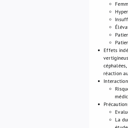
Femme
Hyper
Insuf
Éléva
Patie
Patie
Effets ind
vertigineu
céphalées, 
réaction au
Interaction
Risqu
médic
Précaution
Evalu
La du
étude