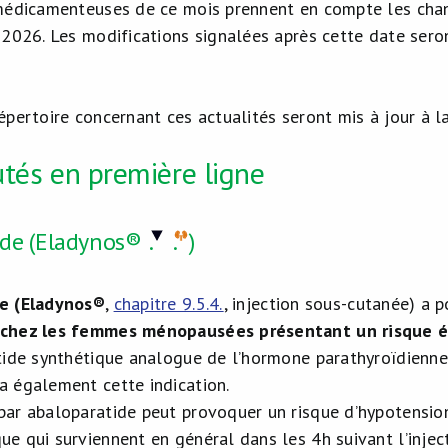
 médicamenteuses de ce mois prennent en compte les cha
 2026. Les modifications signalées après cette date sero
épertoire concernant ces actualités seront mis à jour à l
tés en première ligne
ide (Eladynos®
.
.
)
de (Eladynos®
,
chapitre 9.5.4.
, injection sous-cutanée) a p
 chez les femmes ménopausées présentant un risque é
ptide synthétique analogue de l’hormone parathyroïdienne
a également cette indication.
par abaloparatide peut provoquer un risque d’hypotensio
e qui surviennent en général dans les 4h suivant l’injecti