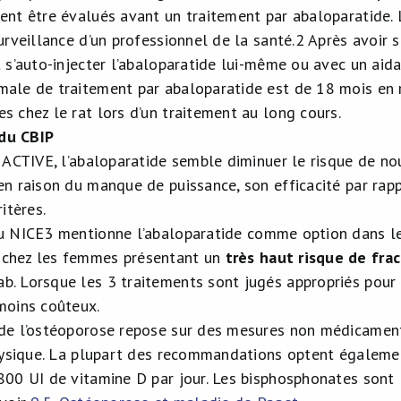
ent être évalués avant un traitement par abaloparatide. 
urveillance d’un professionnel de la santé.
2
Après avoir s
t s’auto-injecter l’abaloparatide lui-même ou avec un ai
ale de traitement par abaloparatide est de 18 mois en r
s chez le rat lors d’un traitement au long cours.
du CBIP
e ACTIVE, l’abaloparatide semble diminuer le risque de no
en raison du manque de puissance, son efficacité par rapp
ritères.
u NICE
3
mentionne l’abaloparatide comme option dans le
chez les femmes présentant un
très haut risque de fra
. Lorsque les 3 traitements sont jugés appropriés pour 
moins coûteux.
de l’ostéoporose repose sur des mesures non médicament
physique. La plupart des recommandations optent égalem
800 UI de vitamine D par jour. Les bisphosphonates sont 