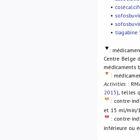
•
colécalci
•
sofosbuvi
•
sofosbuvir
•
tiagabine 
:
médicament
Centre Belge d
médicaments b
: médicament
Activities
: RMA
2015
), telles
: contre-ind
et 15 ml/min/
: contre-ind
inférieure ou 