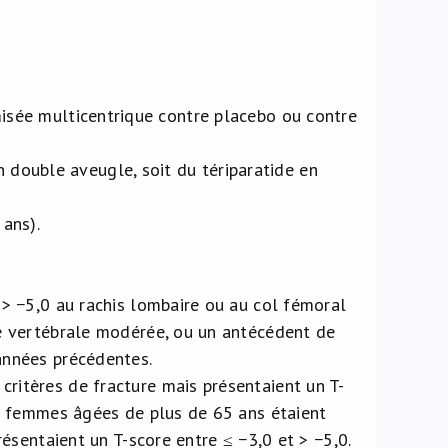
misée multicentrique contre placebo ou contre
n double aveugle, soit du tériparatide en
ans).
 > −5,0 au rachis lombaire ou au col fémoral
re vertébrale modérée, ou un antécédent de
années précédentes.
ritères de fracture mais présentaient un T-
es femmes âgées de plus de 65 ans étaient
résentaient un T-score entre ≤ −3,0 et > −5,0.