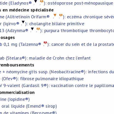
tide (Eladynos®
.
.
): ostéoporose post-ménopausique
 en médecine spécialisée
ïne (Alitretinoin Orifarm®
.
.
): eczéma chronique sévè
r (Iqirvo®
.
): cholangite biliaire primitive
13 (Adzynma®
.
.
): purpura thrombotique thrombocyt
dosages
ib 0,1 mg (Talzenna®
.
): cancer du sein et de la prostat
ab (Stelara®): maladie de Crohn chez l’enfant
 remboursements
e + néomycine gtts susp. (Neobacitracine®): infections du
 (Ofev®): fibrose pulmonaire idiopathique
V 9-valent (Gardasil 9®): vaccination contre le papillom
ommercialisation
ine (Iopidine®)
 oral liquide (Emend® sirop)
on de vitamines (Becozyme®)