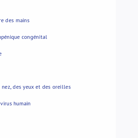
re des mains
opénique congénital
e
 nez, des yeux et des oreilles
avirus humain