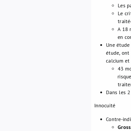
Les p
Le cr
trait
A 18 
en co
Une étude 
étude, ont
calcium et
43 mo
risqu
trait
Dans les 2
Innocuité
Contre-indi
Gross