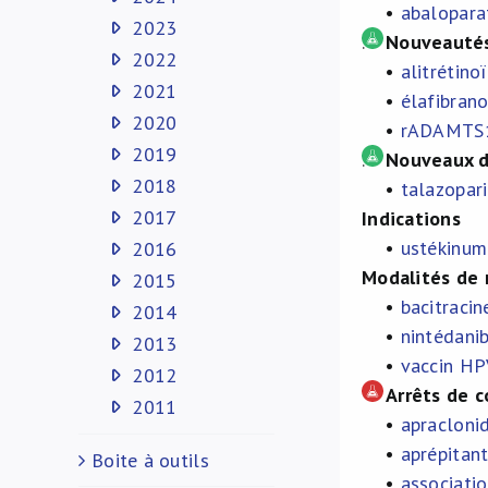
•
abalopara
2023
.
Nouveautés
2022
•
alitrétino
2021
•
élafibrano
2020
•
rADAMTS
2019
.
Nouveaux 
2018
•
talazopar
2017
Indications
•
ustékinum
2016
Modalités de
2015
•
bacitracin
2014
•
nintédanib
2013
•
vaccin HP
2012
Arrêts de c
2011
•
apraclonid
•
aprépitant
Boite à outils
•
associati