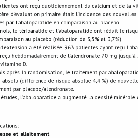
atientes ont reçu quotidiennement du calcium et de la vi
itère d’évaluation primaire était l’incidence des nouvelles
ées par l’abaloparatide en comparaison au placebo.
mois, le tériparatide et l’abaloparatide ont réduit le ris
mparaison au placebo (réduction de 3,5% et 3,7%).
d’extension a été réalisée. 963 patientes ayant reçu l’ab
 reçu hebdomadairement de l’alendronate 70 mg jusqu’à 
 vitamine D.
is après la randomisation, le traitement par abaloparati
e absolu (différence de risque absolue 4,4 %) de nouvell
ement par placebo/alendronate.
 études, l’abaloparatide a augmenté la densité minérale 
cations:
esse et allaitement