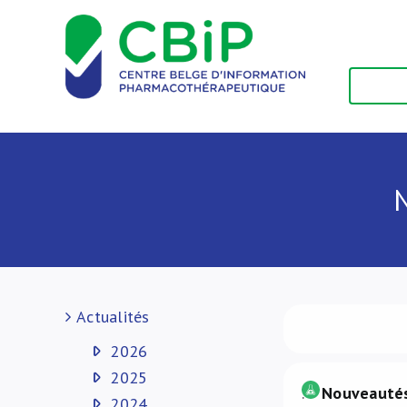
Passer
au
contenu
Actualités
2026
2025
.
Nouveautés
2024