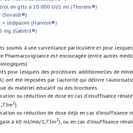
férol en gtts à 10 000 UI/1 ml (Thorens®)
r (Sovaldi®)
 + lédipasvir (Harvoni®)
5 mg (Gabitril®)
s soumis à une surveillance particulière et pour lesquel
e Pharmacovigilance est encouragée (entre autres médic
iologiques).
s pour lesquels des procédures additionnelles de minim
) ont été imposées par l’autorité qui délivre l’autorisat
 que du matériel éducatif ou des brochures.
ication ou réduction de dose en cas d’insuffisance rénale
2
1,73m
).
ication ou réduction de dose déjà en cas d’insuffisance r
2
égale à 60 ml/min/1,73m
), ou en cas d’insuffisance réna