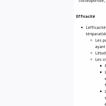
l’ostéoporose,
Efficacité
L’efficaci
tériparatid
Les p
ayant
L’étu
Les cr