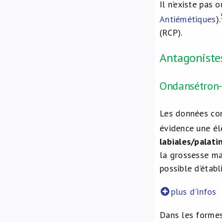
Il n’existe pas 
Antiémétiques
).
(RCP).
Antagoniste
Ondansétron-
Les données con
évidence une él
labiales/palat
la grossesse ma
possible d’établ
plus d'infos
Dans les forme