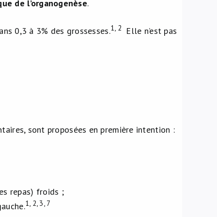
que de l’organogenèse
.
1, 2
 dans 0,3 à 3% des grossesses.
Elle n’est pas
taires, sont proposées en première intention :
s repas) froids ;
1, 2, 3, 7
gauche.