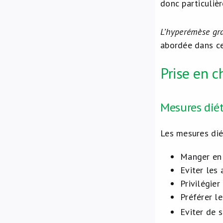
donc particulièr
L’hyperémèse gr
abordée dans cet
Prise en 
Mesures dié
Les mesures dié
Manger en 
Eviter les 
Privilégier
Préférer l
Eviter de s