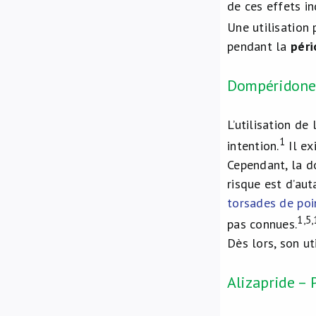
de ces effets i
Une utilisation
pendant la
péri
Dompéridone –
L’utilisation d
1
intention.
Il ex
Cependant, la 
risque est d’au
torsades de poi
1,5,
pas connues.
Dès lors, son ut
Alizapride – 