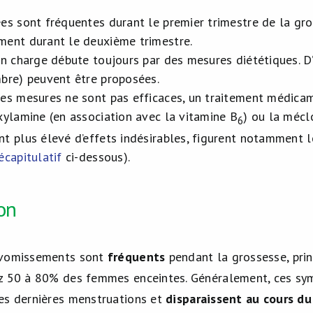
es sont fréquentes durant le premier trimestre de la gr
ent durant le deuxième trimestre.
en charge débute toujours par des mesures diététiques. 
bre) peuvent être proposées.
es mesures ne sont pas efficaces, un traitement médic
xylamine (en association avec la vitamine B
) ou la mécl
6
t plus élevé d’effets indésirables, figurent notamment 
écapitulatif
ci-dessous).
on
 vomissements sont
fréquents
pendant la grossesse, pri
z 50 à 80% des femmes enceintes. Généralement, ces sy
es dernières menstruations et
disparaissent au cours d