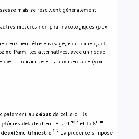
ossesse mais se résolvent généralement
D’autres mesures non-pharmacologiques (p.ex.
amenteux peut être envisagé, en commençant
ozine. Parmi les alternatives, avec un risque
le métoclopramide et la dompéridone (voir
ncipalement au
début
de celle-ci. Ils
ème
ème
mptômes débutent entre la 4
et la 8
1,2
u deuxième trimestre
.
La prudence s’impose