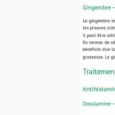
Gingembre – 
Le gingembre e
les preuves sci
Il peut être uti
En termes de sé
bénéficie d’un l
grossesse. Le g
Traiteme
Antihistami
Doxylamine – 