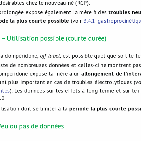
ndésirables chez le nouveau-né (RCP).
 prolongée expose également la mère à des
troubles ne
ode la plus courte possible
(voir
3.4.1. gastroprocinétiq
 Utilisation possible (courte durée)
e la dompéridone,
off-label
, est possible quel que soit le 
iste de nombreuses données et celles-ci ne montrent pas
dompéridone expose la mère à un
allongement de l’inter
tant plus important en cas de troubles électrolytiques (v
ntes
). Les données sur les effets à long terme et sur le
10
ilisation doit se limiter à la
période la plus courte poss
Peu ou pas de données