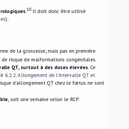
10
urologiques
.
Il doit donc être utilisé
ues
).
terme de la grossesse, mais pas en première
 de risque de malformations congénitales.
valle QT, surtout à des doses élevées
. Ce
oir
6.2.2. Allongement de l’intervalle QT et
 risque d’allongement QT chez le fœtus ne sont
ible
, soit une semaine selon le RCP.