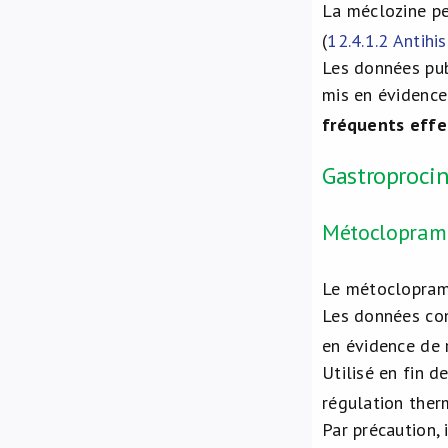
La méclozine pe
(
12.4.1.2 Antihi
Les données pub
mis en évidence.
fréquents effet
Gastroproci
Métoclopramid
Le métocloprami
Les données con
en évidence de 
Utilisé en fin 
régulation ther
Par précaution, 