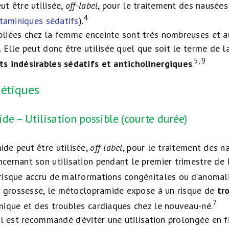
ut être utilisée,
off-label
, pour le traitement des nausée
4
staminiques sédatifs
).
liées chez la femme enceinte sont très nombreuses et au
 Elle peut donc être utilisée quel que soit le terme de 
5, 9
s indésirables sédatifs et anticholinergiques
.
nétiques
e – Utilisation possible (courte durée)
de peut être utilisée,
off-label
, pour le traitement des 
cernant son utilisation pendant le premier trimestre de 
risque accru de malformations congénitales ou d’anomali
de grossesse, le métoclopramide expose à un risque de
tr
7
mique et des troubles cardiaques chez le nouveau-né.
il est recommandé d’éviter une utilisation prolongée en f