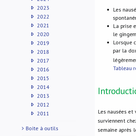
2023
Les nausé
2022
spontaném
2021
La prise 
2020
le gingem
Lorsque c
2019
par la do
2018
légèremen
2017
Tableau r
2016
2015
2014
Introducti
2013
2012
Les nausées et
2011
surviennent che
Boite à outils
semaine après l