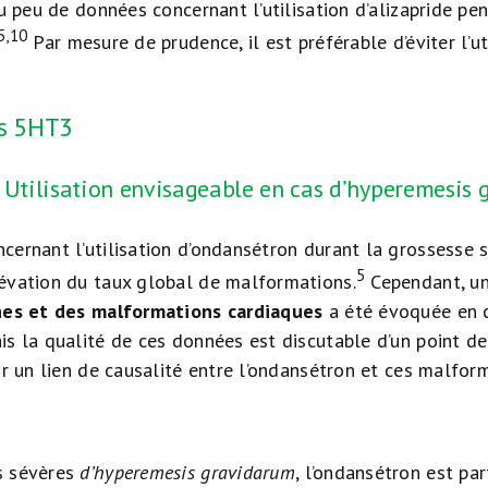
ou peu de données concernant l’utilisation d’alizapride p
5,10
Par mesure de prudence, il est préférable d’éviter l’u
s 5HT3
 Utilisation envisageable en cas d’hyperemesis
cernant l’utilisation d’ondansétron durant la grossesse 
5
évation du taux global de malformations.
Cependant, u
ines et des malformations cardiaques
a été évoquée en ca
is la qualité de ces données est discutable d’un point d
ir un lien de causalité entre l’ondansétron et ces malfo
s sévères
d’hyperemesis gravidarum
, l’ondansétron est par