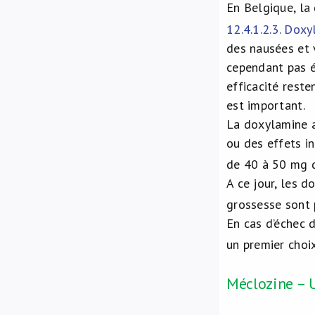
En Belgique, la
12.4.1.2.3. Dox
des nausées et 
cependant pas é
efficacité reste
est important.
La doxylamine a
ou des effets in
de 40 à 50 mg d
A ce jour, les 
grossesse sont
En cas d’échec
un premier choi
Méclozine – U