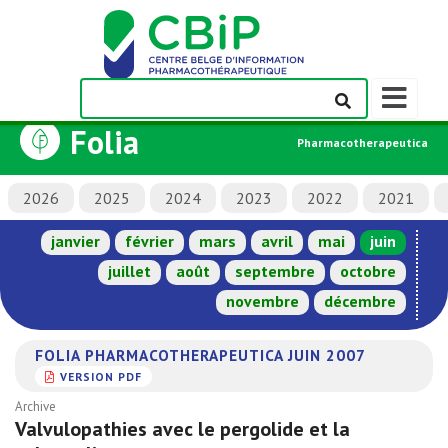
Afficher/m
la
Folia
barre
Pharmacotherapeutica
de
navigation
2026
2025
2024
2023
2022
2021
janvier
février
mars
avril
mai
juin
juillet
août
septembre
octobre
novembre
décembre
FOLIA PHARMACOTHERAPEUTICA JUIN 2007
VERSION PDF
Archive
Valvulopathies avec le pergolide et la