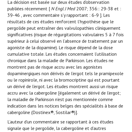
La décision est basée sur deux études d’observation
publiées récemment [
N Engl J Med
2007; 356:: 29-38 et
:
39-46 , avec commentaire s’y rapportant
: 6-9 ]. Les
résultats de ces études renforcent l’hypothèse que le
pergolide peut entraîner des valvulopathies cliniquement
significatives (risque de régurgitations valvulaires 5 à 7 fois
supérieur à celui observé en l’absence de traitement par un
agoniste de la dopamine). Le risque dépend de la dose
cumulative totale. Les études concernaient l’utilisation
chronique dans la maladie de Parkinson. Les études ne
montrent pas de risque accru avec les agonistes
dopaminergiques non dérivés de l’ergot tels le pramipexole
ou le ropinirole, ni avec la bromocriptine qui est pourtant
un dérivé de l’ergot. Les études montrent aussi un risque
accru avec la cabergoline [également un dérivé de l’ergot;
la maladie de Parkinson n’est pas mentionnée comme
indication dans les notices belges des spécialités à base de
cabergoline (Dostinex®, Sostilar®)].
L’auteur d’un commentaire se rapportant à ces études
signale que le pergolide, la cabergoline et d’autres