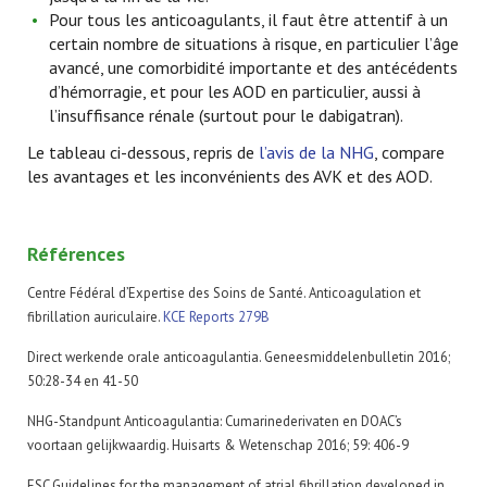
Pour tous les anticoagulants, il faut être attentif à un
certain nombre de situations à risque, en particulier l’âge
avancé, une comorbidité importante et des antécédents
d’hémorragie, et pour les AOD en particulier, aussi à
l’insuffisance rénale (surtout pour le dabigatran).
Le tableau ci-dessous, repris de
l’avis de la NHG
, compare
les avantages et les inconvénients des AVK et des AOD.
Références
Centre Fédéral d’Expertise des Soins de Santé. Anticoagulation et
fibrillation auriculaire.
KCE Reports 279B
Direct werkende orale anticoagulantia. Geneesmiddelenbulletin 2016;
50:28-34 en 41-50
NHG-Standpunt Anticoagulantia: Cumarinederivaten en DOAC’s
voortaan gelijkwaardig. Huisarts & Wetenschap 2016; 59: 406-9
ESC Guidelines for the management of atrial fibrillation developed in