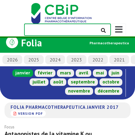
Afficher/m
la
Folia
barre
Pharmacotherapeutica
de
navigation
2026
2025
2024
2023
2022
2021
janvier
février
mars
avril
mai
juin
juillet
août
septembre
octobre
novembre
décembre
FOLIA PHARMACOTHERAPEUTICA JANVIER 2017
VERSION PDF
Focus
Antagonistes de la vitamine K ou