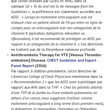
que celles utilisées par GEBU et NHG, dans la
rubrique 16 «
To do and not to do messages from the
Guidelines
», la préférence est clairement accordée aux
AOD : «
Lorsqu’un traitement anticoagulant oral est
instauré chez un patient atteint de FA qui entre en ligne de
compte pour un anticoagulant oral non antagoniste de la
vitamine K (apixaban, dabigatran, édoxaban ou
rifaroxaban), il est recommandé de privilégier un
AOD
par
rapport à un antagoniste de la vitamine K. ».
Ces directives
ne traitent pas de la thrombose veineuse profonde.
Antithrombotic Therapy for VTE [Venous Thrombo-
embolism] Disease.
CHEST Guideline and Expert
Panel Report
(2016)
Par rapport à l’édition précédente, cette directive de
l’
American College of Chest Physicians
mentionne dans la
«
Recommendation 2
» que les AOD sont à privilégier par
rapport aux AVK dans la TVP: «
Chez les patients atteints
d’une TVP de la jambe ou d’une embolie pulmonaire, en
dehors d’un cancer, nous suggérons d’utiliser comme
traitement anticoagulant à long terme (trois premiers mois),
le dabigatran, le rivaroxaban, l’apixaban ou l’édoxaban