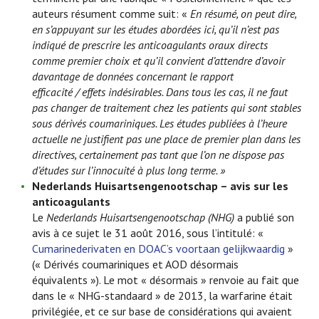
auteurs résument comme suit: «
En résumé, on peut dire,
en s’appuyant sur les études abordées ici, qu’il n’est pas
indiqué de prescrire les anticoagulants oraux directs
comme premier choix et qu’il convient d’attendre d’avoir
davantage de données concernant le rapport
efficacité / effets indésirables. Dans tous les cas, il ne faut
pas changer de traitement chez les patients qui sont stables
sous dérivés coumariniques. Les études publiées à l’heure
actuelle ne justifient pas une place de premier plan dans les
directives, certainement pas tant que l’on ne dispose pas
d’études sur l’innocuité à plus long terme. »
Nederlands Huisartsengenootschap – avis sur les
anticoagulants
Le
Nederlands Huisartsengenootschap (NHG)
a publié son
avis à ce sujet le 31 août 2016, sous l’intitulé: «
Cumarinederivaten en DOAC’s voortaan gelijkwaardig
»
(« Dérivés coumariniques et AOD désormais
équivalents »). Le mot « désormais » renvoie au fait que
dans le « NHG-standaard » de 2013, la warfarine était
privilégiée, et ce sur base de considérations qui avaient