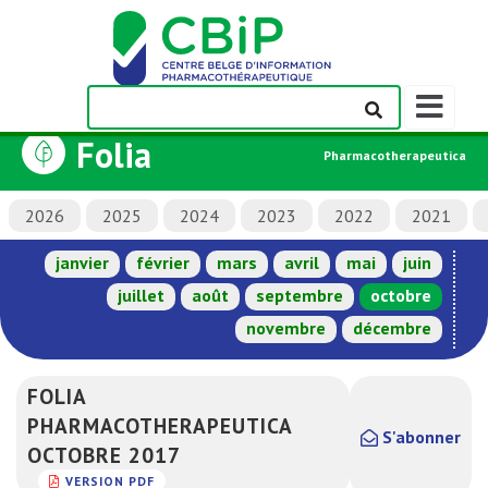
Afficher/m
la
Folia
barre
Pharmacotherapeutica
de
navigation
2026
2025
2024
2023
2022
2021
janvier
février
mars
avril
mai
juin
juillet
août
septembre
octobre
novembre
décembre
FOLIA
PHARMACOTHERAPEUTICA
S'abonner
OCTOBRE 2017
VERSION PDF