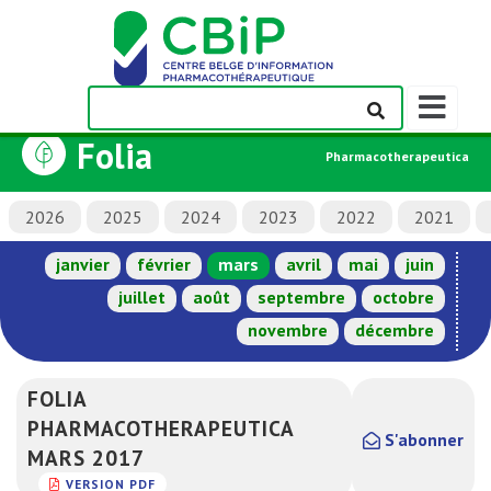
Afficher/m
la
Folia
barre
Pharmacotherapeutica
de
navigation
2026
2025
2024
2023
2022
2021
janvier
février
mars
avril
mai
juin
juillet
août
septembre
octobre
novembre
décembre
FOLIA
PHARMACOTHERAPEUTICA
S'abonner
MARS 2017
VERSION PDF