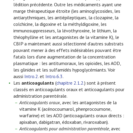
l’édition précédente. Outre les médicaments ayant une
marge thérapeutique étroite (les aminoglycosides, les
antiarythmiques, les antiépileptiques, la clozapine, la
colchicine, la digoxine et la méthyldigoxine, les
immunosuppresseurs, la lévothyroxine, le lithium, la
théophylline et les antagonistes de la vitamine K), le
CBIP a maintenant aussi sélectionné d’autres substrats
pouvant mener à des effets indésirables pouvant être
fatals lors d’une augmentation de la concentration
plasmatique : les antitumoraux, les opioïdes, les AOD,
les glinides et les sulfamidés hypoglycémiants. Voir
aussi
Intro.2.
et
Intro.6.3
.
Les
anticoagulants
(
chapitre 2.1.2.
) sont à présent
classés en anticoagulants oraux et anticoagulants pour
administration parentérale.
Anticoagulants oraux
, avec les antagonistes de la
vitamine K (acénocoumarol, phenprocoumone,
warfarine) et les AOD (anticoagulants oraux directs :
apixaban, dabigatran, édoxaban, rivaroxaban).
Anticoagulants pour administration parentérale
, avec