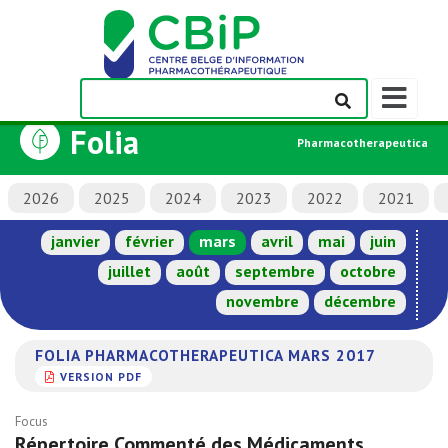
Afficher/m
la
Folia
barre
Pharmacotherapeutica
de
navigation
2026
2025
2024
2023
2022
2021
janvier
février
mars
avril
mai
juin
juillet
août
septembre
octobre
novembre
décembre
FOLIA PHARMACOTHERAPEUTICA MARS 2017
VERSION PDF
Focus
Répertoire Commenté des Médicaments,