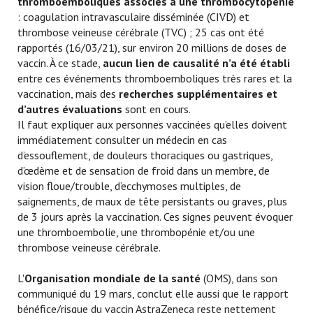
thromboemboliques associés à une thrombocytopénie
: coagulation intravasculaire disséminée (CIVD) et
thrombose veineuse cérébrale (TVC) ; 25 cas ont été
rapportés (16/03/21), sur environ 20 millions de doses de
vaccin. À ce stade,
aucun lien de causalité n’a été établi
entre ces événements thromboemboliques très rares et la
vaccination, mais des
recherches supplémentaires et
d’autres évaluations
sont en cours.
Il faut expliquer aux personnes vaccinées qu’elles doivent
immédiatement consulter un médecin en cas
d’essouflement, de douleurs thoraciques ou gastriques,
d’œdème et de sensation de froid dans un membre, de
vision floue/trouble, d’ecchymoses multiples, de
saignements, de maux de tête persistants ou graves, plus
de 3 jours après la vaccination. Ces signes peuvent évoquer
une thromboembolie, une thrombopénie et/ou une
thrombose veineuse cérébrale.
L'
Organisation mondiale de la santé
(OMS), dans son
communiqué du 19 mars, conclut elle aussi que le rapport
bénéfice/risque du vaccin AstraZeneca reste nettement