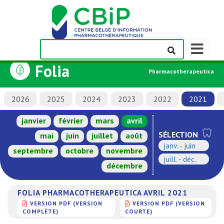
Afficher/m
la
Folia
barre
Pharmacotherapeutica
de
navigation
2026
2025
2024
2023
2022
2021
janvier
février
mars
avril
SÉLECTION
mai
juin
juillet
août
janv. - juin
septembre
octobre
novembre
juill. - déc.
décembre
FOLIA PHARMACOTHERAPEUTICA AVRIL 2021
VERSION PDF (VERSION
VERSION PDF (VERSION
COMPLÈTE)
COURTE)