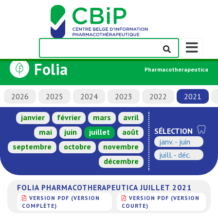
Afficher/m
la
Folia
barre
Pharmacotherapeutica
de
navigation
2026
2025
2024
2023
2022
2021
janvier
février
mars
avril
SÉLECTION
mai
juin
juillet
août
janv. - juin
septembre
octobre
novembre
juill. - déc.
décembre
FOLIA PHARMACOTHERAPEUTICA JUILLET 2021
VERSION PDF (VERSION
VERSION PDF (VERSION
COMPLÈTE)
COURTE)