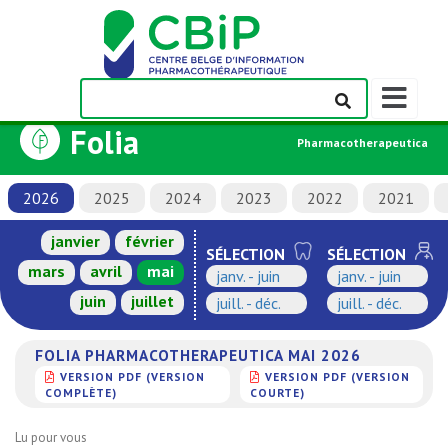
Afficher/m
la
Folia
barre
Pharmacotherapeutica
de
navigation
2026
2025
2024
2023
2022
2021
janvier
février
SÉLECTION
SÉLECTION
mars
avril
mai
janv. - juin
janv. - juin
juin
juillet
juill. - déc.
juill. - déc.
FOLIA PHARMACOTHERAPEUTICA MAI 2026
VERSION PDF (VERSION
VERSION PDF (VERSION
COMPLÈTE)
COURTE)
Lu pour vous