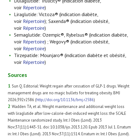
Dulaglutide: Trulicity® (indication diabète,
voir
Répertoire
)
Liraglutide: Victoza® (indication diabète,
voir
Répertoire
); Saxenda® (indication obésité,
voir
Répertoire
)
Semaglutide: Ozempic®, Rybelsus® (indication diabète,
voir
Répertoire
) ; Wegovy® (indication obésité,
voir
Répertoire
)
Tirzepatide: Mounjaro® (indication diabète et obésité,
voir
Répertoire
)
Sources
1
Sun Q. Editorial: Weight regain after cessation of GLP-1 drugs. Weight
management drugs are no magic bullets for treating obesity.
BMJ
2026;392:r2586 (
http://doi.org/10.1136/bmj.r2586
)
2
Wadden TA, et al. Weight maintenance and additional weight loss
with liraglutide after low-calorie-diet-induced weight loss: the SCALE
Maintenance randomized study. Int J Obes (Lond). 2013
Nov;37(11):1443-51. doi: 10.1038/ijo.2013.120. Epub 2013 Jul 1. Erratum
in: Int J Obes (Lond). 2013 Nov;37(11):1514. Erratum in: Int J Obes (Lond).