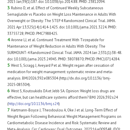
2015 Jan;39(1):187. doi: 10.1038/ijo.2014.88. PMID: 23812094.
3
Rubino D, et al. Effect of Continued Weekly Subcutaneous
Semaglutide vs Placebo on Weight Loss Maintenance in Adults With
Overweight or Obesity: The STEP 4 Randomized Clinical Trial. JAMA.
2021 Apr 13;325(14):1414-1425. doi: 10.1001/jama.2021.3224. PMID:
33755728; PMCID: PMC7988425.
4
Aronne LJ, et al. Continued Treatment With Tirzepatide for
Maintenance of Weight Reduction in Adults With Obesity: The
SURMOUNT-4 Randomized Clinical Trial. JAMA. 2024 Jan 2;331(1):38-48.
doi: 10.1001/jama.2023.24945. PMID: 38078870; PMCID: PMC10714284.
5
West S, Scragg J, Aveyard P et al. Weight regain after cessation of
medication for weight management: systematic review and meta-
analysis.
BMJ2026;392:e085304 (http://dx.doi.org/10.1136/ bmj-
2025‑085304).
6
West S, Koutoukidis DA et Jebb SA.
Opinion: Weight loss drugs are
effective, but can healthcare systems afford them?
BMJ 2026;392:s24
(
http://doi.org/10.1136/bmj.s24
)
7
Hartmann-Boyce J, Theodoulou A, Oke J et al. Long-Term Effect of
Weight Regain Following Behavioral Weight Management Programs on
Cardiometabolic Disease Incidence and Risk: Systematic Review and
Meta-Analysis. Circ Cardiovasc Qual Outcomes. 2023;16:e009348. (DOI: