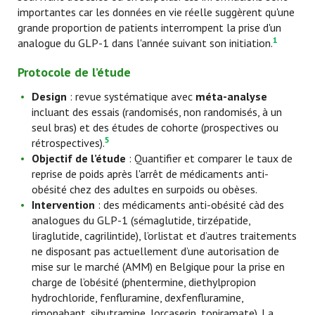
importantes car les données en vie réelle suggèrent qu'une
grande proportion de patients interrompent la prise d'un
1
analogue du GLP-1 dans l'année suivant son initiation
.
Protocole de l’étude
Design
: revue systématique avec
méta-analyse
incluant des essais (randomisés, non randomisés, à un
seul bras) et des études de cohorte (prospectives ou
5
rétrospectives)
.
Objectif de l’étude
: Quantifier et comparer le taux de
reprise de poids après l'arrêt de médicaments anti-
obésité chez des adultes en surpoids ou obèses.
Intervention
: des médicaments anti-obésité càd des
analogues du GLP-1 (sémaglutide, tirzépatide,
liraglutide, cagrilintide), l’orlistat et d’autres traitements
ne disposant pas actuellement d’une autorisation de
mise sur le marché (AMM) en Belgique pour la prise en
charge de l’obésité (phentermine, diethylpropion
hydrochloride, fenfluramine, dexfenfluramine,
rimonabant, sibutramine, lorcaserin, topiramate). La