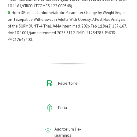
10.1161/CIRCOUTCOMES.122.009348)
8
Horn DB, et al. Cardiometabolic Parameter Change by Weight Regain
on Tirzepatide Withdrawal in Adults With Obesity: A Post Hoc Analysis
of the SURMOUNT-4 Trial. JAMA Intern Med. 2026 Feb 1;186(2):157-167.
doi: 10.1001/jamainternmed.2025.6112. PMID: 41284285; PMCID:
PMC12645400.
Répertoire
Folia
Auditorium | e-
learnings